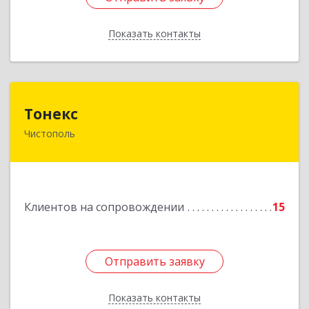
Показать контакты
Назад
Тонекс
Тонекс
Чистополь
422980, Татарстан Респ, Чистопольский р-н,
Чистополь г, К.Маркса ул, дом № 23, кв.10
Подробнее
Клиентов на сопровождении
15
Отправить заявку
Отправить заявку
Показать контакты
Назад