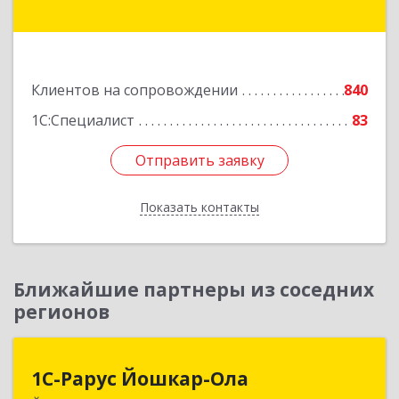
кт, дом № 92
Подробнее
Клиентов на сопровождении
840
1С:Специалист
83
Отправить заявку
Отправить заявку
Показать контакты
Назад
Ближайшие партнеры из соседних
регионов
1С-Рарус Йошкар-Ола
1С-Рарус Йошкар-Ола