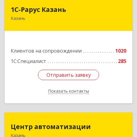
1С-Рарус Казань
1С-Рарус Казань
Казань
420088, Татарстан Респ, Казань г, Победы пр-
кт, дом № 159
Подробнее
Клиентов на сопровождении
1020
1С:Специалист
285
Отправить заявку
Отправить заявку
Показать контакты
Назад
Центр автоматизации
Центр автоматизации
Казань
420133, Татарстан Респ, Казань г, Ямашева пр-