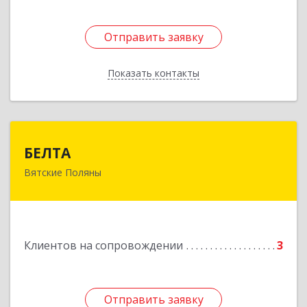
Отправить заявку
Отправить заявку
Показать контакты
Назад
БЕЛТА
БЕЛТА
Вятские Поляны
612960, Кировская обл, Вятские Поляны г,
Тойменка ул, дом № 8Г
Подробнее
Клиентов на сопровождении
3
Отправить заявку
Отправить заявку