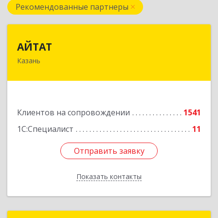
Рекомендованные партнеры
АЙТАТ
АЙТАТ
Казань
420097, Татарстан Респ, г.о. город Казань,
Казань г, Лейтенанта Шмидта ул, дом № 35А,
пом.203
Подробнее
Клиентов на сопровождении
1541
1С:Специалист
11
Отправить заявку
Отправить заявку
Показать контакты
Назад