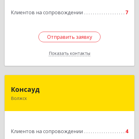
Клиентов на сопровождении
7
Подробнее
Отправить заявку
Отправить заявку
Показать контакты
Назад
Консауд
Консауд
Волжск
425005, Марий Эл респ, Волжск г, Пролетарская
ул, дом 4А, офис 21
Подробнее
Клиентов на сопровождении
4