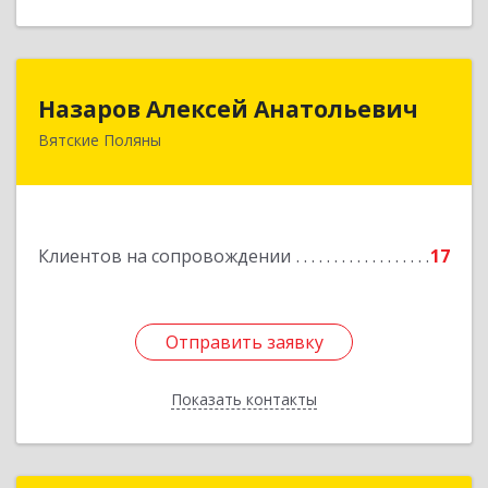
Назаров Алексей Анатольевич
Назаров Алексей Анатольевич
Вятские Поляны
612964,Кировская обл,город Вятские Поляны
г.о.,Вятские Поляны г,Кирова ул,д. 8,кв. 55
Подробнее
Клиентов на сопровождении
17
Отправить заявку
Отправить заявку
Показать контакты
Назад