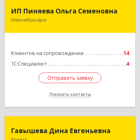
ИП Пиняева Ольга Семеновна
ИП Пиняева Ольга Семеновна
Новочебоксарск
429965, Чувашская Республика - Чувашия,
Новочебоксарск г, Пионерская ул, дом № 2,
корпус 2, кв.141
Подробнее
Клиентов на сопровождении
14
1С:Специалист
4
Отправить заявку
Отправить заявку
Показать контакты
Назад
Гавышева Дина Евгеньевна
Гавышева Дина Евгеньевна
Волжск