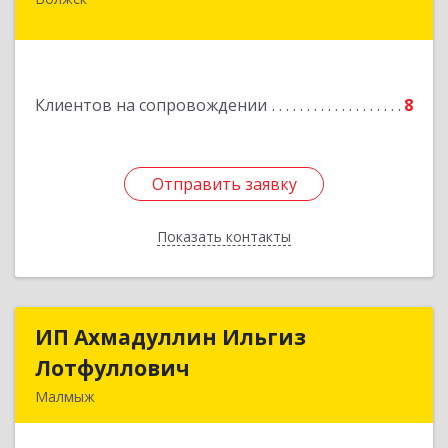
Подробнее
Клиентов на сопровождении
8
Отправить заявку
Отправить заявку
Показать контакты
Назад
ИП Ахмадуллин Ильгиз
ИП Ахмадуллин Ильгиз
Лотфуллович
Лотфуллович
Малмыж
612920, Кировская обл, г.Малмыж, ул.Ленина, 27
оф.1