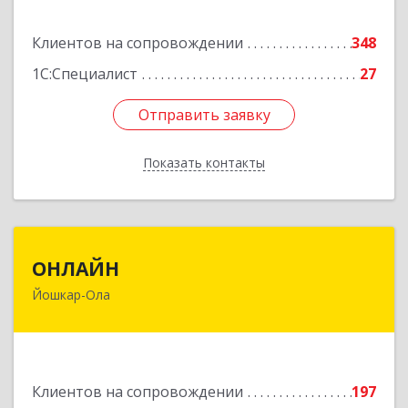
Подробнее
Клиентов на сопровождении
348
1С:Специалист
27
Отправить заявку
Отправить заявку
Показать контакты
Назад
ОНЛАЙН
ОНЛАЙН
Йошкар-Ола
424000, Марий Эл Респ, Йошкар-Ола г,
Комсомольская ул, дом № 132, пом.III
Подробнее
Клиентов на сопровождении
197