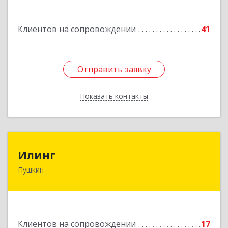
Подробнее
Клиентов на сопровождении
41
Отправить заявку
Отправить заявку
Показать контакты
Назад
Илинг
Илинг
Пушкин
196601, Санкт-Петербург г, Пушкин г,
Удаловская ул, дом № 19, корпус 2, лит. А,
пом.43,47
Подробнее
Клиентов на сопровождении
17