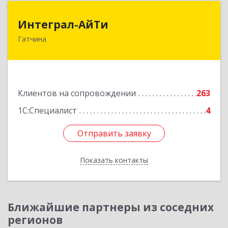
Интеграл-АйТи
Интеграл-АйТи
Гатчина
188300, Ленинградская обл, Гатчинский р-н,
Гатчина г, 25 Октября пр-кт, дом № 42, литера
А, оф.412
Подробнее
Клиентов на сопровождении
263
1С:Специалист
4
Отправить заявку
Отправить заявку
Показать контакты
Назад
Ближайшие партнеры из соседних
регионов