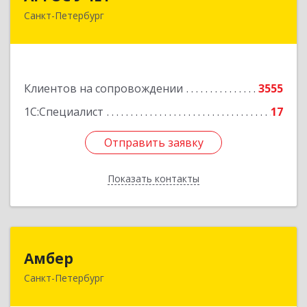
Санкт-Петербург
196191, Санкт-Петербург г, Конституции пл,
дом № 7, оф.416
Подробнее
Клиентов на сопровождении
3555
1С:Специалист
17
Отправить заявку
Отправить заявку
Показать контакты
Назад
Амбер
Амбер
Санкт-Петербург
191119, Санкт-Петербург г, Правды ул, дом №
16