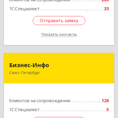
1С:Специалист
33
Отправить заявку
Отправить заявку
Показать контакты
Назад
Бизнес-Инфо
Бизнес-Инфо
Санкт-Петербург
191119, Санкт-Петербург г, Константина
Заслонова ул, дом № 7, литера А, пом.17-Н,
часть 3,4,5
Подробнее
Клиентов на сопровождении
126
1С:Специалист
5