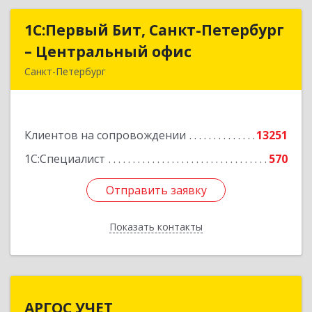
1С:Первый Бит, Санкт-Петербург
1С:Первый Бит, Санкт-Петербург
– Центральный офис
– Центральный офис
Санкт-Петербург
г.Санкт-Петербург, Невский проспект, 10
Подробнее
Клиентов на сопровождении
13251
1С:Специалист
570
Отправить заявку
Отправить заявку
Показать контакты
Назад
АРГОС УЧЕТ
АРГОС УЧЕТ