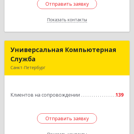
Отправить заявку
Отправить заявку
Показать контакты
Назад
Универсальная Компьютерная
Универсальная Компьютерная
Служба
Служба
Санкт-Петербург
192007, Санкт-Петербург г, Тамбовская ул, дом
№ 12, корпус В, кв.31
Клиентов на сопровождении
139
Подробнее
Отправить заявку
Отправить заявку