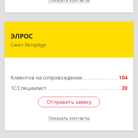
Показать контакты
Назад
ЭЛРОС
ЭЛРОС
Санкт-Петербург
191024, Санкт-Петербург г, Тележная ул, дом №
22, кв.6
Подробнее
Клиентов на сопровождении
104
1С:Специалист
20
Отправить заявку
Отправить заявку
Показать контакты
Назад