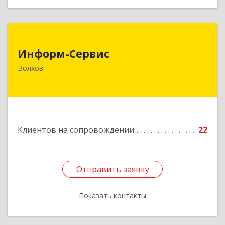
Информ-Сервис
Информ-Сервис
187400, Ленинградская обл, Волхов г,
Волхов
Волховский пр-кт, дом № 7
Подробнее
Клиентов на сопровождении
22
Отправить заявку
Отправить заявку
Показать контакты
Назад