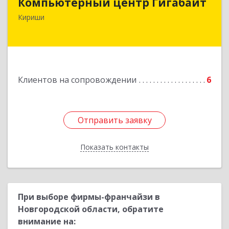
Компьютерный центр Гигабайт
187110, Ленинградская обл, Кириши г,
Кириши
Нефтехимиков ул, дом № 31
Подробнее
Клиентов на сопровождении
6
Отправить заявку
Отправить заявку
Показать контакты
Назад
При выборе фирмы-франчайзи в
Новгородской области, обратите
внимание на: