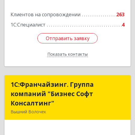
Подробнее
Клиентов на сопровождении
263
1С:Специалист
4
Отправить заявку
Отправить заявку
Показать контакты
Назад
1С:Франчайзинг. Группа
1С:Франчайзинг. Группа
компаний "Бизнес Софт
компаний "Бизнес Софт
Консалтинг"
Консалтинг"
Вышний Волочек
171157, Тверская обл, Вышний Волочек г,
Карла Либкнехта ул, дом № 24, кв.3