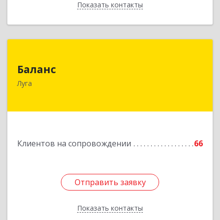
Показать контакты
Назад
Баланс
Баланс
188230, Ленинградская обл, Луга г, Урицкого
Луга
пр-кт, дом № 77а
Подробнее
Клиентов на сопровождении
66
Отправить заявку
Отправить заявку
Показать контакты
Назад