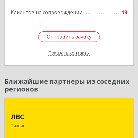
Клиентов на сопровождении
13
Отправить заявку
Отправить заявку
Показать контакты
Назад
Ближайшие партнеры из соседних
регионов
ЛВС
ЛВС
187553, Ленинградская обл, Тихвинский р-н,
Тихвин
Тихвин г, Ярослава Иванова ул, дом № 1,
пом.582