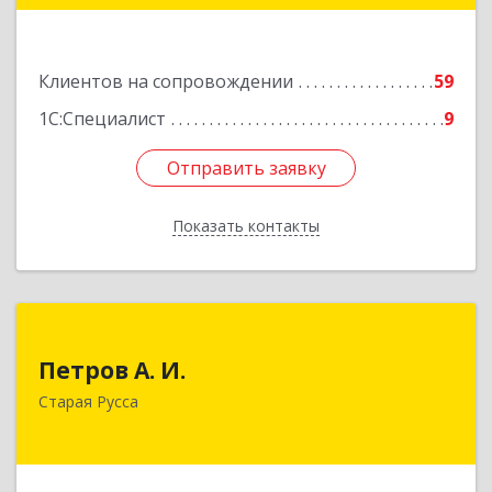
Подробнее
Клиентов на сопровождении
59
1С:Специалист
9
Отправить заявку
Отправить заявку
Показать контакты
Назад
Петров А. И.
Петров А. И.
Старая Русса, пер.Волотовский, д.23
Старая Русса
Подробнее