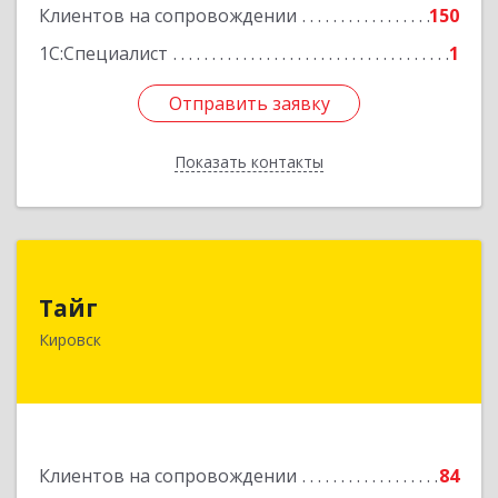
Клиентов на сопровождении
150
Подробнее
1С:Специалист
1
Отправить заявку
Отправить заявку
Показать контакты
Назад
Тайг
Тайг
187340, Ленинградская обл, Кировский р-н,
Кировск
Кировск г, Новая ул, дом № 13, корпус 3, кв.3
Подробнее
Клиентов на сопровождении
84