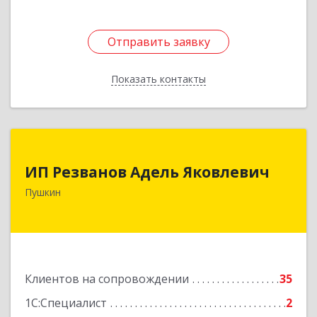
Отправить заявку
Отправить заявку
Показать контакты
Назад
ИП Резванов Адель Яковлевич
ИП Резванов Адель Яковлевич
196602, Санкт-Петербург г, Пушкин г, Красной
Пушкин
Звезды ул, дом № 17/9, литера А, кв.2
Подробнее
Клиентов на сопровождении
35
1С:Специалист
2