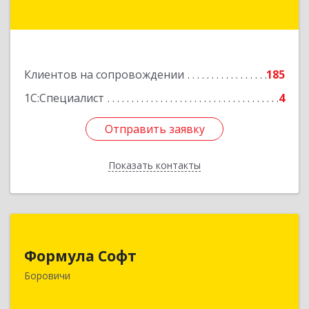
Подробнее
Клиентов на сопровождении
185
1С:Специалист
4
Отправить заявку
Отправить заявку
Показать контакты
Назад
Формула Софт
Формула Софт
174411, Новгородская обл, Боровичский р-н,
Боровичи
Боровичи г, Международная ул, дом № 6