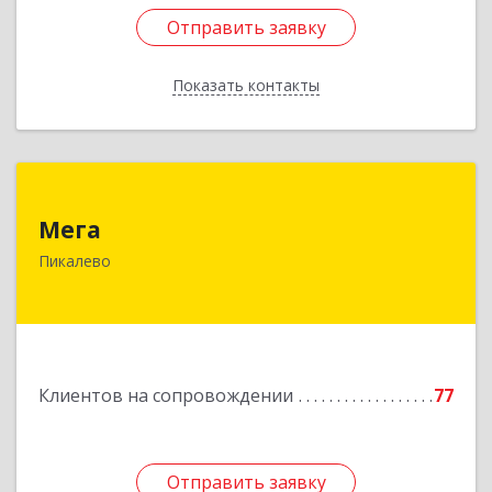
Отправить заявку
Отправить заявку
Показать контакты
Назад
Мега
Мега
187600, Ленинградская обл, Пикалево г,
Пикалево
Заводская ул, дом № 10
Подробнее
Клиентов на сопровождении
77
Отправить заявку
Отправить заявку