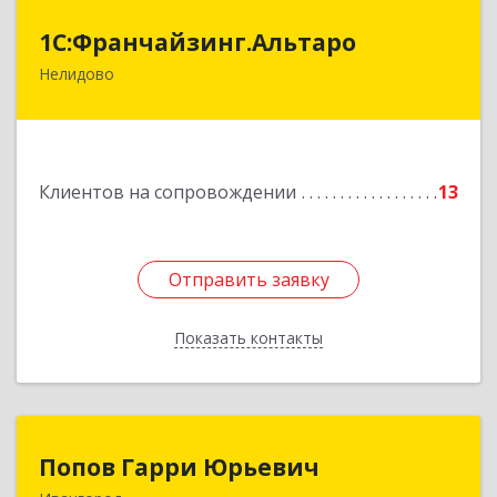
1С:Франчайзинг.Альтаро
1С:Франчайзинг.Альтаро
Нелидово
172527, Тверская обл, Нелидово г, Матросова
ул, дом № 22, оф.1
Подробнее
Клиентов на сопровождении
13
Отправить заявку
Отправить заявку
Показать контакты
Назад
Попов Гарри Юрьевич
Попов Гарри Юрьевич