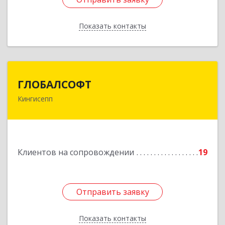
Показать контакты
Назад
ГЛОБАЛСОФТ
ГЛОБАЛСОФТ
Кингисепп
188485, Ленинградская обл, Кингисеппский р-н,
Кингисепп г, Красногвардейская ул, дом № 6/13
Подробнее
Клиентов на сопровождении
19
Отправить заявку
Отправить заявку
Показать контакты
Назад