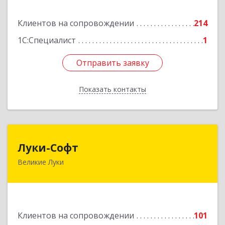
Подробнее
Клиентов на сопровождении
214
1С:Специалист
1
Отправить заявку
Отправить заявку
Показать контакты
Назад
Луки-Софт
Луки-Софт
Великие Луки
182113, Псковская обл, Великие Луки г,
Октябрьский пр-кт, дом № 56А, оф.2
Подробнее
Клиентов на сопровождении
101