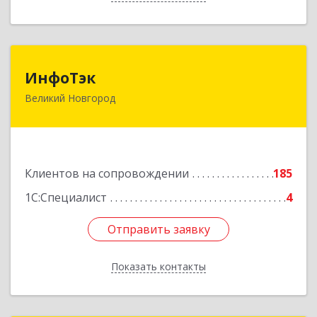
ИнфоТэк
ИнфоТэк
Великий Новгород
173003, Новгородская обл, Великий Новгород
г, Великая ул, дом № 22
Подробнее
Клиентов на сопровождении
185
1С:Специалист
4
Отправить заявку
Отправить заявку
Показать контакты
Назад