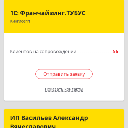
1С: Франчайзинг.ТУБУС
1С: Франчайзинг.ТУБУС
Кингисепп
Подробнее
Клиентов на сопровождении
56
Отправить заявку
Отправить заявку
Показать контакты
Назад
ИП Васильев Александр
ИП Васильев Александр
Вячеславович
Вячеславович