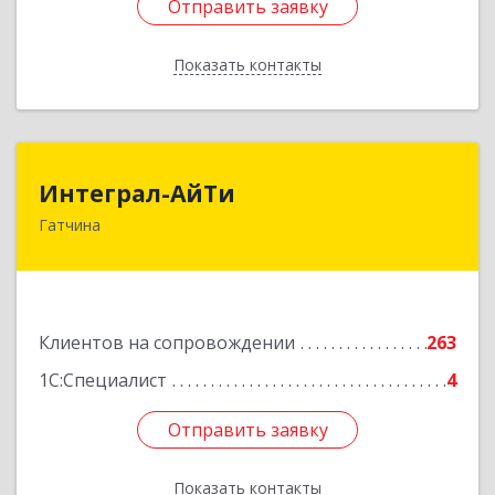
Отправить заявку
Отправить заявку
Показать контакты
Назад
Интеграл-АйТи
Интеграл-АйТи
Гатчина
188300, Ленинградская обл, Гатчинский р-н,
Гатчина г, 25 Октября пр-кт, дом № 42, литера
А, оф.412
Подробнее
Клиентов на сопровождении
263
1С:Специалист
4
Отправить заявку
Отправить заявку
Показать контакты
Назад