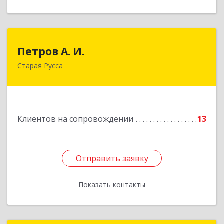
Петров А. И.
Петров А. И.
Старая Русса
Старая Русса, пер.Волотовский, д.23
Подробнее
Клиентов на сопровождении
13
Отправить заявку
Отправить заявку
Показать контакты
Назад