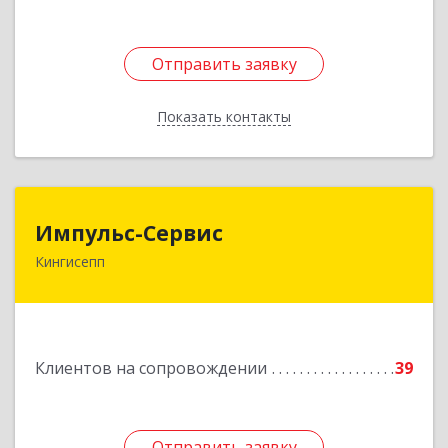
Отправить заявку
Отправить заявку
Показать контакты
Назад
Импульс-Сервис
Импульс-Сервис
Кингисепп
188480, Ленинградская обл, Кингисеппский р-н,
Кингисепп г, Воровского ул, дом № 40/15
Подробнее
Клиентов на сопровождении
39
Отправить заявку
Отправить заявку