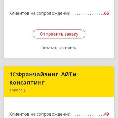
Подробнее
Клиентов на сопровождении
66
Отправить заявку
Отправить заявку
Показать контакты
Назад
1С:Франчайзинг. АйТи-
1С:Франчайзинг. АйТи-
Консалтинг
Консалтинг
Торопец
172840, Тверская обл, Торопец г, Гоголя ул,
дом № 13
Клиентов на сопровождении
49
Подробнее