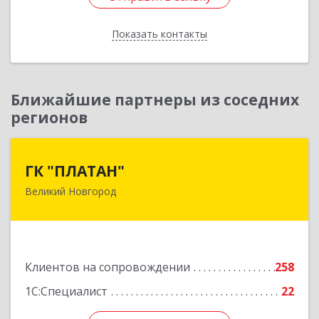
Показать контакты
Назад
Ближайшие партнеры из соседних
регионов
ГК "ПЛАТАН"
ГК "ПЛАТАН"
Великий Новгород
173003, Новгородская обл, Великий Новгород
г, Большая Санкт-Петербургская ул, дом № 80,
оф.17
Подробнее
Клиентов на сопровождении
258
1С:Специалист
22