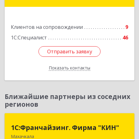
Подробнее
Клиентов на сопровождении
9
1С:Специалист
46
Отправить заявку
Отправить заявку
Показать контакты
Назад
Ближайшие партнеры из соседних
регионов
1С:Франчайзинг. Фирма "КИН"
1С:Франчайзинг. Фирма "КИН"
Махачкала
367030, Дагестан Респ, Махачкала г, И.Казака