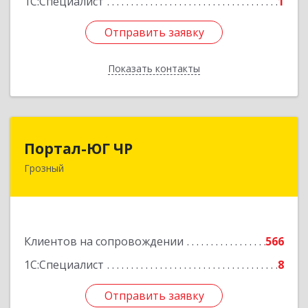
1С:Специалист
1
Отправить заявку
Отправить заявку
Показать контакты
Назад
Портал-ЮГ ЧР
Портал-ЮГ ЧР
Грозный
364906, Чеченская Респ, Грозный г, Путина пр-
кт, дом № 30
Подробнее
Клиентов на сопровождении
566
1С:Специалист
8
Отправить заявку
Отправить заявку