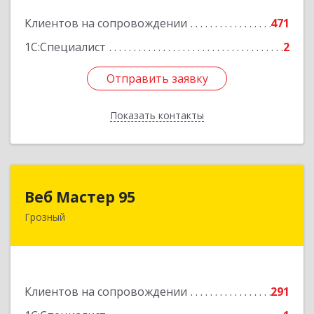
Подробнее
Клиентов на сопровождении
471
1С:Специалист
2
Отправить заявку
Отправить заявку
Показать контакты
Назад
Веб Мастер 95
Веб Мастер 95
Грозный
364050, Чеченская Респ, Грозный г, Им
Гайрбекова Муслима Гайрбековича ул, дом №
72
Подробнее
Клиентов на сопровождении
291