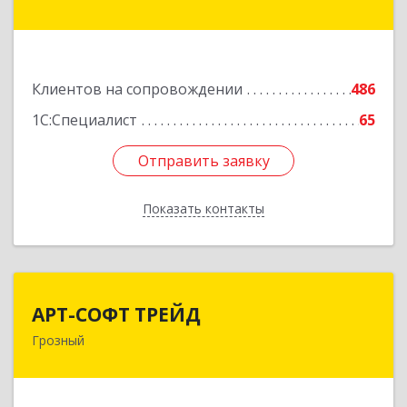
ул, дом № 31
Подробнее
Клиентов на сопровождении
486
1С:Специалист
65
Отправить заявку
Отправить заявку
Показать контакты
Назад
АРТ-СОФТ ТРЕЙД
АРТ-СОФТ ТРЕЙД
Грозный
364013, Чеченская Респ, Грозный г, Полярников
ул, дом № 36А