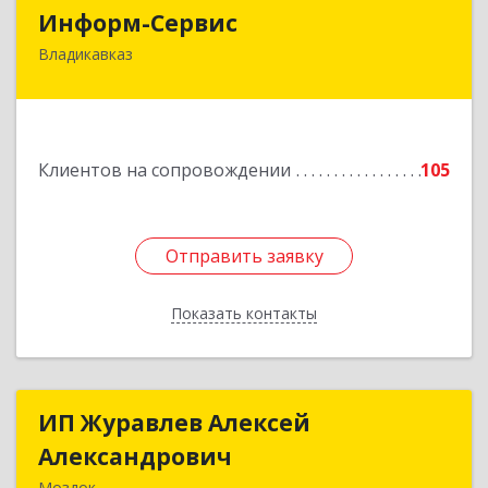
Информ-Сервис
Информ-Сервис
Владикавказ
362020, Северная Осетия - Алания Респ,
Владикавказ г, Островского ул, дом № 12, пом.3
Подробнее
Клиентов на сопровождении
105
Отправить заявку
Отправить заявку
Показать контакты
Назад
ИП Журавлев Алексей
ИП Журавлев Алексей
Александрович
Александрович
Моздок