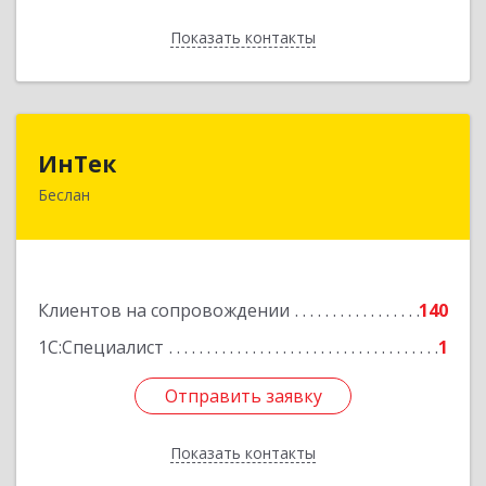
Показать контакты
Назад
ИнТек
ИнТек
Беслан
363000, Северная Осетия - Алания Респ,
Правобережный, Беслан г, Комсомольская ул,
дом № 69
Подробнее
Клиентов на сопровождении
140
1С:Специалист
1
Отправить заявку
Отправить заявку
Показать контакты
Назад