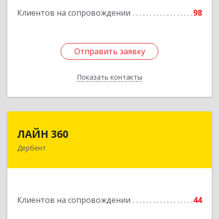
Клиентов на сопровождении
98
Отправить заявку
Отправить заявку
Показать контакты
Назад
ЛАЙН 360
ЛАЙН 360
Дербент
368600, Дагестан Респ, Дербент г, Ю.Гагарина
ул, домовладение № 14, пом.1
Подробнее
Клиентов на сопровождении
44