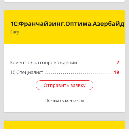
:Франчайзинг.Оптима.Азербайджан
1С:Франчайзинг.Оптима.Азербайд
Баку
Азербайджан, Баку, AZ1075, улица Ахмед
Раджабли 156, Пентхаус 63
Подробнее
Клиентов на сопровождении
2
1С:Специалист
19
Отправить заявку
Отправить заявку
Показать контакты
Назад