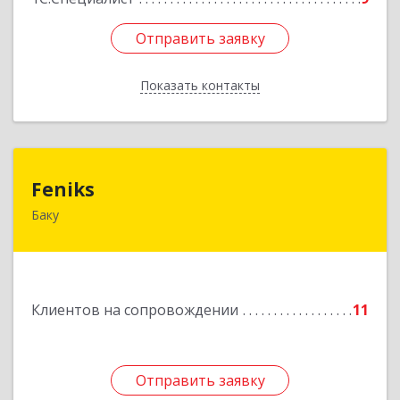
Отправить заявку
Отправить заявку
Показать контакты
Назад
Feniks
Feniks
Баку
AZ1029, Азербайджан, г.Баку, пр. Г. Алиева 187Б,
корпус С, офис 606
Подробнее
Клиентов на сопровождении
11
Отправить заявку
Отправить заявку