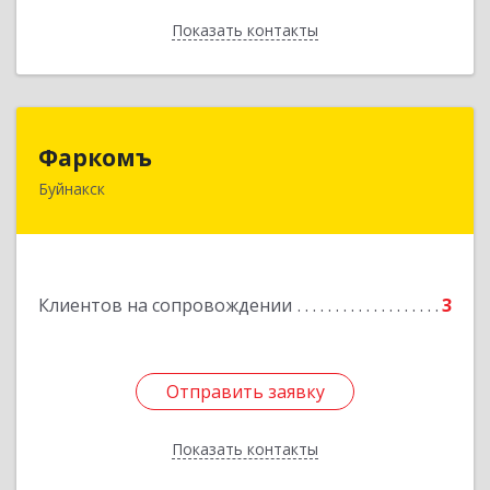
Показать контакты
Назад
Фаркомъ
Фаркомъ
Буйнакск
Подробнее
Клиентов на сопровождении
3
Отправить заявку
Отправить заявку
Показать контакты
Назад