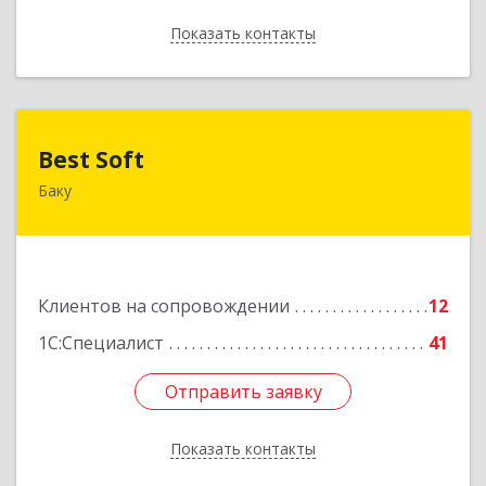
Показать контакты
Назад
Best Soft
Best Soft
Баку
Азербайджан, Баку, AZ1029, Пр. Г. Алиева 95,
Qafqaz Business Center
Подробнее
Клиентов на сопровождении
12
1С:Специалист
41
Отправить заявку
Отправить заявку
Показать контакты
Назад