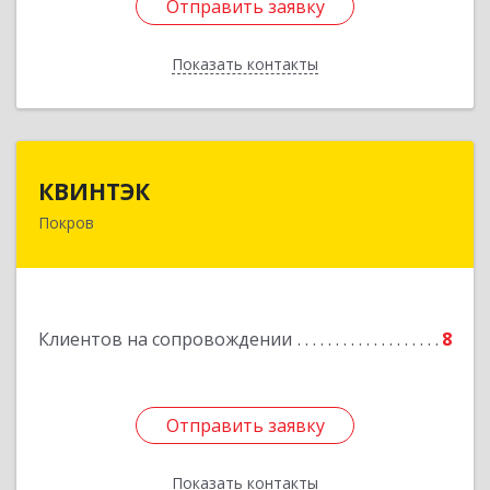
Отправить заявку
Отправить заявку
Показать контакты
Назад
КВИНТЭК
КВИНТЭК
Покров
601122, Владимирская обл, Петушинский р-н,
Покров г, 3 Интернационала ул, дом № 55, кв.9
Подробнее
Клиентов на сопровождении
8
Отправить заявку
Отправить заявку
Показать контакты
Назад