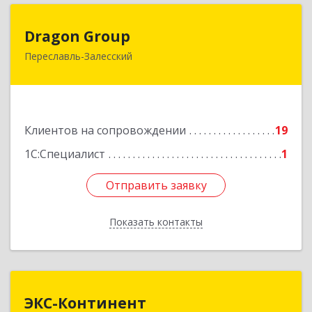
Dragon Group
Dragon Group
Переславль-Залесский
152020, Ярославская обл, Переславль-
Залесский г, Советская ул, дом № 37, оф.304, 307
Подробнее
Клиентов на сопровождении
19
1С:Специалист
1
Отправить заявку
Отправить заявку
Показать контакты
Назад
ЭКС-Континент
ЭКС-Континент