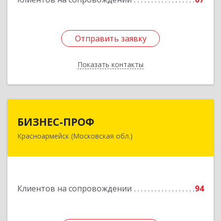
Отправить заявку
Отправить заявку
Показать контакты
Назад
БИЗНЕС-ПРОФ
БИЗНЕС-ПРОФ
Красноармейск (Московская обл.)
141290, Московская обл, Красноармейск г,
Чкалова ул, дом № 8, оф.7
Подробнее
Клиентов на сопровождении
94