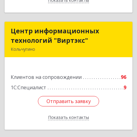
Показать контакты
Назад
Центр информационных
Центр информационных
технологий "Виртэкс"
технологий "Виртэкс"
Кольчугино
601785, Владимирская обл, Кольчугинский р-н,
Кольчугино г, Добровольского ул, дом № 11
Клиентов на сопровождении
96
Подробнее
1С:Специалист
9
Отправить заявку
Отправить заявку
Показать контакты
Назад