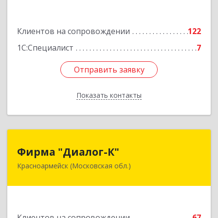
3, этаж 3, оф.1
Подробнее
Клиентов на сопровождении
122
1С:Специалист
7
Отправить заявку
Отправить заявку
Показать контакты
Назад
Фирма "Диалог-К"
Фирма "Диалог-К"
Красноармейск (Московская обл.)
141292, Московская обл, Красноармейск г,
Комсомольская ул, дом № 4, пом.25
Подробнее
Клиентов на сопровождении
67