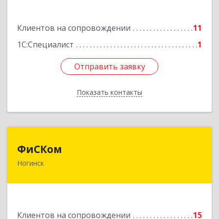
Подробнее
Клиентов на сопровождении
11
1С:Специалист
1
Отправить заявку
Отправить заявку
Показать контакты
Назад
ФиСКом
ФиСКом
Ногинск
142403, Московская обл., г.Ногинск,
ул.Ремесленная, д.1, пом.33
Подробнее
Клиентов на сопровождении
15