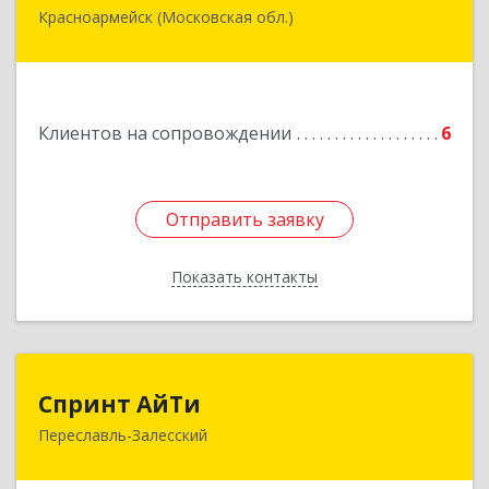
Красноармейск (Московская обл.)
141292, Московская область, Красноармейск,
микрорайон "Северный", дом № 23, кв.79
Подробнее
Клиентов на сопровождении
6
Отправить заявку
Отправить заявку
Показать контакты
Назад
Спринт АйТи
Спринт АйТи
Переславль-Залесский
152025, Ярославская обл, Переславль-
Залесский г, Менделеева ул, дом № 18, кв.7