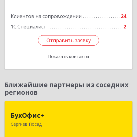
Подробнее
Клиентов на сопровождении
24
1С:Специалист
2
Отправить заявку
Отправить заявку
Показать контакты
Назад
Ближайшие партнеры из соседних
регионов
БухОфис+
БухОфис+
Сергиев Посад
141304, Московская обл, Сергиево-Посадский
р-н, Сергиев Посад г, Воробьевская ул, дом №