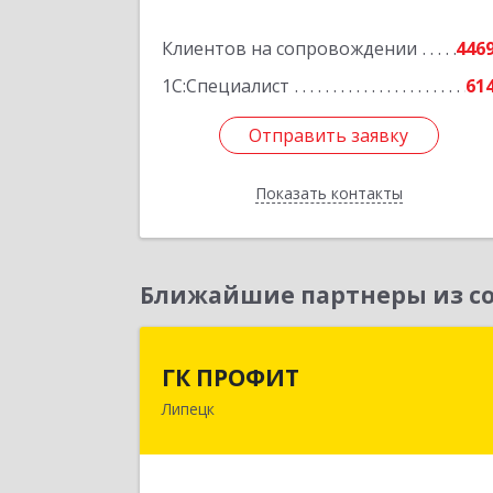
Подробне
Клиентов на сопровождении
446
1С:Специалист
61
Отправить заявку
Отправить заявку
Показать контакты
Назад
Ближайшие партнеры из со
ГК ПРОФИ
ГК ПРОФИТ
Липецк
398001, Липецкая обл, Липецк г
Советская ул, дом № 66Б, пом.