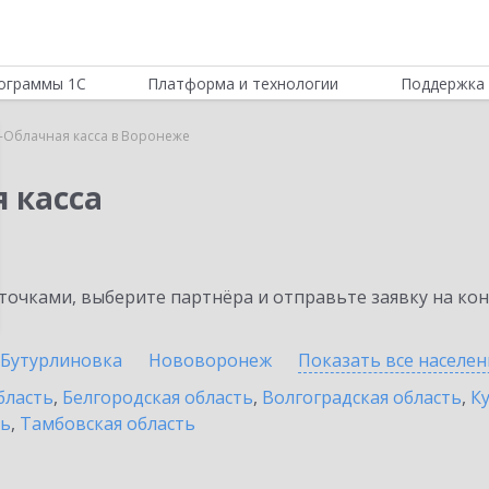
ограммы 1С
Платформа и технологии
Поддержка 
-Облачная касса в Воронеже
 касса
очками, выберите партнёра и отправьте заявку на ко
Бутурлиновка
Нововоронеж
Показать все населе
бласть
,
Белгородская область
,
Волгоградская область
,
К
ть
,
Тамбовская область