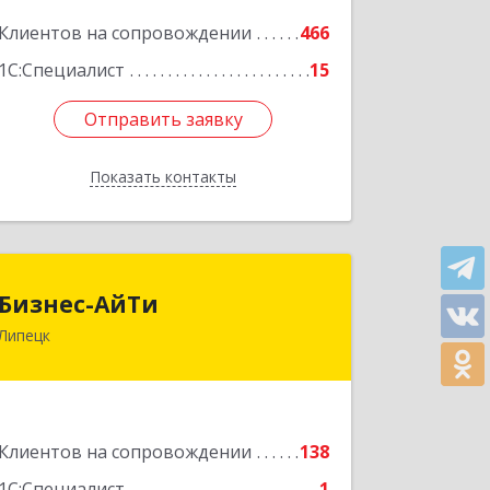
Клиентов на сопровождении
466
Подробнее
1С:Специалист
15
Отправить заявку
Отправить заявку
Показать контакты
Назад
Бизнес-АйТи
Бизнес-АйТи
Липецк
398008, Липецкая обл, Липецк г, 50
лет НЛМК ул, дом № 11, пом.18
Подробнее
Клиентов на сопровождении
138
1С:Специалист
1