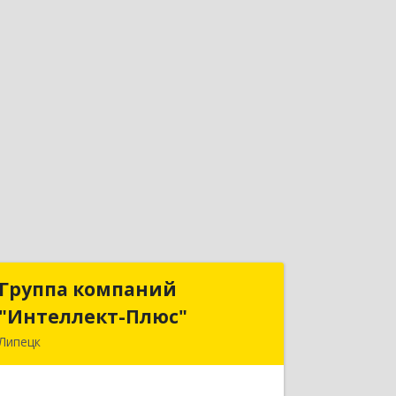
Группа компаний
Группа компаний
"Интеллект-Плюс"
"Интеллект-Плюс"
Липецк
398024, Липецкая обл, Липецк г,
Победы пл, дом № 8, 306