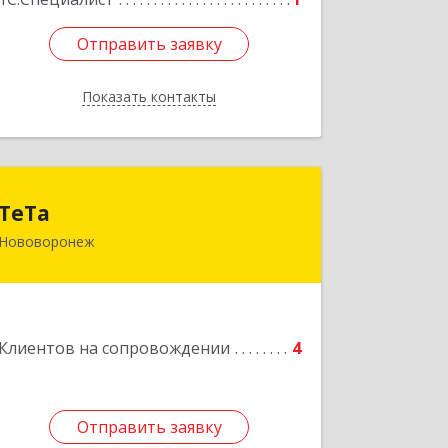
Отправить заявку
Отправить заявку
Показать контакты
Назад
ТеТа
ТеТа
Нововоронеж
396 073, Нововоронеж г, а/я, дом № 30
Подробнее
Клиентов на сопровождении
4
Отправить заявку
Отправить заявку