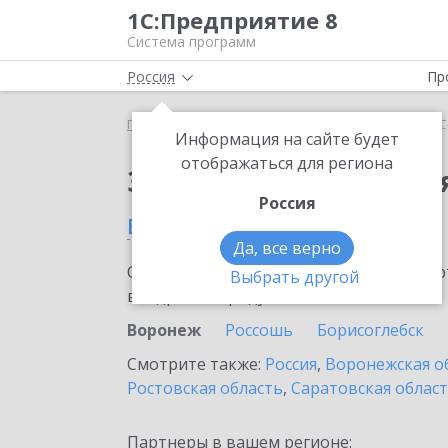
1С:Предприятие 8
Система программ
Россия
Пр
Главная
Сервисы ИТС
1С-Облачная касса
1С
Информация на сайте будет
отображаться для региона
Заказать 1С-Облачная
Россия
в Воронеже
Да, все верно
Ознакомьтесь с информационными карт
Выбрать другой
внедрение продукта.
Воронеж
Россошь
Борисоглебск
Смотрите также:
Россия
,
Воронежская о
Ростовская область
,
Саратовская облас
Партнеры в вашем регионе: