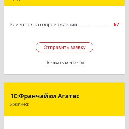
Подробнее
Клиентов на сопровождении
67
Отправить заявку
Отправить заявку
Показать контакты
Назад
1С:Франчайзи Агатес
1С:Франчайзи Агатес
Урюпинск
403113, Волгоградская обл, Урюпинск г, Ленина
пр-кт, дом № 90а
Подробнее