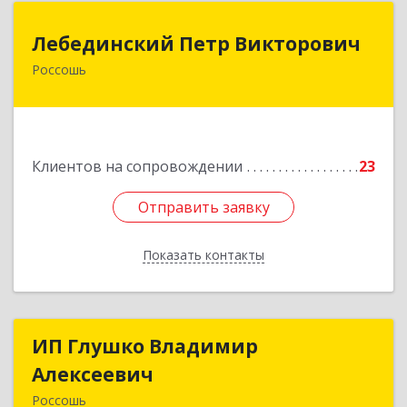
Лебединский Петр Викторович
Лебединский Петр Викторович
Россошь
396650, Воронежская обл., г. Россошь, пер.
Крамского 11
Подробнее
Клиентов на сопровождении
23
Отправить заявку
Отправить заявку
Показать контакты
Назад
ИП Глушко Владимир
ИП Глушко Владимир
Алексеевич
Алексеевич
Россошь