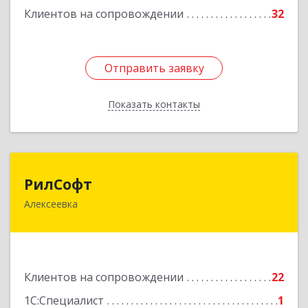
Клиентов на сопровождении
32
Отправить заявку
Отправить заявку
Показать контакты
Назад
РилСофт
РилСофт
Алексеевка
309850, Белгородская обл, Алексеевский р-н,
Алексеевка г, 1-й Мостовой пер, дом № 5А
Подробнее
Клиентов на сопровождении
22
1С:Специалист
1