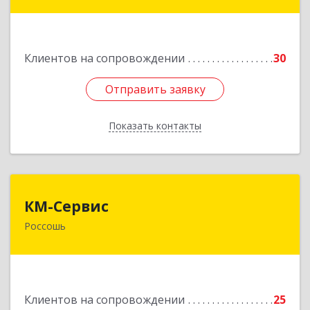
396650, Воронежская обл, Россошанский р-н,
Россошь г,ул Октябрьская 76 Г
Клиентов на сопровождении
30
Подробнее
Отправить заявку
Отправить заявку
Показать контакты
Назад
КМ-Сервис
КМ-Сервис
Россошь
396650, Воронежская обл, Россошанский р-н,
Россошь г, Мира ул, дом № 42,2
Подробнее
Клиентов на сопровождении
25