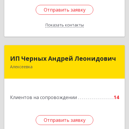
Отправить заявку
Отправить заявку
Показать контакты
Назад
ИП Черных Андрей Леонидович
ИП Черных Андрей Леонидович
Алексеевка
309850, Белгородская обл, Алексеевский р-н,
Алексеевка г, Совхозная ул, дом № 23, кв.2
Подробнее
Клиентов на сопровождении
14
Отправить заявку
Отправить заявку