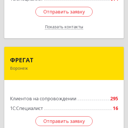
Отправить заявку
Отправить заявку
Показать контакты
Назад
ФРЕГАТ
ФРЕГАТ
Воронеж
394006, Воронежская обл, Воронеж г,
Бахметьева ул, дом № 2Б, пом.I, офис 220
Подробнее
Клиентов на сопровождении
295
1С:Специалист
16
Отправить заявку
Отправить заявку