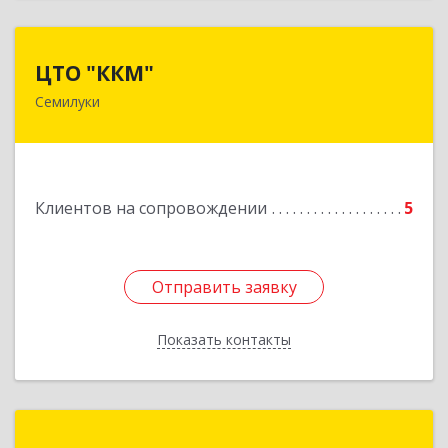
ЦТО "ККМ"
ЦТО "ККМ"
Семилуки
Подробнее
Клиентов на сопровождении
5
Отправить заявку
Отправить заявку
Показать контакты
Назад
Компьютеры ЭЛСИ