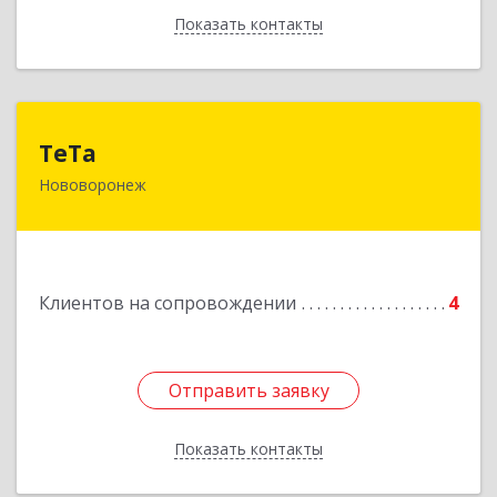
Показать контакты
Назад
ТеТа
ТеТа
Нововоронеж
396 073, Нововоронеж г, а/я, дом № 30
Подробнее
Клиентов на сопровождении
4
Отправить заявку
Отправить заявку
Показать контакты
Назад