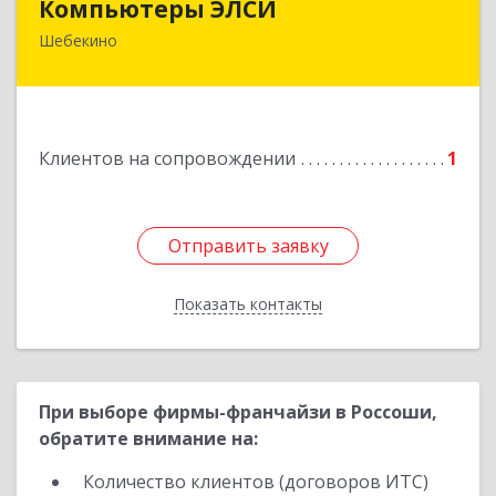
Компьютеры ЭЛСИ
Шебекино
309290, Белгородская обл, Шебекино,
ул.Ленина , д.12
Подробнее
Клиентов на сопровождении
1
Отправить заявку
Отправить заявку
Показать контакты
Назад
При выборе фирмы-франчайзи в Россоши,
обратите внимание на:
Количество клиентов (договоров ИТС)