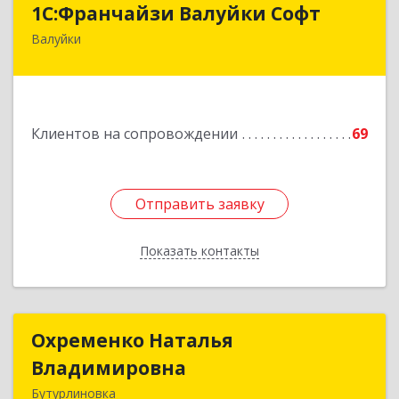
1С:Франчайзи Валуйки Софт
Валуйки
309996, Белгородская обл, Валуйки г, Горького,
дом № 21, кв.21
Подробнее
Клиентов на сопровождении
69
Отправить заявку
Отправить заявку
Показать контакты
Назад
Охременко Наталья
Охременко Наталья
Владимировна
Владимировна
Бутурлиновка