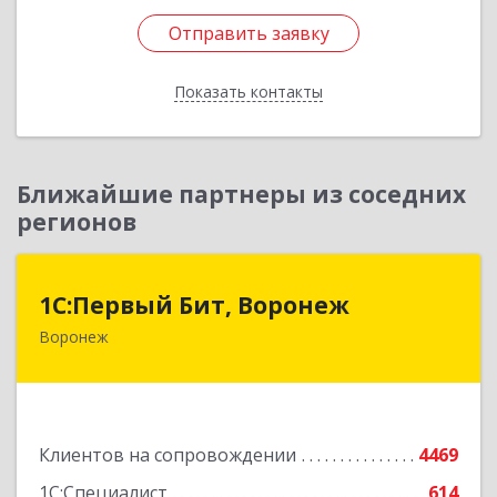
Отправить заявку
Отправить заявку
Показать контакты
Назад
Ближайшие партнеры из соседних
регионов
1С:Первый Бит, Воронеж
1С:Первый Бит, Воронеж
Воронеж
394006, Воронежская обл, Воронеж г, 20-летия
Октября ул, дом № 119, оф.711
Подробнее
Клиентов на сопровождении
4469
1С:Специалист
614