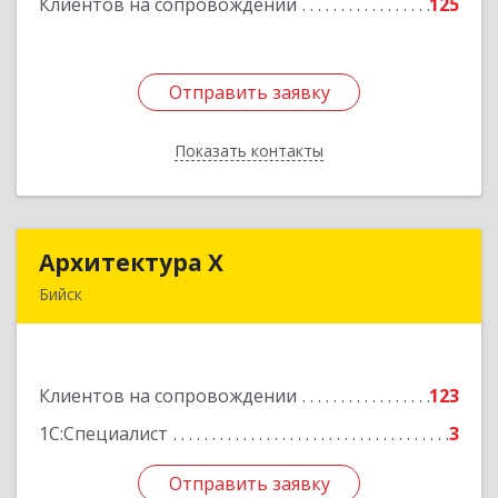
Клиентов на сопровождении
125
Подробнее
Отправить заявку
Отправить заявку
Показать контакты
Назад
Архитектура Х
Архитектура Х
Бийск
659300, Алтайский край, Бийск г, Турусова ул,
дом № 3
Клиентов на сопровождении
123
Подробнее
1С:Специалист
3
Отправить заявку
Отправить заявку