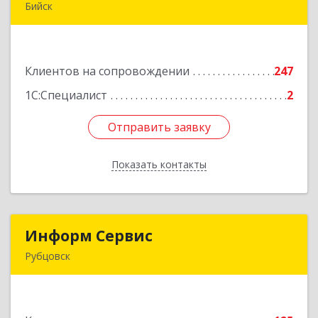
Бийск
659300, Алтайский край, Бийск г, Сергея Кирова
пр-кт, дом № 3
Клиентов на сопровождении
247
Подробнее
1С:Специалист
2
Отправить заявку
Отправить заявку
Показать контакты
Назад
Информ Сервис
Информ Сервис
Рубцовск
658204, Алтайский край, Рубцовск г, Алтайская
ул, дом № 7