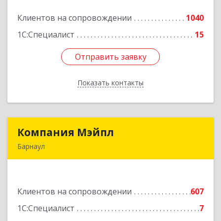
Клиентов на сопровождении
1040
Подробнее
1С:Специалист
15
Отправить заявку
Отправить заявку
Показать контакты
Назад
Компания Мэйпл
Компания Мэйпл
Барнаул
656038, Алтайский край, Барнаул г,
Комсомольский пр-кт, дом № 112
Клиентов на сопровождении
607
Подробнее
1С:Специалист
7