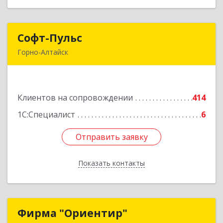
Софт-Пульс
Софт-Пульс
Горно-Алтайск
649006, Алтай Респ, Горно-Алтайск г,
Комсомольская ул, дом № 13
Клиентов на сопровождении
414
Подробнее
1С:Специалист
6
Отправить заявку
Отправить заявку
Показать контакты
Назад
Фирма "Ориентир"
Фирма "Ориентир"