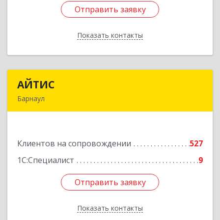
Отправить заявку
Отправить заявку
Показать контакты
Назад
АЙТИС
АЙТИС
Барнаул
656067, Алтайский край, Барнаул г, Взлетная ул,
дом № 65
Клиентов на сопровождении
527
Подробнее
1С:Специалист
9
Отправить заявку
Отправить заявку
Показать контакты
Назад