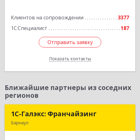
Подробнее
Клиентов на сопровождении
3377
1С:Специалист
187
Отправить заявку
Отправить заявку
Показать контакты
Назад
Ближайшие партнеры из соседних
регионов
1С-Галэкс: Франчайзинг
1С-Галэкс: Франчайзинг
Барнаул
656015, Алтайский край, Барнаул г, Деповская
ул, дом № 7, каб.А-105