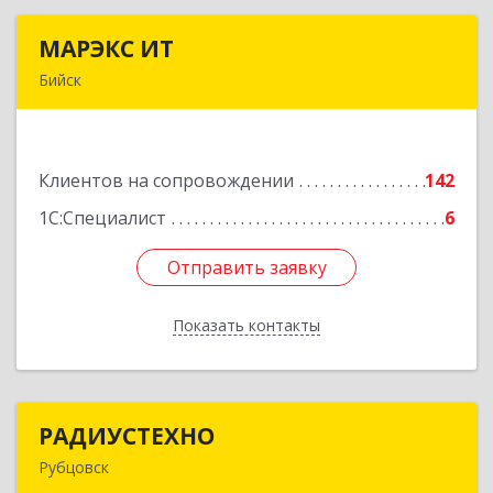
МАРЭКС ИТ
МАРЭКС ИТ
Бийск
Алтайский край, Бийск г, Разина, дом № 94
Подробнее
Клиентов на сопровождении
142
1С:Специалист
6
Отправить заявку
Отправить заявку
Показать контакты
Назад
РАДИУСТЕХНО
РАДИУСТЕХНО
Рубцовск
658225, Алтайский край, Рубцовск г, Ленина пр-