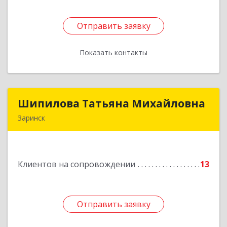
Отправить заявку
Отправить заявку
Показать контакты
Назад
Шипилова Татьяна Михайловна
Шипилова Татьяна Михайловна
Заринск
Подробнее
Клиентов на сопровождении
13
Отправить заявку
Отправить заявку