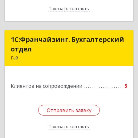
Показать контакты
Назад
1С:Франчайзинг. Бухгалтерский
1С:Франчайзинг. Бухгалтерский
отдел
отдел
Гай
462635, Оренбургская обл, Гай г, Победы пр-кт,
дом № 1, кв.12
Клиентов на сопровождении
5
Подробнее
Отправить заявку
Отправить заявку
Показать контакты
Назад