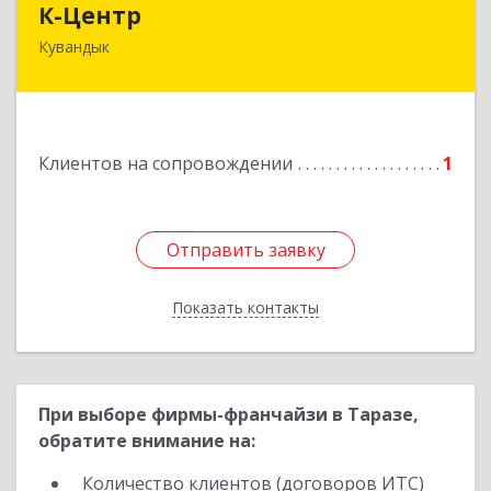
К-Центр
Кувандык
462243, Оренбургская обл, Кувандыкский р-н,
Кувандык г, Ленина ул, дом № 20
Подробнее
Клиентов на сопровождении
1
Отправить заявку
Отправить заявку
Показать контакты
Назад
При выборе фирмы-франчайзи в Таразе,
обратите внимание на:
Количество клиентов (договоров ИТС)