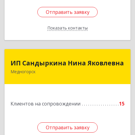
Отправить заявку
Отправить заявку
Показать контакты
Назад
ИП Сандыркина Нина Яковлевна
ИП Сандыркина Нина Яковлевна
Медногорск
462270, Оренбургская обл, Медногорск г,
Металлургов ул, дом № 19, кв.22
Подробнее
Клиентов на сопровождении
15
Отправить заявку
Отправить заявку