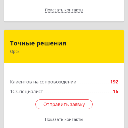
Показать контакты
Назад
Точные решения
Точные решения
Орск
462403, Оренбургская обл, Орск г,
Краматорская ул, дом № 2Б, пом.3, этаж 1, офис
2
Подробнее
Клиентов на сопровождении
192
1С:Специалист
16
Отправить заявку
Отправить заявку
Показать контакты
Назад