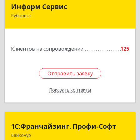
Информ Сервис
Информ Сервис
Рубцовск
658204, Алтайский край, Рубцовск г, Алтайская
ул, дом № 7
Подробнее
Клиентов на сопровождении
125
Отправить заявку
Отправить заявку
Показать контакты
Назад
1С:Франчайзинг. Профи-Софт
1С:Франчайзинг. Профи-Софт
Байконур
468320, Байконур г, Ленина ул, дом № 10,