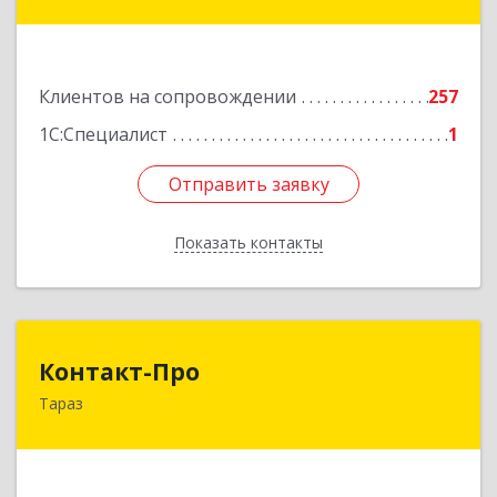
138, корпус 7
Подробнее
Клиентов на сопровождении
257
1С:Специалист
1
Отправить заявку
Отправить заявку
Показать контакты
Назад
Контакт-Про
Контакт-Про
Тараз
РК, г.Тараз, ул.Койгелды, 209/11
Подробнее