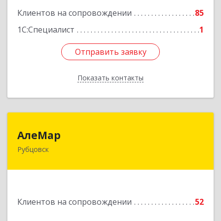
Клиентов на сопровождении
85
1С:Специалист
1
Отправить заявку
Отправить заявку
Показать контакты
Назад
АлеМар
АлеМар
Рубцовск
658210, Алтайский край, Рубцовск г,
Комсомольская ул, дом № 80
Подробнее
Клиентов на сопровождении
52