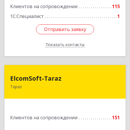
Клиентов на сопровождении
115
1С:Специалист
1
Отправить заявку
Отправить заявку
Показать контакты
Назад
ElcomSoft-Taraz
ElcomSoft-Taraz
Тараз
080000, Республика Казахстан, г.Тараз, 1-ый
переулок Чехова, дом 8, кв. 1
Подробнее
Клиентов на сопровождении
151