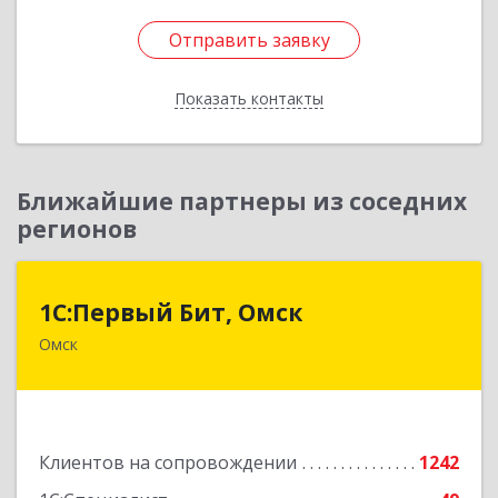
Отправить заявку
Отправить заявку
Показать контакты
Назад
Ближайшие партнеры из соседних
регионов
1С:Первый Бит, Омск
1С:Первый Бит, Омск
Омск
644099, Омская обл, Омск г, Гагарина ул, дом №
14, оф.208
Подробнее
Клиентов на сопровождении
1242