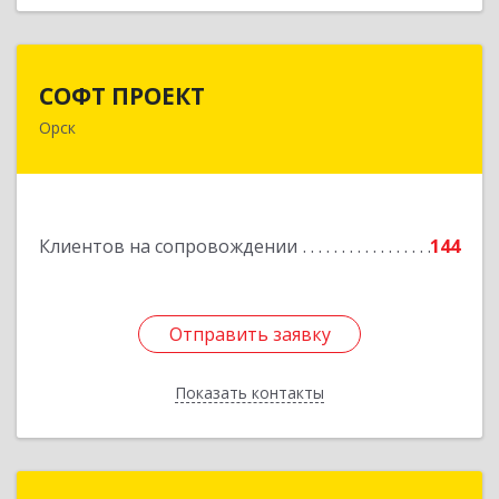
СОФТ ПРОЕКТ
СОФТ ПРОЕКТ
Орск
462430, Оренбургская обл, Орск г,
Добровольского ул, дом № 23, кв.11
Подробнее
Клиентов на сопровождении
144
Отправить заявку
Отправить заявку
Показать контакты
Назад