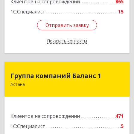
Клиентов на сопровождении
865
1С:Специалист
15
Отправить заявку
Отправить заявку
Показать контакты
Назад
Группа компаний Баланс 1
Группа компаний Баланс 1
Астана
010000 Республика Казахстан, г. Нур-Султан,
район Байконыр, пр. Богенбай Батыр, 56 А, н.п.
75
Подробнее
Клиентов на сопровождении
471
1С:Специалист
5