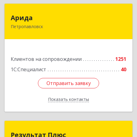
Арида
Арида
Петропавловск
150013, Казахстан, СКО, г.Петропавловск,
ул.Назарбаева, дом 215
Подробнее
Клиентов на сопровождении
1251
1С:Специалист
40
Отправить заявку
Отправить заявку
Показать контакты
Назад
Результат Плюс
Результат Плюс