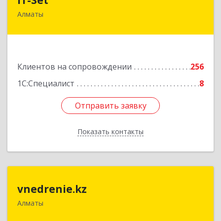
Алматы
050009, РК, г.Алматы, ул. Шевченко/уг. ул.
Радостовца, 165б/72г, к.508
Подробнее
Клиентов на сопровождении
256
1С:Специалист
8
Отправить заявку
Отправить заявку
Показать контакты
Назад
vnedrenie.kz
vnedrenie.kz
Алматы
Казахстан, г.Алматы, ул.Прокофьева 45-56