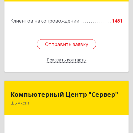
Подробнее
Клиентов на сопровождении
1451
Отправить заявку
Отправить заявку
Показать контакты
Назад
Компьютерный Центр "Сервер"
Компьютерный Центр "Сервер"
Шымкент
Казахстан, 160000, г. Шымкент, ул. Казыбек-Би,
д.5
Подробнее