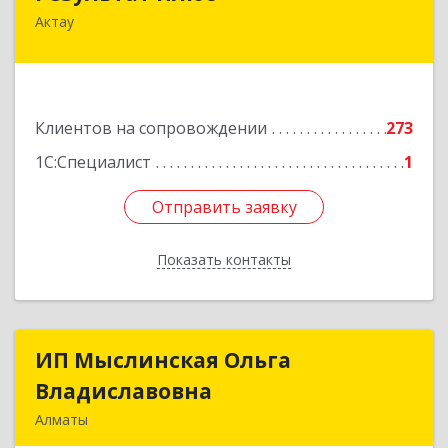
Актау
Республика Казахстан, Мангистауская область,
г. Актау, 2 микрорайон, 47Б, БЦ "Сункар"
Подробнее
Клиентов на сопровождении
273
1С:Специалист
1
Отправить заявку
Отправить заявку
Показать контакты
Назад
ИП Мыслинская Ольга
ИП Мыслинская Ольга
Владиславовна
Владиславовна
Алматы
КАЗАХСТАН, 050000, Алматы, мкр. Орбита 3,