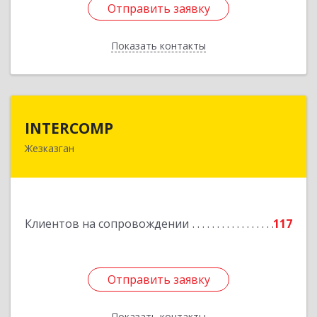
Отправить заявку
Отправить заявку
Показать контакты
Назад
INTERCOMP
INTERCOMP
Жезказган
100600, Республика Казахстан, Карагандинская
область, г.Жезказган, Шевченко, дом № 38
Подробнее
Клиентов на сопровождении
117
Отправить заявку
Отправить заявку
Показать контакты
Назад