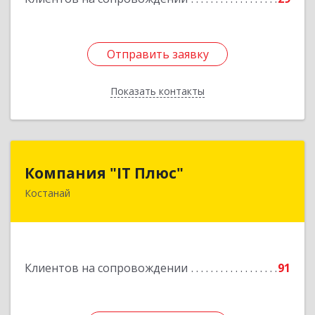
Отправить заявку
Отправить заявку
Показать контакты
Назад
Компания "IT Плюс"
Компания "IT Плюс"
Костанай
Казахстан, г. Костанай, ул. Темирбаева 60
Подробнее
Клиентов на сопровождении
91