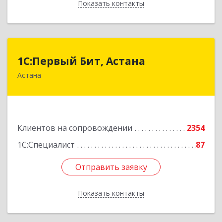
Показать контакты
Назад
1С:Первый Бит, Астана
1С:Первый Бит, Астана
Астана
Республика Казахстан, г. Астана, район
"Байконыр", улица Иманбаева, дом 8/2, офис 7
Подробнее
Клиентов на сопровождении
2354
1С:Специалист
87
Отправить заявку
Отправить заявку
Показать контакты
Назад