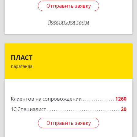
Отправить заявку
Отправить заявку
Показать контакты
Назад
ПЛАСТ
ПЛАСТ
Караганда
100009,Казахстан,г.Караганда, ул.Кривогуза,
д.33/1
Подробнее
Клиентов на сопровождении
1260
1С:Специалист
20
Отправить заявку
Отправить заявку