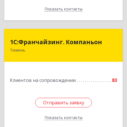
Показать контакты
Назад
1С:Франчайзинг. Компаньон
1С:Франчайзинг. Компаньон
Тюмень
625049, Тюменская обл, Тюмень г,
Магнитогорская ул, дом № 11, корпус 1, оф.19
Подробнее
Клиентов на сопровождении
83
Отправить заявку
Отправить заявку
Показать контакты
Назад