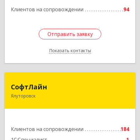
Подробнее
Клиентов на сопровождении
94
Отправить заявку
Отправить заявку
Показать контакты
Назад
СофтЛайн
СофтЛайн
Ялуторовск
627010, Тюменская обл, Ялуторовский р-н,
Ялуторовск г, Ленина ул, дом № 28
Подробнее
Клиентов на сопровождении
184
1С:Специалист
1