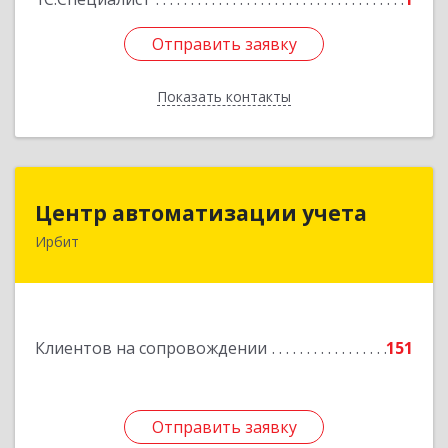
Отправить заявку
Отправить заявку
Показать контакты
Назад
Центр автоматизации учета
Центр автоматизации учета
Ирбит
623854, Свердловская обл, Ирбит г, Маршала
Жукова ул, дом № 3, кв.28
Подробнее
Клиентов на сопровождении
151
Отправить заявку
Отправить заявку