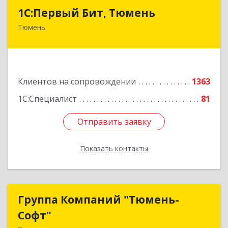
1С:Первый Бит, Тюмень
1С:Первый Бит, Тюмень
Тюмень
625000, Тюменская обл, Тюмень г, Республики
ул, дом № 61, оф.712
Подробнее
Клиентов на сопровождении
1363
1С:Специалист
81
Отправить заявку
Отправить заявку
Показать контакты
Назад
Группа Компаний "Тюмень-
Группа Компаний "Тюмень-
Софт"
Софт"