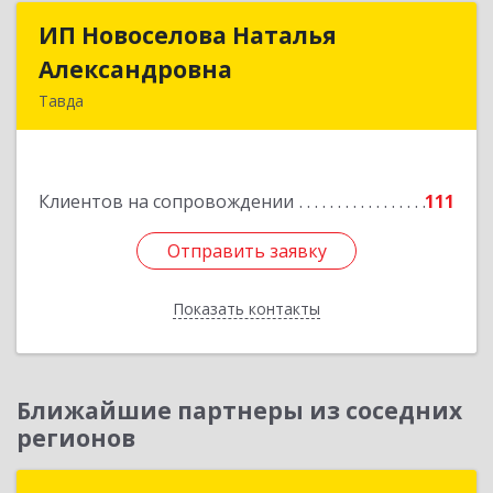
ИП Новоселова Наталья
ИП Новоселова Наталья
Александровна
Александровна
Тавда
623950, Свердловская обл, Тавда г, 9 Мая ул,
дом № 4
Клиентов на сопровождении
111
Подробнее
Отправить заявку
Отправить заявку
Показать контакты
Назад
Ближайшие партнеры из соседних
регионов