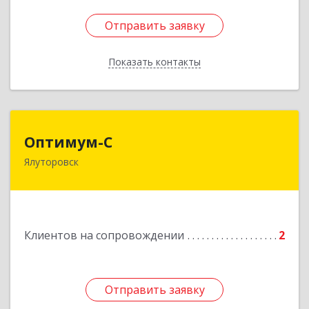
Отправить заявку
Отправить заявку
Показать контакты
Назад
Оптимум-С
Оптимум-С
Ялуторовск
Подробнее
Клиентов на сопровождении
2
Отправить заявку
Отправить заявку