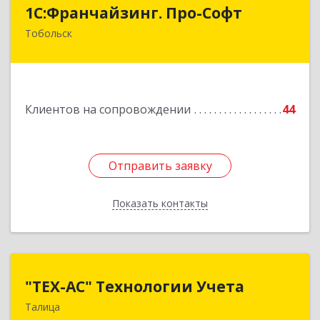
1С:Франчайзинг. Про-Софт
1С:Франчайзинг. Про-Софт
Тобольск
626150, Тюменская обл, Тобольск г, Малая
Сибирская, дом № 14 "А"
Подробнее
Клиентов на сопровождении
44
Отправить заявку
Отправить заявку
Показать контакты
Назад
"ТЕХ-АС" Технологии Учета
"ТЕХ-АС" Технологии Учета
Талица
623640, Свердловская обл, Талицкий р-н,