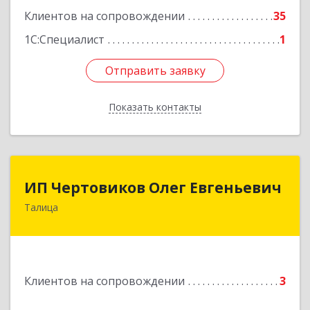
Подробнее
Клиентов на сопровождении
35
1С:Специалист
1
Отправить заявку
Отправить заявку
Показать контакты
Назад
ИП Чертовиков Олег Евгеньевич
ИП Чертовиков Олег Евгеньевич
Талица
623640, Свердловская обл, Талица г, Ленина ул,
дом № 73, кв.31
Подробнее
Клиентов на сопровождении
3