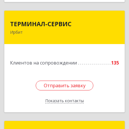
ТЕРМИНАЛ-СЕРВИС
ТЕРМИНАЛ-СЕРВИС
Ирбит
623850, Свердловская обл, Ирбит г,
Пролетарская ул, дом № 7
Подробнее
Клиентов на сопровождении
135
Отправить заявку
Отправить заявку
Показать контакты
Назад