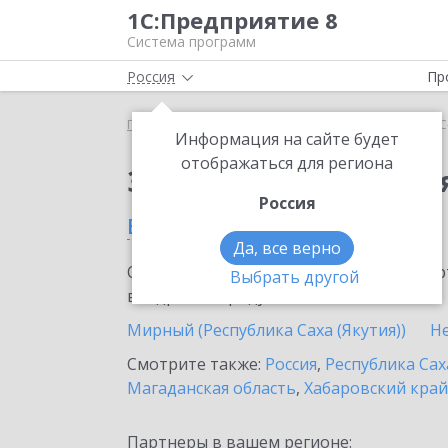
1С:Предприятие 8
Система программ
Россия
Пр
Главная
Сервисы ИТС
1С-Облачная касса
1С
Информация на сайте будет
отображаться для региона
Заказать 1С-Облачная
Россия
в Сунтаре
Да, все верно
Ознакомьтесь с информационными карт
Выбрать другой
внедрение продукта.
Мирный (Республика Саха (Якутия))
Н
Смотрите также:
Россия
,
Республика Сах
Магаданская область
,
Хабаровский край
Партнеры в вашем регионе: