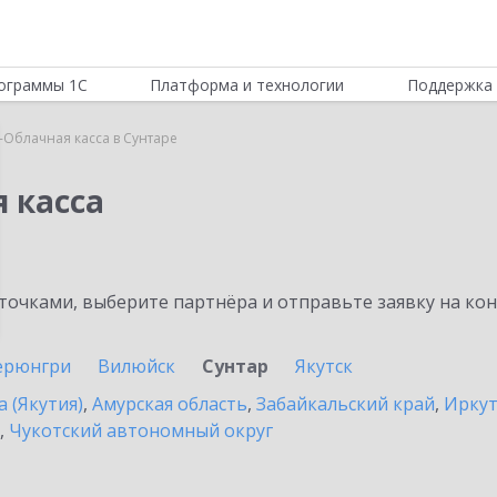
ограммы 1С
Платформа и технологии
Поддержка 
-Облачная касса в Сунтаре
 касса
очками, выберите партнёра и отправьте заявку на ко
ерюнгри
Вилюйск
Сунтар
Якутск
а (Якутия)
,
Амурская область
,
Забайкальский край
,
Иркут
,
Чукотский автономный округ