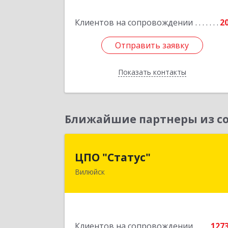
Клиентов на сопровождении
2
Отправить заявку
Отправить заявку
Показать контакты
Назад
Ближайшие партнеры из со
ЦПО "Статус
ЦПО "Статус"
Вилюйск
677000, Саха /Якутия/ Респ, Якутск г
Ленина пр-кт, дом № 1, оф.42
Подробне
Клиентов на сопровождении
127