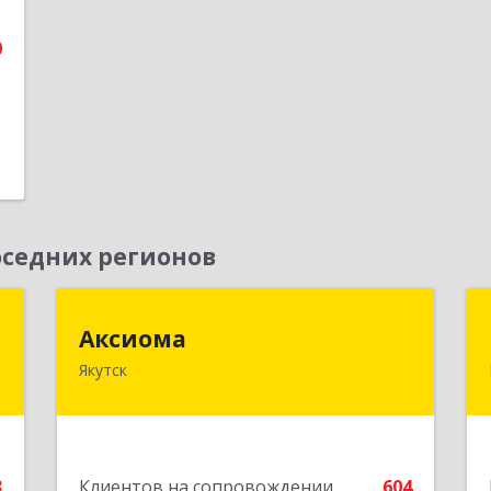
0
седних регионов
"
Аксиома
Аксиома
Якутск
,
677000, Саха /Якутия/ Респ, Якутск г,
7
Чиряева ул, дом № 1, кв.19
е
Подробнее
3
Клиентов на сопровождении
604