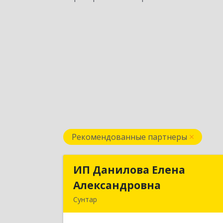
Рекомендованные партнеры
ИП Данилова Елена
ИП Данилова Елен
Александровна
Александровн
Сунтар
Подробне