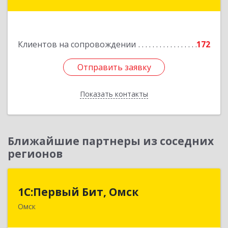
Степногорск, 3, дом № 41
Подробнее
Клиентов на сопровождении
172
Отправить заявку
Отправить заявку
Показать контакты
Назад
Ближайшие партнеры из соседних
регионов
1С:Первый Бит, Омск
1С:Первый Бит, Омск
Омск
644099, Омская обл, Омск г, Гагарина ул, дом №
14, оф.208