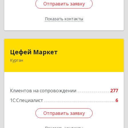
Отправить заявку
Отправить заявку
Показать контакты
Назад
Цефей Маркет
Цефей Маркет
Курган
640002, Курганская обл, Курган г, М.Горького
ул, дом № 35/1
Подробнее
Клиентов на сопровождении
277
1С:Специалист
6
Отправить заявку
Отправить заявку