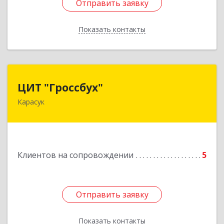
Отправить заявку
Отправить заявку
Показать контакты
Назад
ЦИТ "Гроссбух"
ЦИТ "Гроссбух"
Карасук
632861, Новосибирская обл, Карасукский р-н,
Карасук г, Сорокина ул, дом № 9, оф.3
Подробнее
Клиентов на сопровождении
5
Отправить заявку
Отправить заявку
Показать контакты
Назад