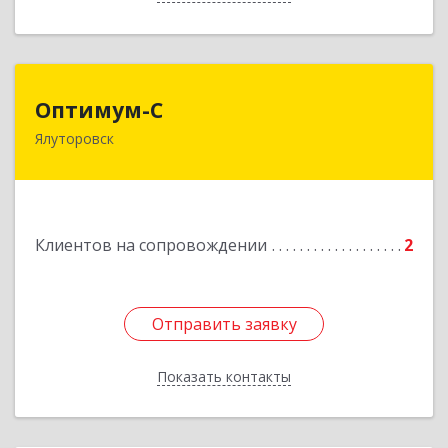
Оптимум-С
Оптимум-С
Ялуторовск
Подробнее
Клиентов на сопровождении
2
Отправить заявку
Отправить заявку
Показать контакты
Назад