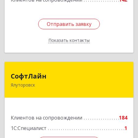
Отправить заявку
Отправить заявку
Показать контакты
Назад
СофтЛайн
СофтЛайн
Ялуторовск
627010, Тюменская обл, Ялуторовский р-н,
Ялуторовск г, Ленина ул, дом № 28
Подробнее
Клиентов на сопровождении
184
1С:Специалист
1