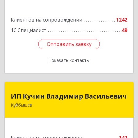
Подробнее
Клиентов на сопровождении
1242
1С:Специалист
49
Отправить заявку
Отправить заявку
Показать контакты
Назад
ИП Кучин Владимир Васильевич
ИП Кучин Владимир Васильевич
Куйбышев
632387, Новосибирская обл, Куйбышев г,
Тургенева ул, дом № 4
Подробнее
Клиентов на сопровождении
142