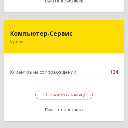
Показать контакты
Назад
Компьютер-Сервис
Компьютер-Сервис
Курган
640022, Курганская обл, Курган г, Василия
Блюхера ул, дом № 30, пом.1
Подробнее
Клиентов на сопровождении
134
Отправить заявку
Отправить заявку
Показать контакты
Назад