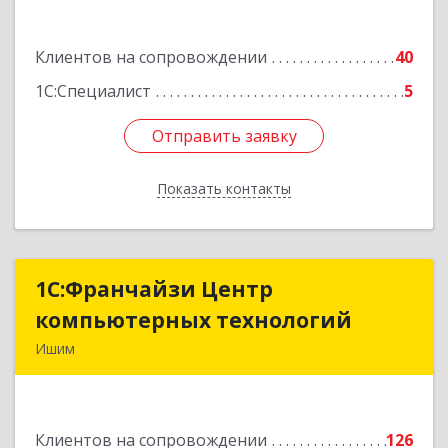
Ф.Энгельса ул, дом № 26
Клиентов на сопровождении
40
Подробнее
1С:Специалист
5
Отправить заявку
Отправить заявку
Показать контакты
Назад
1С:Франчайзи Центр
1С:Франчайзи Центр
компьютерных технологий
компьютерных технологий
Ишим
627750, Тюменская обл, Ишим г, 30 лет ВЛКСМ
ул, дом № 28/2
Клиентов на сопровождении
126
Подробнее