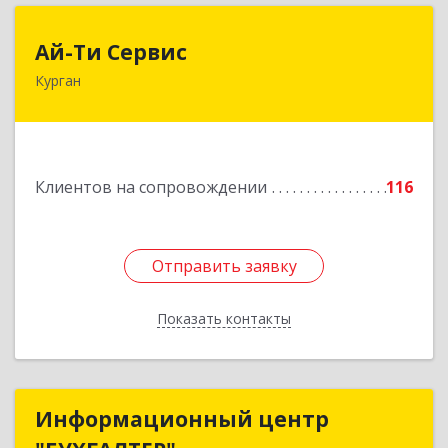
Ай-Ти Сервис
Ай-Ти Сервис
Курган
640032, Курганская обл, г.о. Город Курган,
Курган г, Бажова ул, дом № 49, оф.304
Подробнее
Клиентов на сопровождении
116
Отправить заявку
Отправить заявку
Показать контакты
Назад
Информационный центр
Информационный центр