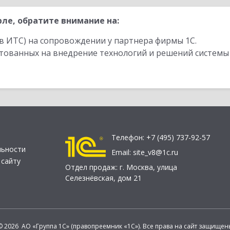
ле, обратите внимание на:
в ИТС) на сопровождении у партнера фирмы 1С.
стованных на внедрение технологий и решений системы
Телефон:
+7 (495) 737-92-57
льности
Email:
site_v8@1c.ru
 сайту
Отдел продаж:
г. Москва
,
улица
Селезнёвская, дом 21
© 2026 АО «Группа 1С» (правопреемник «1С»). Все права на сайт защищен