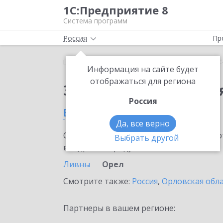
1С:Предприятие 8
Система программ
Россия
Пр
Главная
Сервисы ИТС
1С-Облачная касса
1С
Информация на сайте будет
отображаться для региона
Заказать 1С-Облачная
Россия
в Орле
Да, все верно
Ознакомьтесь с информационными карт
Выбрать другой
внедрение продукта.
Ливны
Орел
Смотрите также:
Россия
,
Орловская обл
Партнеры в вашем регионе: