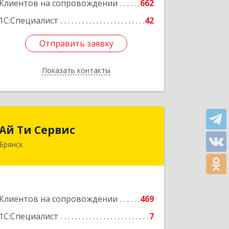
Клиентов на сопровождении
662
1С:Специалист
42
Отправить заявку
Отправить заявку
Показать контакты
Назад
Ай Ти Сервис
Ай Ти Сервис
Брянск
241035, Брянская обл, Брянск г,
Брянской Пролетарской Дивизии ул,
дом № 9
Подробнее
Клиентов на сопровождении
469
1С:Специалист
7