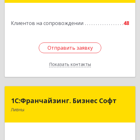
46
Подробнее
Клиентов на сопровождении
48
Отправить заявку
Отправить заявку
Показать контакты
Назад
1C:Франчайзинг. Бизнес Софт
1C:Франчайзинг. Бизнес Софт
Ливны
303851, Орловская обл, Ливны г, Гайдара ул,
дом № 2, кв.124
Подробнее