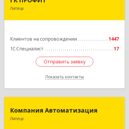
Липецк
398001, Липецкая обл, Липецк г, Советская ул,
дом № 66Б, пом.8
Подробнее
Клиентов на сопровождении
1447
1С:Специалист
17
Отправить заявку
Отправить заявку
Показать контакты
Назад
Компания Автоматизация
Компания Автоматизация
Липецк
398001, Липецкая обл, Липецк г, Победы пл,
дом № 8