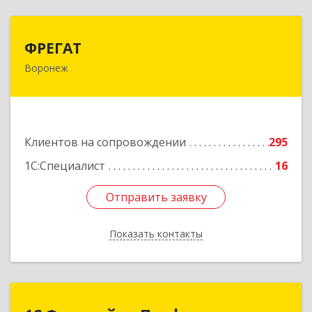
ФРЕГАТ
ФРЕГАТ
Воронеж
394006, Воронежская обл, Воронеж г,
Бахметьева ул, дом № 2Б, пом.I, офис 220
Подробнее
Клиентов на сопровождении
295
1С:Специалист
16
Отправить заявку
Отправить заявку
Показать контакты
Назад
1С:Франчайзи Профи