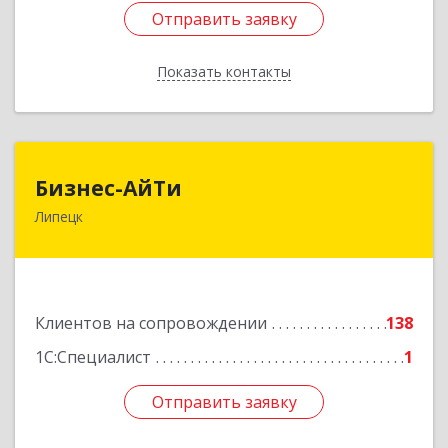
Отправить заявку
Отправить заявку
Показать контакты
Назад
Бизнес-АйТи
Бизнес-АйТи
Липецк
398008, Липецкая обл, Липецк г, 50 лет НЛМК
ул, дом № 11, пом.18
Подробнее
Клиентов на сопровождении
138
1С:Специалист
1
Отправить заявку
Отправить заявку