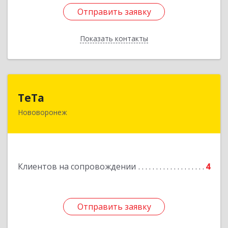
Отправить заявку
Отправить заявку
Показать контакты
Назад
ТеТа
ТеТа
Нововоронеж
396 073, Нововоронеж г, а/я, дом № 30
Подробнее
Клиентов на сопровождении
4
Отправить заявку
Отправить заявку