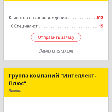
Подробнее
Клиентов на сопровождении
612
1С:Специалист
15
Отправить заявку
Отправить заявку
Показать контакты
Назад
Группа компаний "Интеллект-
Группа компаний "Интеллект-
Плюс"
Плюс"
Липецк
398024, Липецкая обл, Липецк г, Победы пл,
дом № 8, 306