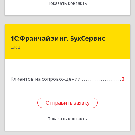
Показать контакты
Назад
1С:Франчайзинг. БухСервис
1С:Франчайзинг. БухСервис
Елец
399780, Липецкая обл, Елецкий р-н, Елец г,
Новоселов ул, дом № 12
Подробнее
Клиентов на сопровождении
3
Отправить заявку
Отправить заявку
Показать контакты
Назад