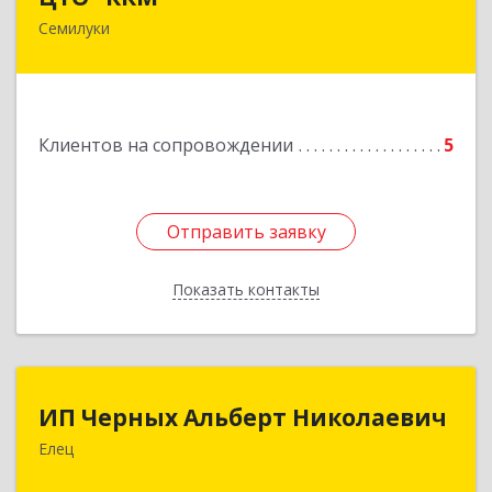
Семилуки
Подробнее
Клиентов на сопровождении
5
Отправить заявку
Отправить заявку
Показать контакты
Назад
ИП Черных Альберт Николаевич
ИП Черных Альберт Николаевич
Елец
399771, Липецкая обл, Елец г, Н.Гусевой ул, 56А