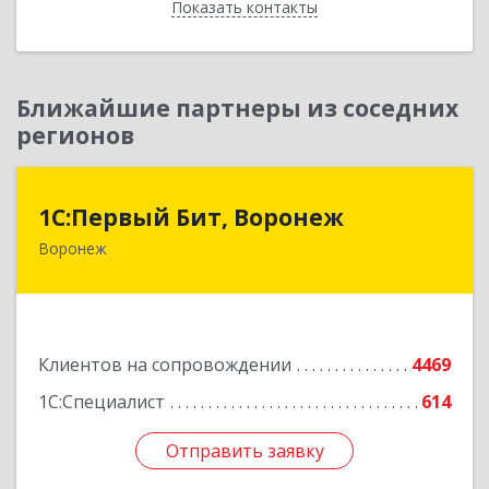
Показать контакты
Назад
Ближайшие партнеры из соседних
регионов
1С:Первый Бит, Воронеж
1С:Первый Бит, Воронеж
Воронеж
394006, Воронежская обл, Воронеж г, 20-летия
Октября ул, дом № 119, оф.711
Подробнее
Клиентов на сопровождении
4469
1С:Специалист
614
Отправить заявку
Отправить заявку