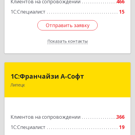
Клиентов на сопровождении
466
Подробнее
1С:Специалист
15
Отправить заявку
Отправить заявку
Показать контакты
Назад
1С:Франчайзи А-Софт
1С:Франчайзи А-Софт
Липецк
398059, Липецкая обл, Липецк г, Фрунзе ул,
дом № 27
Подробнее
Клиентов на сопровождении
366
1С:Специалист
19