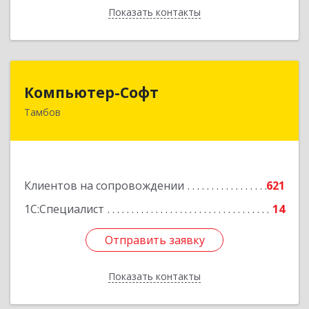
Показать контакты
Назад
Компьютер-Софт
Компьютер-Софт
Тамбов
392000, Тамбовская обл, Тамбов г, Советская
ул, дом № 191
Подробнее
Клиентов на сопровождении
621
1С:Специалист
14
Отправить заявку
Отправить заявку
Показать контакты
Назад