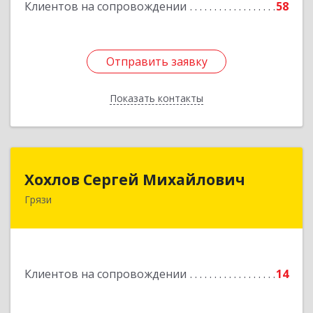
Клиентов на сопровождении
58
Отправить заявку
Отправить заявку
Показать контакты
Назад
Хохлов Сергей Михайлович
Хохлов Сергей Михайлович
Грязи
399059, Россия, Липецкая обл., г.Грязи,
ул.Рублева, д.31
Подробнее
Клиентов на сопровождении
14