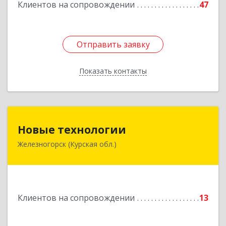
Клиентов на сопровождении
47
Отправить заявку
Отправить заявку
Показать контакты
Назад
Новые технологии
Новые технологии
Железногорск (Курская обл.)
307170, Курская обл, Железногорский р-н,
Железногорск г, Автолюбителей пер, дом № 5,
офис 7
Подробнее
Клиентов на сопровождении
13