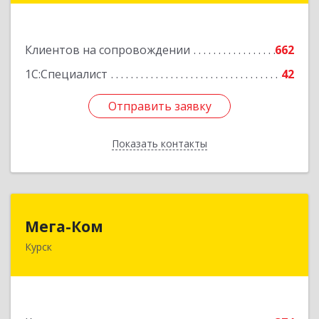
Подробнее
Клиентов на сопровождении
662
1С:Специалист
42
Отправить заявку
Отправить заявку
Показать контакты
Назад
Мега-Ком
Мега-Ком
Курск
305001, Курская обл, Курск г, Красной Армии ул,
дом № 23 А
Подробнее