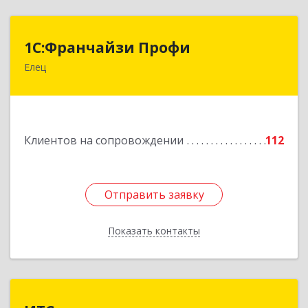
1С:Франчайзи Профи
1С:Франчайзи Профи
Елец
399784, Липецкая обл, Елец г, Гагарина ул,
Здание № 3а
Подробнее
Клиентов на сопровождении
112
Отправить заявку
Отправить заявку
Показать контакты
Назад
ИТС