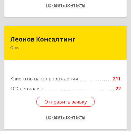
Показать контакты
Назад
Леонов Консалтинг
Леонов Консалтинг
Орел
302030, Орловская обл, Орловский р-н, Орел г,
Московская, дом № 17, пом.7
Подробнее
Клиентов на сопровождении
211
1С:Специалист
22
Отправить заявку
Отправить заявку
Показать контакты
Назад