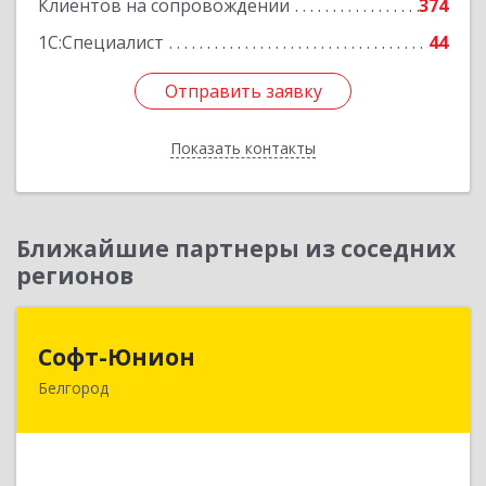
Клиентов на сопровождении
374
1С:Специалист
44
Отправить заявку
Отправить заявку
Показать контакты
Назад
Ближайшие партнеры из соседних
регионов
Софт-Юнион
Софт-Юнион
Белгород
308014, Белгородская обл, Белгород г, Садовая
ул, дом № 3а, оф.4/1
Подробнее