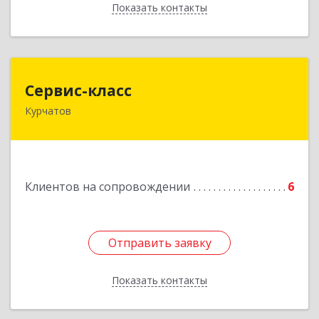
Показать контакты
Назад
Сервис-класс
Сервис-класс
Курчатов
307251, Курская обл, Курчатовский р-н,
Курчатов г, Коммунистический пр-т, дом № 30,
корпус А
Подробнее
Клиентов на сопровождении
6
Отправить заявку
Отправить заявку
Показать контакты
Назад