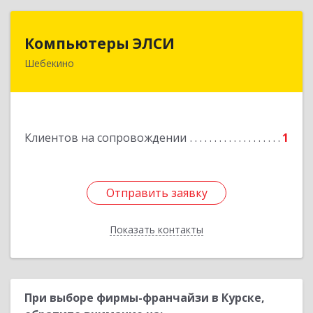
Компьютеры ЭЛСИ
Компьютеры ЭЛСИ
Шебекино
309290, Белгородская обл, Шебекино,
ул.Ленина , д.12
Подробнее
Клиентов на сопровождении
1
Отправить заявку
Отправить заявку
Показать контакты
Назад
При выборе фирмы-франчайзи в Курске,