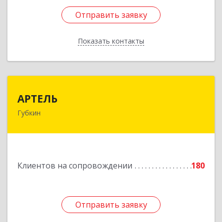
Отправить заявку
Отправить заявку
Показать контакты
Назад
АРТЕЛЬ
АРТЕЛЬ
Губкин
309181, Белгородская обл, Губкинский р-н,
Губкин г, Мира ул, дом № 20, оф.506
Подробнее
Клиентов на сопровождении
180
Отправить заявку
Отправить заявку