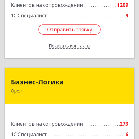
Клиентов на сопровождении
1209
1С:Специалист
9
Отправить заявку
Отправить заявку
Показать контакты
Назад
Бизнес-Логика
Бизнес-Логика
Орел
302028, Орловская обл, Орловский р-н, Орел г,
Ленина ул, дом № 39а, пом.8, ком.18
Подробнее
Клиентов на сопровождении
273
1С:Специалист
6