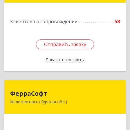
Подробнее
Клиентов на сопровождении
58
Отправить заявку
Отправить заявку
Показать контакты
Назад
ФерраСофт
ФерраСофт
Железногорск (Курская обл.)
307179, Курская обл, Железногорск г, Ленина ул,
дом № 92, корпус 1, оф.2-34
Подробнее