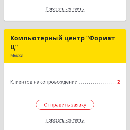
Показать контакты
Назад
Компьютерный центр "Формат
Компьютерный центр "Формат
Ц"
Ц"
Мыски
652840, Кемеровская обл, Мыски г, Вахрушева
ул, д. 7, кв. 48
Клиентов на сопровождении
2
Подробнее
Отправить заявку
Отправить заявку
Показать контакты
Назад