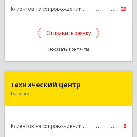
Клиентов на сопровождении
29
Отправить заявку
Отправить заявку
Показать контакты
Назад
Технический центр
Технический центр
Гурьевск
652780, Кемеровская область - Кузбасс,
Гурьевский р-н, Гурьевск г, Кирова ул, дом № 6
Подробнее
Клиентов на сопровождении
6