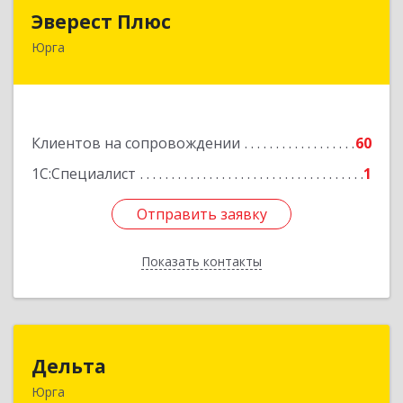
Эверест Плюс
Эверест Плюс
Юрга
652055, Кемеровская обл, Юрга г, Московская
ул, дом № 9, оф.1
Подробнее
Клиентов на сопровождении
60
1С:Специалист
1
Отправить заявку
Отправить заявку
Показать контакты
Назад
Дельта
Дельта
Юрга
652050, Кемеровская область - Кузбасс обл,