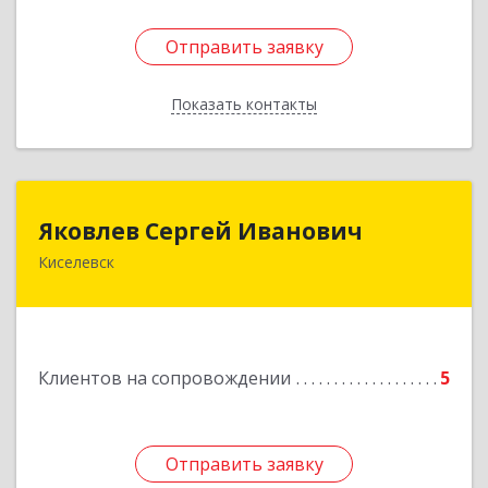
Отправить заявку
Отправить заявку
Показать контакты
Назад
Яковлев Сергей Иванович
Яковлев Сергей Иванович
Киселевск
650002, Кемеровская обл, г.Кемерово, пр-т
Шахтеров, дом № 90, кв.104
Подробнее
Клиентов на сопровождении
5
Отправить заявку
Отправить заявку