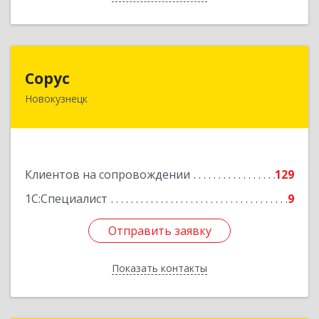
Сорус
Сорус
Новокузнецк
654005, Кемеровская область - Кузбасс,
Новокузнецк г, Строителей пр-кт, дом № 38,
кв.11
Подробнее
Клиентов на сопровождении
129
1С:Специалист
9
Отправить заявку
Отправить заявку
Показать контакты
Назад