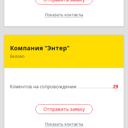
Показать контакты
Назад
Компания "Энтер"
Компания "Энтер"
Белово
652600, Кемеровская обл, Белово г, Почтовый
пер, дом № 2, пом.2
Подробнее
Клиентов на сопровождении
29
Отправить заявку
Отправить заявку
Показать контакты
Назад