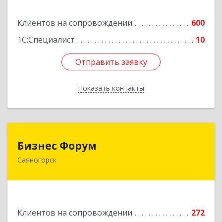
Подробнее
Клиентов на сопровождении
600
1С:Специалист
10
Отправить заявку
Отправить заявку
Показать контакты
Назад
Бизнес Форум
Бизнес Форум
Саяногорск
655603, Хакасия Респ, Саяногорск г, Советский
мкр, дом № 2, кв.262
Подробнее
Клиентов на сопровождении
272