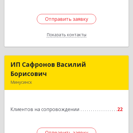
Отправить заявку
Отправить заявку
Показать контакты
Назад
ИП Сафронов Василий
ИП Сафронов Василий
Борисович
Борисович
Минусинск
662608, Красноярский край, Минусинск г,
Пушкина ул, дом № 8, кв.2
Клиентов на сопровождении
22
Подробнее
Отправить заявку
Отправить заявку