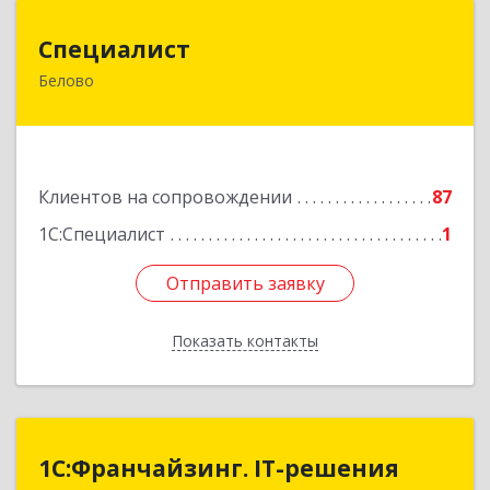
Специалист
Специалист
Белово
Кемеровская обл, Белово г, Ленина ул, дом №
31-2
Подробнее
Клиентов на сопровождении
87
1С:Специалист
1
Отправить заявку
Отправить заявку
Показать контакты
Назад
1С:Франчайзинг. IT-решения
1С:Франчайзинг. IT-решения