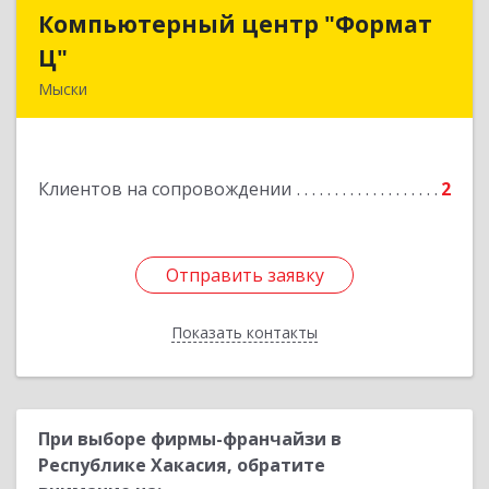
Компьютерный центр "Формат
Компьютерный центр "Формат
Ц"
Ц"
Мыски
652840, Кемеровская обл, Мыски г, Вахрушева
ул, д. 7, кв. 48
Клиентов на сопровождении
2
Подробнее
Отправить заявку
Отправить заявку
Показать контакты
Назад
При выборе фирмы-франчайзи в
Республике Хакасия, обратите