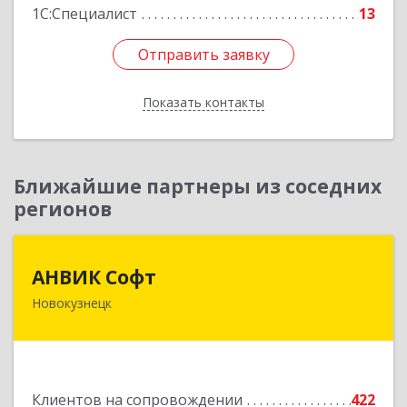
1С:Специалист
13
Отправить заявку
Отправить заявку
Показать контакты
Назад
Ближайшие партнеры из соседних
регионов
АНВИК Софт
АНВИК Софт
Новокузнецк
654079, Кемеровская область - Кузбасс,
Новокузнецкий г.о, Новокузнецк г,
Куйбышевский р-н, Невского ул, дом № 1, этаж
2
Клиентов на сопровождении
422