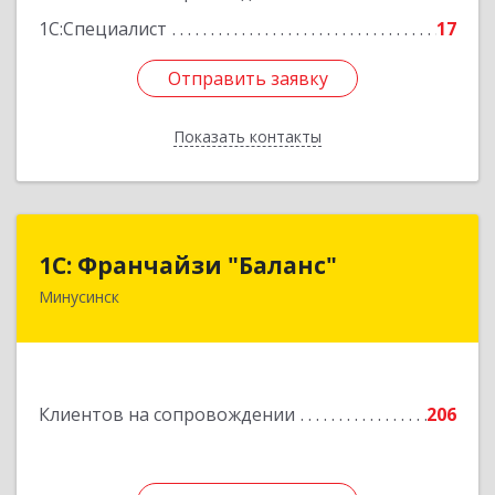
Подробнее
1С:Специалист
17
Отправить заявку
Отправить заявку
Показать контакты
Назад
1С: Франчайзи "Баланс"
1С: Франчайзи "Баланс"
Минусинск
662610, Красноярский край, Минусинск г,
Абаканская ул, дом № 43а, пом.14
Подробнее
Клиентов на сопровождении
206