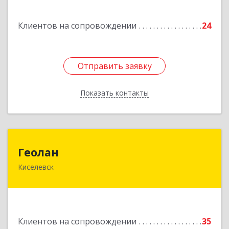
Подробнее
Клиентов на сопровождении
24
Отправить заявку
Отправить заявку
Показать контакты
Назад
Геолан
Геолан
Киселевск
652700, Кемеровская обл, Киселевск г,
Транспортная ул, дом № 54
Подробнее
Клиентов на сопровождении
35