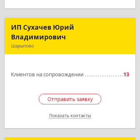
ИП Сухачев Юрий
ИП Сухачев Юрий
Владимирович
Владимирович
Шарыпово
662313, Красноярский край, Шарыпово г,
Пионерный мкр, 27/2, кв.203
Клиентов на сопровождении
13
Подробнее
Отправить заявку
Отправить заявку
Показать контакты
Назад