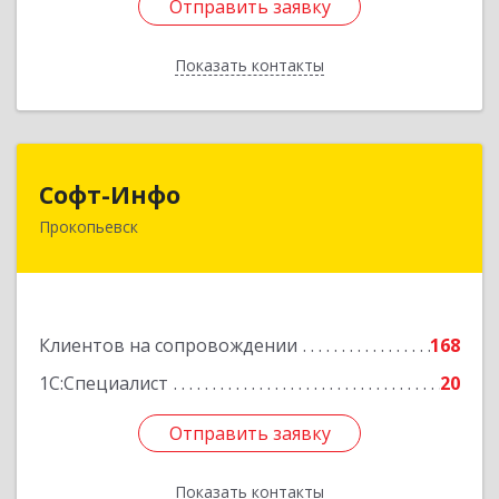
Отправить заявку
Отправить заявку
Показать контакты
Назад
Софт-Инфо
Софт-Инфо
Прокопьевск
653039, Кемеровская область - Кузбасс,
Прокопьевск г, Институтская ул, дом № 9а,
оф.15
Подробнее
Клиентов на сопровождении
168
1С:Специалист
20
Отправить заявку
Отправить заявку
Показать контакты
Назад