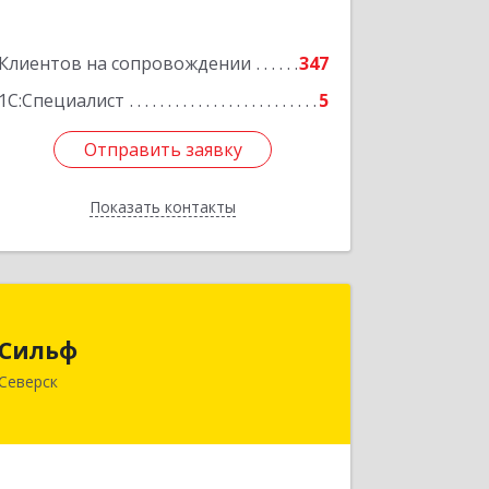
Подробнее
Клиентов на сопровождении
347
1С:Специалист
5
Отправить заявку
Отправить заявку
Показать контакты
Назад
Сильф
Сильф
636000, Томская обл, Северск г,
Северск
Спортивная ул, дом № 2, оф.1
Подробнее