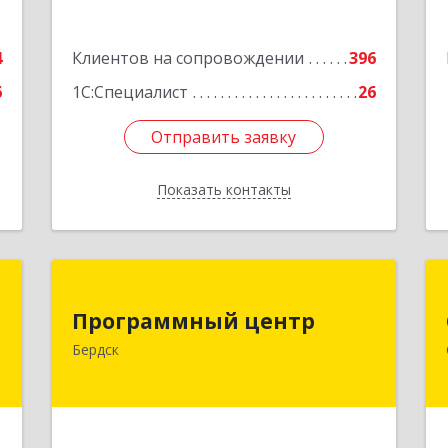
Кузбасс обл, г.о. Кемеровский,
Кемерово г, Мичурина ул, дом № 13А,
4
Клиентов на сопровождении
этаж 3, пом.2, оф.301
396
6
1С:Специалист
26
Подробнее
Отправить заявку
Отправить заявку
Показать контакты
Назад
м
Программный центр
Программный центр
,
633004, Новосибирская обл, Бердск г,
Бердск
2
Химзаводская ул, дом № 9/4
е
Подробнее