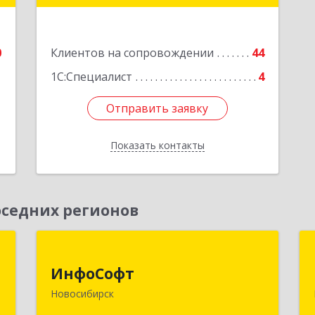
е
Подробнее
0
Клиентов на сопровождении
44
1
1С:Специалист
4
Отправить заявку
Отправить заявку
Показать контакты
Назад
седних регионов
к
ИнфоСофт
ИнфоСофт
,
630091, Новосибирская обл,
Новосибирск
№
Новосибирск г, Крылова ул, дом № 31