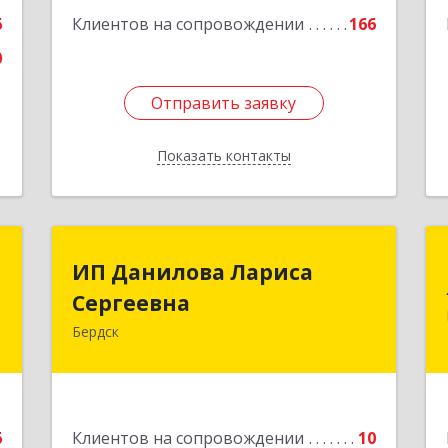
6
Клиентов на сопровождении
166
0
Отправить заявку
Отправить заявку
Показать контакты
Назад
о
ИП Данилова Лариса
ИП Данилова Лариса
Сергеевна
Сергеевна
,
9
Бердск
633004, Новосибирская обл, Бердск г,
Озерная ул, дом № 42, кв.40
е
Подробнее
6
Клиентов на сопровождении
10