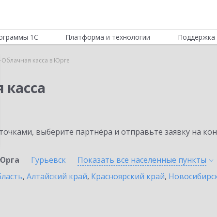
ограммы 1С
Платформа и технологии
Поддержка 
-Облачная касса в Юрге
 касса
очками, выберите партнёра и отправьте заявку на ко
Юрга
Гурьевск
Показать все населенные
пункты
бласть
,
Алтайский край
,
Красноярский край
,
Новосибирск