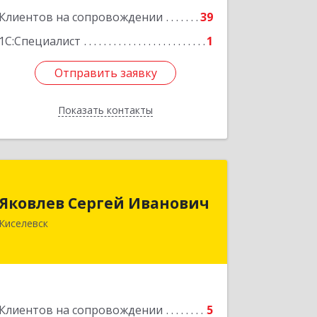
Клиентов на сопровождении
39
1С:Специалист
1
Отправить заявку
Отправить заявку
Показать контакты
Назад
Яковлев Сергей Иванович
Яковлев Сергей Иванович
650002, Кемеровская обл, г.Кемерово,
Киселевск
пр-т Шахтеров, дом № 90, кв.104
Подробнее
Клиентов на сопровождении
5