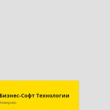
Бизнес-Софт Технологии
Бизнес-Софт Технологии
650992, Кемеровская область -
Кемерово
Кузбасс обл, Кемерово г, Советский