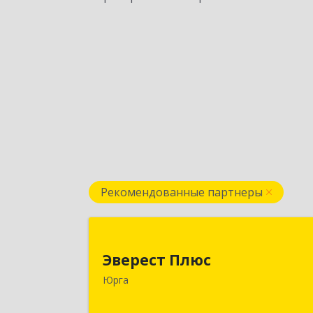
Рекомендованные партнеры
Эверест Плю
Эверест Плюс
652055, Кемеровская обл, Юрга г
Юрга
Московская ул, дом № 9, оф.