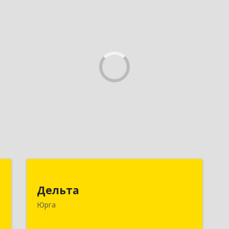
с
Дельта
Дельта
,
652050, Кемеровская область -
Юрга
1
Кузбасс обл, Юрга г, Ленинградская
ул, дом № 52, оф.32