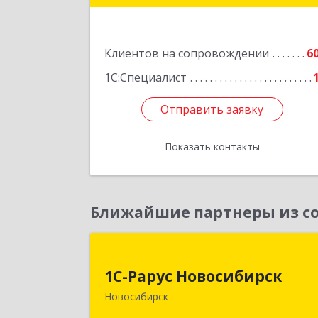
Подробне
Клиентов на сопровождении
6
1С:Специалист
Отправить заявку
Отправить заявку
Показать контакты
Назад
Ближайшие партнеры из со
1С-Рарус Новосибирс
1С-Рарус Новосибирск
630015, Новосибирская обл
Новосибирск
Новосибирск г, Планетная ул, дом 