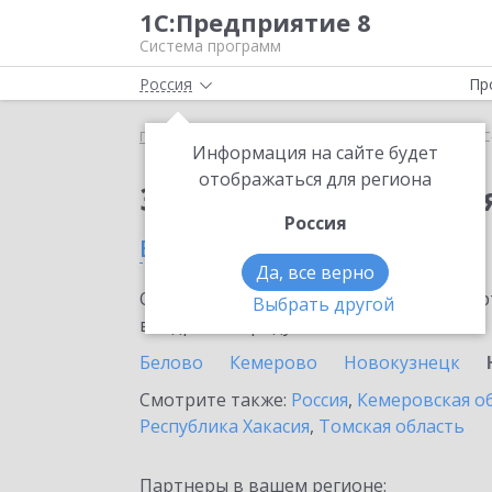
1С:Предприятие 8
Система программ
Россия
Пр
Главная
Сервисы ИТС
1С-Облачная касса
1С
Информация на сайте будет
отображаться для региона
Заказать 1С-Облачная
Россия
в Юрге
Да, все верно
Ознакомьтесь с информационными карт
Выбрать другой
внедрение продукта.
Белово
Кемерово
Новокузнецк
Смотрите также:
Россия
,
Кемеровская о
Республика Хакасия
,
Томская область
Партнеры в вашем регионе: