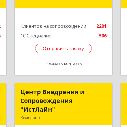
,
а
Подробнее
е
2
Клиентов на сопровождении
2201
6
1С:Специалист
506
Отправить заявку
Отправить заявку
Показать контакты
Назад
к
Центр Внедрения и
Центр Внедрения и
Сопровождения
Сопровождения
а
"ИстЛайн"
"ИстЛайн"
8
Кемерово
650000, Кемеровская область -
е