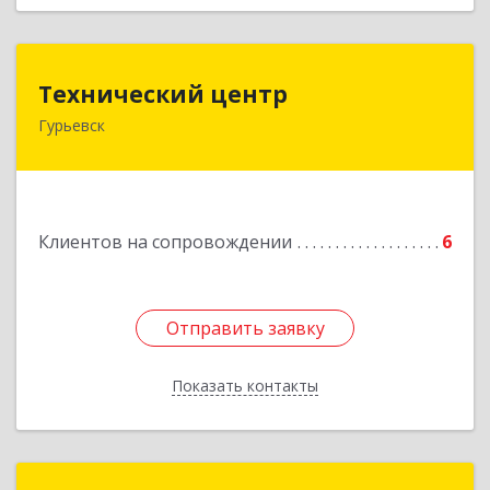
Технический центр
Технический центр
Гурьевск
652780, Кемеровская область - Кузбасс,
Гурьевский р-н, Гурьевск г, Кирова ул, дом № 6
Подробнее
Клиентов на сопровождении
6
Отправить заявку
Отправить заявку
Показать контакты
Назад