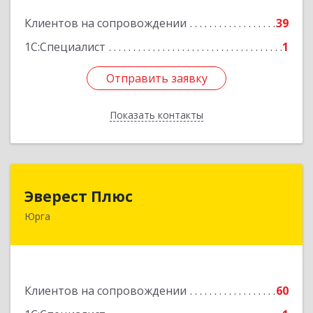
Подробнее
Клиентов на сопровождении
39
1С:Специалист
1
Отправить заявку
Отправить заявку
Показать контакты
Назад
Эверест Плюс
Эверест Плюс
Юрга
652055, Кемеровская обл, Юрга г, Московская
ул, дом № 9, оф.1
Подробнее
Клиентов на сопровождении
60