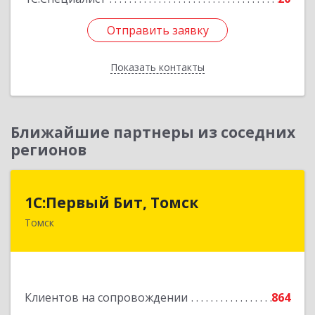
Отправить заявку
Отправить заявку
Показать контакты
Назад
Ближайшие партнеры из соседних
регионов
1С:Первый Бит, Томск
1С:Первый Бит, Томск
Томск
634041, Томская обл, Томск г, Кирова пр-кт,
дом № 51А, оф.508
Подробнее
Клиентов на сопровождении
864