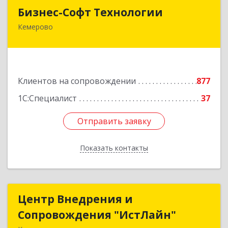
Бизнес-Софт Технологии
Бизнес-Софт Технологии
Кемерово
650992, Кемеровская область - Кузбасс обл,
Кемерово г, Советский пр-кт, дом № 2/8, оф.401
Подробнее
Клиентов на сопровождении
877
1С:Специалист
37
Отправить заявку
Отправить заявку
Показать контакты
Назад
Центр Внедрения и
Центр Внедрения и
Сопровождения "ИстЛайн"
Сопровождения "ИстЛайн"