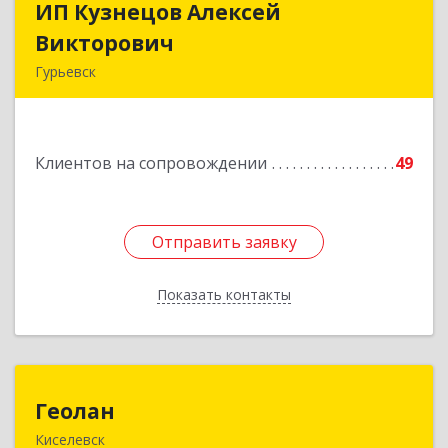
ИП Кузнецов Алексей
ИП Кузнецов Алексей
Викторович
Викторович
Гурьевск
652780, Кемеровская обл, Гурьевский р-н,
Гурьевск г, Суворова ул, дом № 32
Клиентов на сопровождении
49
Подробнее
Отправить заявку
Отправить заявку
Показать контакты
Назад
Геолан
Геолан
Киселевск
652700, Кемеровская обл, Киселевск г,