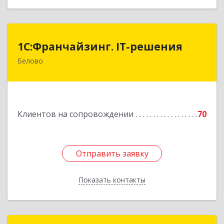
1С:Франчайзинг. IT-решения
1С:Франчайзинг. IT-решения
Белово
652600, Кемеровская обл, Белово г,
Железнодорожный пер, дом № 27
Подробнее
Клиентов на сопровождении
70
Отправить заявку
Отправить заявку
Показать контакты
Назад