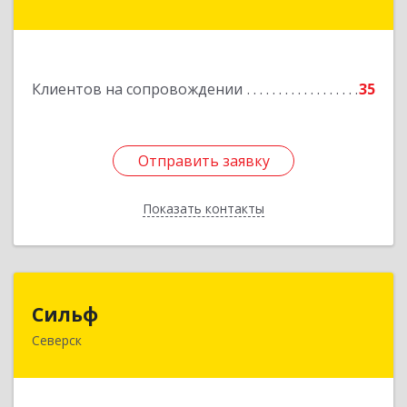
Транспортная ул, дом № 54
Подробнее
Клиентов на сопровождении
35
Отправить заявку
Отправить заявку
Показать контакты
Назад
Сильф
Сильф
Северск
636000, Томская обл, Северск г, Спортивная ул,
дом № 2, оф.1