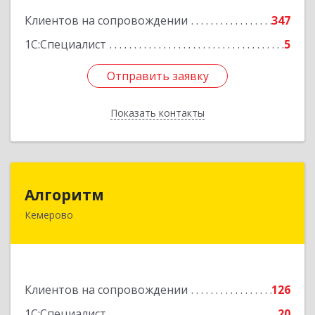
Клиентов на сопровождении
347
1С:Специалист
5
Отправить заявку
Отправить заявку
Показать контакты
Назад
Алгоритм
Алгоритм
Кемерово
650043, Кемеровская обл, Кемерово г,
Мичурина пер, дом № 5, кв.192
Подробнее
Клиентов на сопровождении
126
1С:Специалист
20