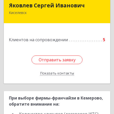
Яковлев Сергей Иванович
Яковлев Сергей Иванович
Киселевск
650002, Кемеровская обл, г.Кемерово, пр-т
Шахтеров, дом № 90, кв.104
Подробнее
Клиентов на сопровождении
5
Отправить заявку
Отправить заявку
Показать контакты
Назад
При выборе фирмы-франчайзи в Кемерово,
обратите внимание на: