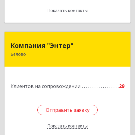
Показать контакты
Назад
Компания "Энтер"
Компания "Энтер"
Белово
652600, Кемеровская обл, Белово г, Почтовый
пер, дом № 2, пом.2
Подробнее
Клиентов на сопровождении
29
Отправить заявку
Отправить заявку
Показать контакты
Назад