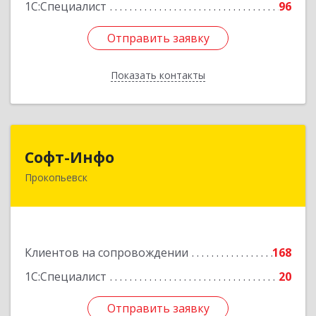
1С:Специалист
96
Отправить заявку
Отправить заявку
Показать контакты
Назад
Софт-Инфо
Софт-Инфо
Прокопьевск
653039, Кемеровская область - Кузбасс,
Прокопьевск г, Институтская ул, дом № 9а,
оф.15
Подробнее
Клиентов на сопровождении
168
1С:Специалист
20
Отправить заявку
Отправить заявку