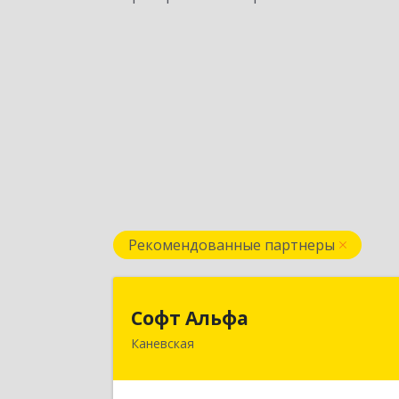
Рекомендованные партнеры
Софт Альф
Софт Альфа
Каневская
353730, Краснодарский край
Каневской р-н, Каневская ст-ца
Нестеренко ул, дом № 8