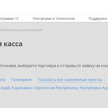
ограммы 1С
Платформа и технологии
Поддержка 
-Облачная касса в Каневской
 касса
очками, выберите партнёра и отправьте заявку на ко
апа
Геленджик
Показать все населенные
пункты
 край
,
Карачаево-Черкесская Республика
,
Республика Ад