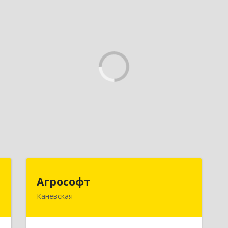
а
Агрософт
Агрософт
Каневская
,
353730, Краснодарский край,
,
Каневская ст-ца, Гагарина ул, дом №
1
13