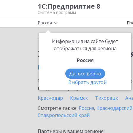
1С:Предприятие 8
Система программ
Россия
Пр
Главная
Сервисы ИТС
1С-Облачная касса
1С
Информация на сайте будет
отображаться для региона
Заказать 1С-Облачная
Россия
в Каневской
Да, все верно
Ознакомьтесь с информационными карт
Выбрать другой
внедрение продукта.
Краснодар
Крымск
Тихорецк
Ан
Смотрите также:
Россия
,
Краснодарский
Ставропольский край
Партнеры в вашем регионе: