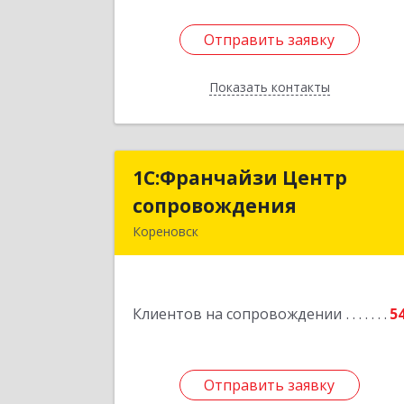
Отправить заявку
Отправить заявку
Показать контакты
Назад
1С:Франчайзи Центр
1С:Франчайзи Цент
сопровождения
сопровождени
Кореновск
Подробне
Клиентов на сопровождении
5
Отправить заявку
Отправить заявку