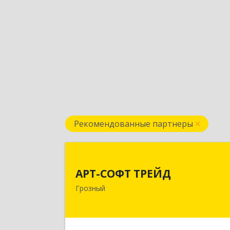
Рекомендованные партнеры
АРТ-СОФТ ТРЕЙ
АРТ-СОФТ ТРЕЙД
364013, Чеченская Респ, Грозный г
Грозный
Полярников ул, дом № 36
Подробне