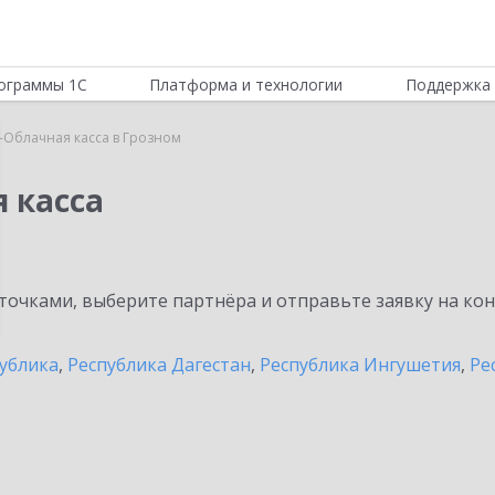
ограммы 1С
Платформа и технологии
Поддержка 
-Облачная касса в Грозном
 касса
очками, выберите партнёра и отправьте заявку на ко
публика
,
Республика Дагестан
,
Республика Ингушетия
,
Ре