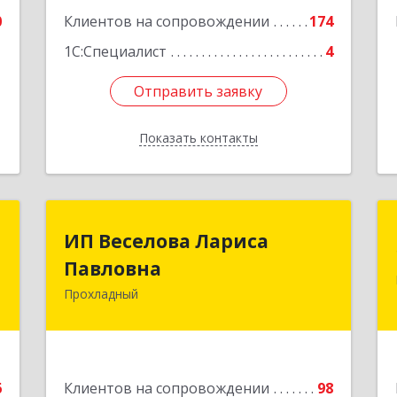
0
Клиентов на сопровождении
174
1
1С:Специалист
4
Отправить заявку
Отправить заявку
Показать контакты
Назад
й
ИП Веселова Лариса
ИП Веселова Лариса
ч
Павловна
Павловна
Прохладный
я
361045, Кабардино-Балкарская Респ,
1
Прохладный г, Добровольская ул, дом
№ 31
е
Подробнее
6
Клиентов на сопровождении
98