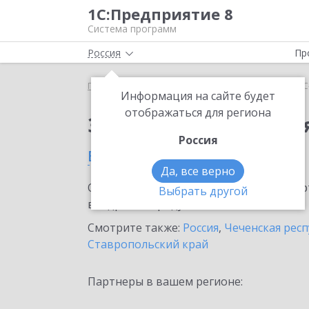
1С:Предприятие 8
Система программ
Россия
Пр
Главная
Сервисы ИТС
1С-Облачная касса
1С
Информация на сайте будет
отображаться для региона
Заказать 1С-Облачная
Россия
в Грозном
Да, все верно
Ознакомьтесь с информационными карт
Выбрать другой
внедрение продукта.
Смотрите также:
Россия
,
Чеченская рес
Ставропольский край
Партнеры в вашем регионе: