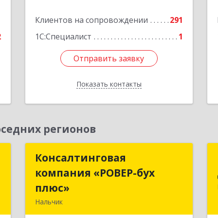
Подробнее
1
Клиентов на сопровождении
291
2
1С:Специалист
1
Отправить заявку
Отправить заявку
Показать контакты
Назад
седних регионов
а
Консалтинговая
Консалтинговая
"
компания «РОВЕР-бух
компания «РОВЕР-бух
плюс»
плюс»
,
Нальчик
1
360004, Кабардино-Балкарская Респ,