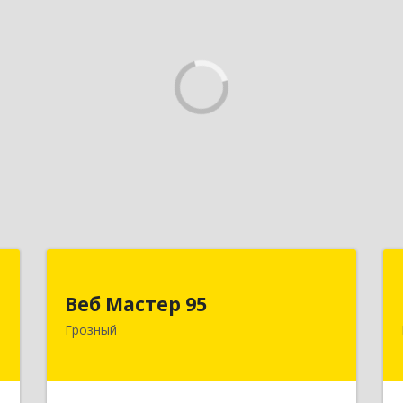
Д
Веб Мастер 95
Веб Мастер 95
,
364050, Чеченская Респ, Грозный г,
Грозный
А
Им Гайрбекова Муслима
Гайрбековича ул, дом № 72
е