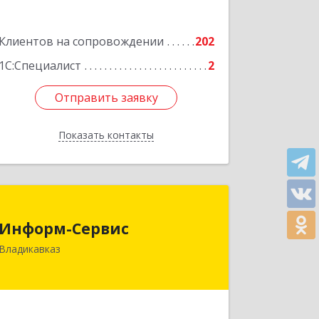
Подробнее
Клиентов на сопровождении
202
1С:Специалист
2
Отправить заявку
Отправить заявку
Показать контакты
Назад
Информ-Сервис
Информ-Сервис
362020, Северная Осетия - Алания
Владикавказ
Респ, Владикавказ г, Островского ул,
дом № 12, пом.3
Подробнее