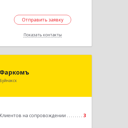
Отправить заявку
Отправить заявку
Показать контакты
Назад
Фаркомъ
Фаркомъ
Буйнакск
Подробнее
Клиентов на сопровождении
3