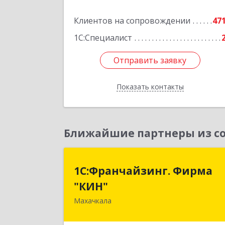
Клиентов на сопровождении
47
1С:Специалист
Отправить заявку
Отправить заявку
Показать контакты
Назад
Ближайшие партнеры из со
1С:Франчайзинг. Фирм
1С:Франчайзинг. Фирма
"КИН
"КИН"
Махачкала
367030, Дагестан Респ, Махачкала г
И.Казака ул, дом № 3