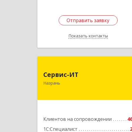
Отправить заявку
Отправить заявку
Показать контакты
Назад
Сервис-И
Сервис-ИТ
386102, Ингушетия Респ, Назрань г
Назрань
Центральный округ тер, Московска
ул, дом № 7, этаж 2, офис 
Подробне
Клиентов на сопровождении
4
1С:Специалист