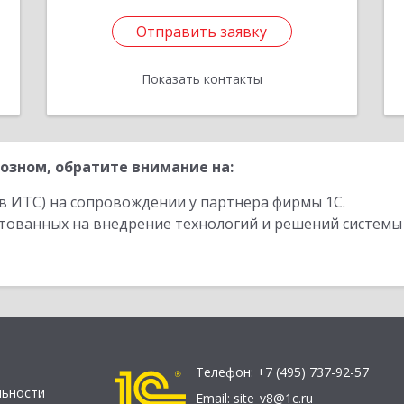
Отправить заявку
Отправить заявку
Показать контакты
Назад
озном, обратите внимание на:
в ИТС) на сопровождении у партнера фирмы 1С.
стованных на внедрение технологий и решений системы
Телефон:
+7 (495) 737-92-57
льности
Email:
site_v8@1c.ru