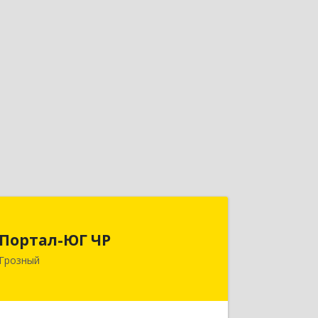
Портал-ЮГ ЧР
Портал-ЮГ ЧР
364906, Чеченская Респ, Грозный г,
Грозный
Путина пр-кт, дом № 30
Подробнее