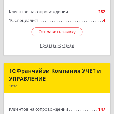
Подробнее
Клиентов на сопровождении
282
1С:Специалист
4
Отправить заявку
Отправить заявку
Показать контакты
Назад
1С:Франчайзи Компания УЧЕТ и
1С:Франчайзи Компания УЧЕТ и
УПРАВЛЕНИЕ
УПРАВЛЕНИЕ
Чита
672038, Забайкальский край, Чита г, Нагорная
ул, дом № 81а, пом.1
Клиентов на сопровождении
147
Подробнее