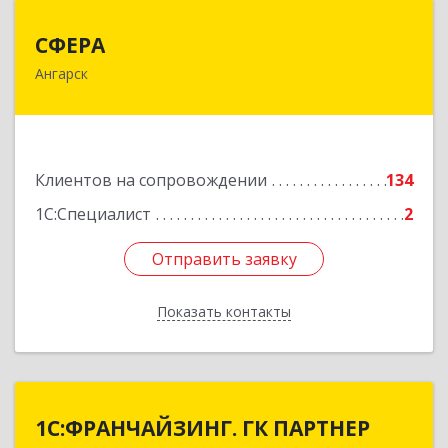
СФЕРА
СФЕРА
Ангарск
665816, Иркутская обл, Ангарск г, 177-й кв-л,
дом № 6, оф.159
Подробнее
Клиентов на сопровождении
134
1С:Специалист
2
Отправить заявку
Отправить заявку
Показать контакты
Назад
1С:ФРАНЧАЙЗИНГ. ГК ПАРТНЕР
1С:ФРАНЧАЙЗИНГ. ГК ПАРТНЕР