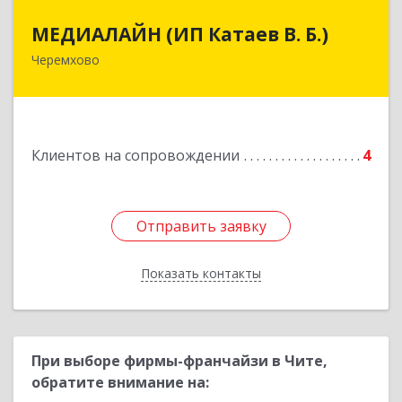
МЕДИАЛАЙН (ИП Катаев В. Б.)
МЕДИАЛАЙН (ИП Катаев В. Б.)
Черемхово
665413, Иркутская обл, Черемхово г, Ленина ул,
дом № 5, оф.328
Подробнее
Клиентов на сопровождении
4
Отправить заявку
Отправить заявку
Показать контакты
Назад
При выборе фирмы-франчайзи в Чите,
обратите внимание на: