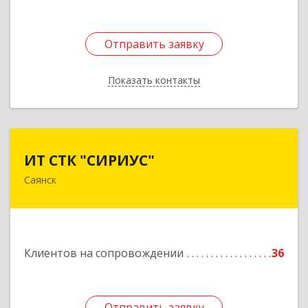
Отправить заявку
Отправить заявку
Показать контакты
Назад
ИТ СТК "СИРИУС"
ИТ СТК "СИРИУС"
Саянск
666303, Иркутская обл, Саянск г, Юбилейный
мкр, дом № 38
Подробнее
Клиентов на сопровождении
36
Отправить заявку
Отправить заявку