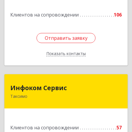
Подробнее
Клиентов на сопровождении
106
Отправить заявку
Отправить заявку
Показать контакты
Назад
Инфоком Сервис
Инфоком Сервис
Таксимо
671560, Республика Бурятия, Муйский р-н, пгт.
Таксимо, ул. Железнодорожников, дом 14
Подробнее
Клиентов на сопровождении
57