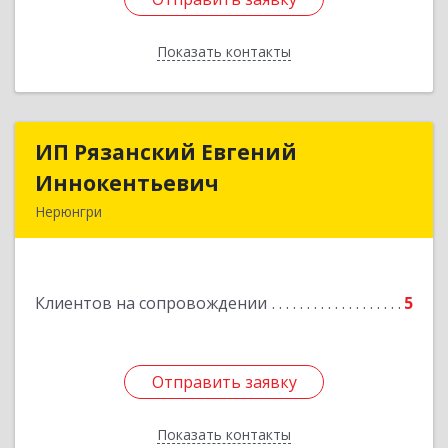
Показать контакты
Назад
ИП Рязанский Евгений
ИП Рязанский Евгений
Иннокентьевич
Иннокентьевич
Нерюнгри
678967, Саха /Якутия/ Респ, Нерюнгри г,
Дружбы Народов пр-кт, дом № 14
Клиентов на сопровождении
5
Подробнее
Отправить заявку
Отправить заявку
Показать контакты
Назад