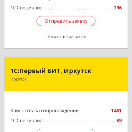
1С:Специалист
196
Отправить заявку
Отправить заявку
Показать контакты
Назад
1С:Первый БИТ, Иркутск
1С:Первый БИТ, Иркутск
Иркутск
664007, Иркутская обл, Иркутск г, Декабрьских
Событий ул, дом № 125, оф.500
Подробнее
Клиентов на сопровождении
1481
1С:Специалист
89