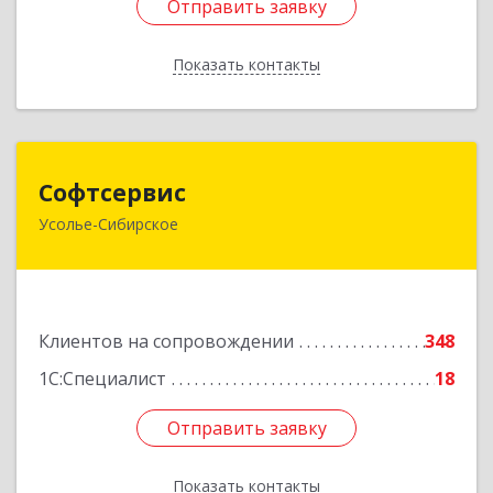
Отправить заявку
Отправить заявку
Показать контакты
Назад
Софтсервис
Софтсервис
Усолье-Сибирское
665451, Иркутская обл, Усолье-Сибирское г,
Интернациональная ул, дом № 87
Подробнее
Клиентов на сопровождении
348
1С:Специалист
18
Отправить заявку
Отправить заявку
Показать контакты
Назад