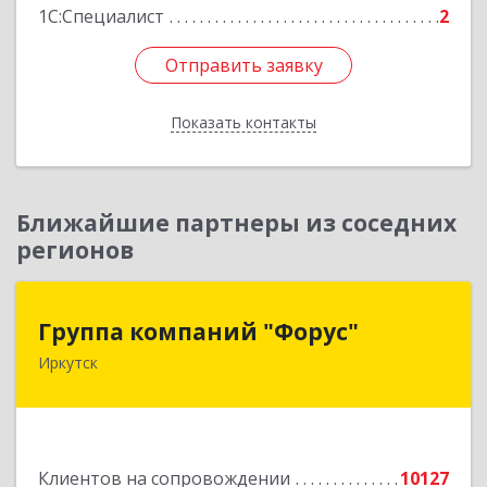
1С:Специалист
2
Отправить заявку
Отправить заявку
Показать контакты
Назад
Ближайшие партнеры из соседних
регионов
Группа компаний "Форус"
Группа компаний "Форус"
Иркутск
664007, Иркутская обл, Иркутск г, Ямская ул,
дом № 1, корпус 1, оф.1
Подробнее
Клиентов на сопровождении
10127