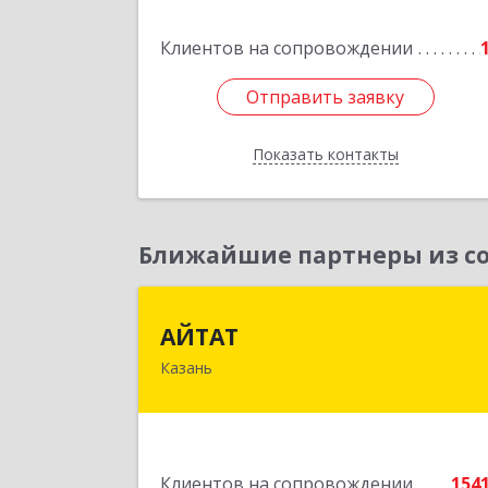
Клиентов на сопровождении
Отправить заявку
Отправить заявку
Показать контакты
Назад
Ближайшие партнеры из со
АЙТА
АЙТАТ
Казань
420097, Татарстан Респ, г.о. горо
Казань, Казань г, Лейтенант
Шмидта ул, дом № 35А, пом.20
Подробне
Клиентов на сопровождении
154