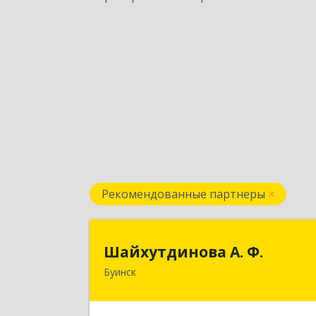
Рекомендованные партнеры
Шайхутдинова А. Ф
Шайхутдинова А. Ф.
Буинск
РТ, г.Буинск, ул.Р.Люксембург, д.144
Подробне