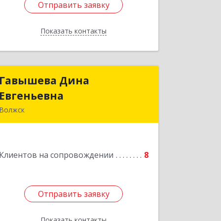
Отправить заявку
Отправить заявку
Показать контакты
Назад
Гавышева Дина
Гавышева Дина
Евгеньевна
Евгеньевна
Волжск
Подробнее
Клиентов на сопровождении
8
Отправить заявку
Отправить заявку
Показать контакты
Назад