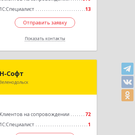
1С:Специалист
13
Отправить заявку
Отправить заявку
Показать контакты
Назад
Н-Софт
Н-Софт
Зеленодольск
422521, Татарстан Респ (Татарстан),
Зеленодольский р-н, Зеленодольск г,
Универсиады ул, дом № 1
Подробнее
Клиентов на сопровождении
72
1С:Специалист
1