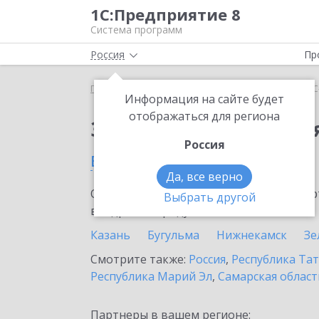
1С:Предприятие 8
Система программ
Россия
Пр
Главная
Сервисы ИТС
1С-Облачная касса
1С
Информация на сайте будет
отображаться для региона
Заказать 1С-Облачная
Россия
в Буинске
Да, все верно
Ознакомьтесь с информационными карт
Выбрать другой
внедрение продукта.
Казань
Бугульма
Нижнекамск
Зе
Смотрите также:
Россия
,
Республика Тат
Республика Марий Эл
,
Самарская област
Партнеры в вашем регионе: