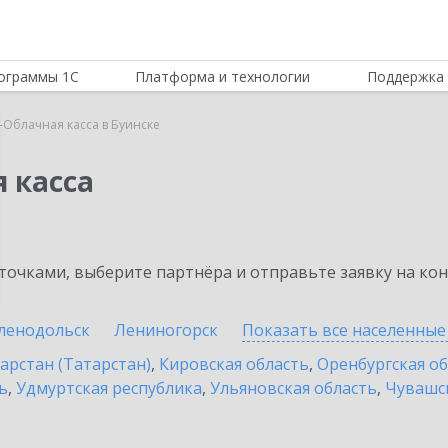
ограммы 1С
Платформа и технологии
Поддержка 
-Облачная касса в Буинске
 касса
очками, выберите партнёра и отправьте заявку на ко
ленодольск
Лениногорск
Показать все населенны
арстан (Татарстан)
,
Кировская область
,
Оренбургская о
ь
,
Удмуртская республика
,
Ульяновская область
,
Чувашск