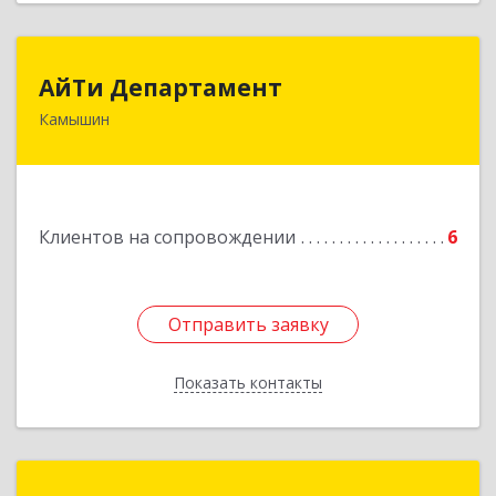
АйТи Департамент
АйТи Департамент
Камышин
403882, Волгоградская обл, Камышин г,
Пролетарская ул, дом № 10/1
Подробнее
Клиентов на сопровождении
6
Отправить заявку
Отправить заявку
Показать контакты
Назад
Арсенал