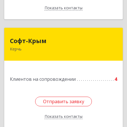
Показать контакты
Назад
Софт-Крым
Софт-Крым
Керчь
Республика Калмыкия, г. Элиста, ул. Губаревича,
5, офис 304
Подробнее
Клиентов на сопровождении
4
Отправить заявку
Отправить заявку
Показать контакты
Назад