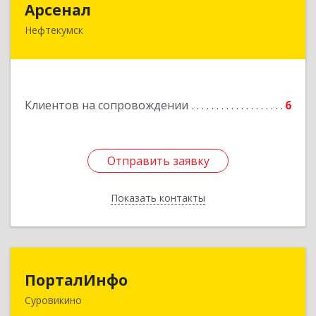
Арсенал
Нефтекумск
Ставропольский край, Нефтекумск г,
Дзержинского ул, дом № 11А
Подробнее
Клиентов на сопровождении
6
Отправить заявку
Отправить заявку
Показать контакты
Назад
ПорталИнфо
ПорталИнфо
Суровикино
404414, г.Суровкино Волгоградской обл. ул. 1-й