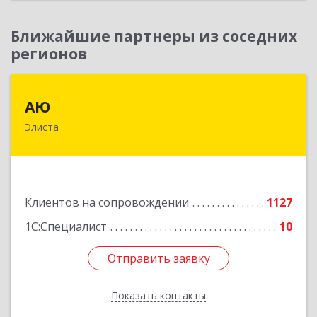
Ближайшие партнеры из соседних
регионов
АЮ
АЮ
Элиста
358009, Калмыкия Респ, Элиста г, А.С.Пушкина
ул, дом № 20, оф.407
Подробнее
Клиентов на сопровождении
1127
1С:Специалист
10
Отправить заявку
Отправить заявку
Показать контакты
Назад