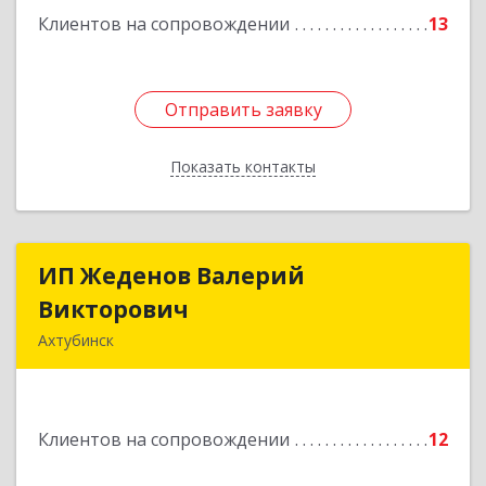
Клиентов на сопровождении
13
Подробнее
Отправить заявку
Отправить заявку
Показать контакты
Назад
ИП Жеденов Валерий
ИП Жеденов Валерий
Викторович
Викторович
Ахтубинск
416500, Астраханская обл, Ахтубинский р-н,
Ахтубинск г, Ст.Лаврентьева ул, дом № 2, кв.48
Клиентов на сопровождении
12
Подробнее