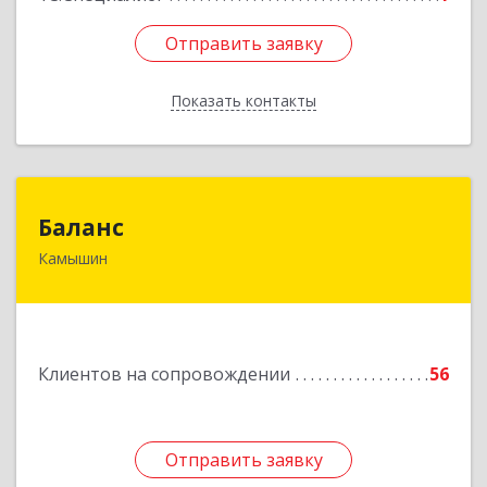
Отправить заявку
Отправить заявку
Показать контакты
Назад
Баланс
Баланс
Камышин
403876, Волгоградская обл, г.о. город Камышин,
Камышин г, 5-й мкр, дом № 63А, каб.37,38,39
Подробнее
Клиентов на сопровождении
56
Отправить заявку
Отправить заявку