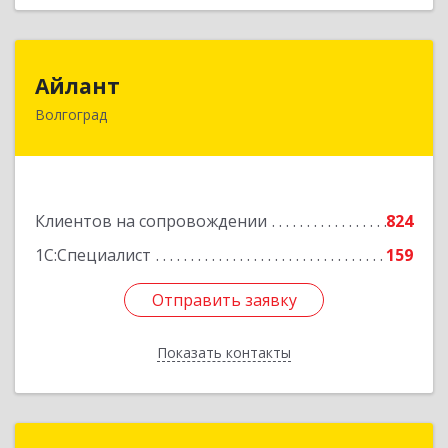
Айлант
Айлант
Волгоград
400001, Волгоградская обл, Волгоград г, им
Канунникова ул, дом № 11А
Подробнее
Клиентов на сопровождении
824
1С:Специалист
159
Отправить заявку
Отправить заявку
Показать контакты
Назад