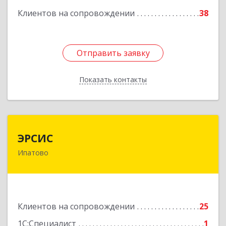
Клиентов на сопровождении
38
Подробнее
Отправить заявку
Отправить заявку
Показать контакты
Назад
ЭРСИС
ЭРСИС
Ипатово
356630, Ставропольский край, Ипатово г,
Гагарина ул, дом № 38
Подробнее
Клиентов на сопровождении
25
1С:Специалист
1