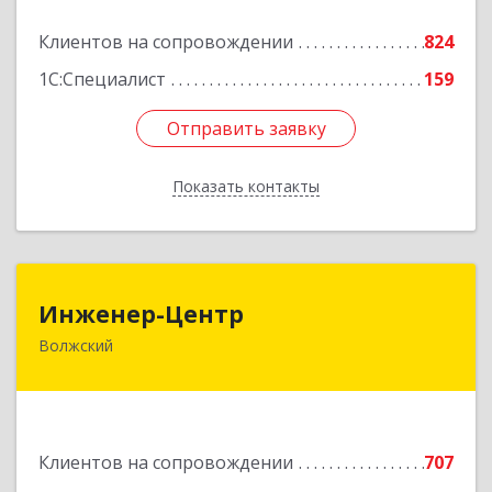
Подробнее
Клиентов на сопровождении
824
1С:Специалист
159
Отправить заявку
Отправить заявку
Показать контакты
Назад
Инженер-Центр
Инженер-Центр
Волжский
404120, Волгоградская обл, Волжский г, им
генерала Карбышева ул, дом № 76
Подробнее
Клиентов на сопровождении
707