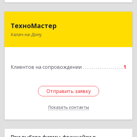
ТехноМастер
ТехноМастер
Калач-на-Дону
404503, Волгоградская обл, Калач-на-Дону г,
Пархоменко ул, дом № 4, кв. 56
Подробнее
Клиентов на сопровождении
1
Отправить заявку
Отправить заявку
Показать контакты
Назад