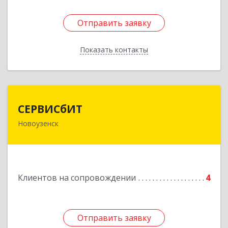
Отправить заявку
Отправить заявку
Показать контакты
Назад
СЕРВИСбИТ
СЕРВИСбИТ
Новоузенск
413 360, Саратовская обл, Новоузенский р-н,
г.Новоузенск, ул. Революции, д.29
Подробнее
Клиентов на сопровождении
4
Отправить заявку
Отправить заявку