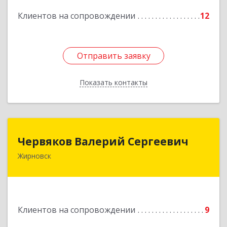
Клиентов на сопровождении
12
Подробнее
Отправить заявку
Отправить заявку
Показать контакты
Назад
Червяков Валерий Сергеевич
Червяков Валерий Сергеевич
Жирновск
403 791, 403791, Волгоградская обл,
Жирновский р-н, Жирновск г, Коммунальная ул,
дом № 4, кв.21
Подробнее
Клиентов на сопровождении
9