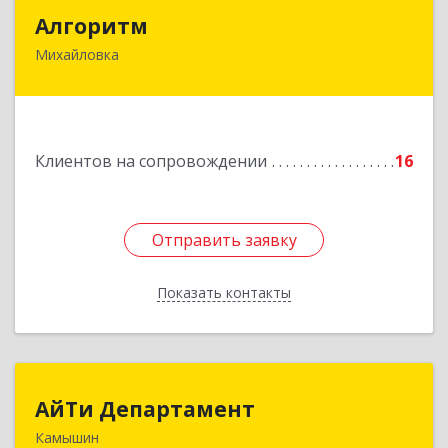
Алгоритм
Алгоритм
Михайловка
Подробнее
Клиентов на сопровождении
16
Отправить заявку
Отправить заявку
Показать контакты
Назад
АйТи Департамент
АйТи Департамент
Камышин
403882, Волгоградская обл, Камышин г,