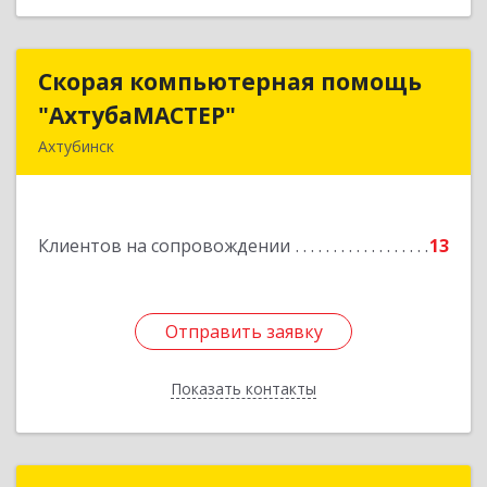
Скорая компьютерная помощь
Скорая компьютерная помощь
"АхтубаМАСТЕР"
"АхтубаМАСТЕР"
Ахтубинск
416506, Астраханская обл, Ахтубинский р-н,
Ахтубинск г, Буденного ул, дом № 7, кв.30
Клиентов на сопровождении
13
Подробнее
Отправить заявку
Отправить заявку
Показать контакты
Назад