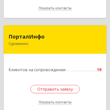
Показать контакты
Назад
ПорталИнфо
ПорталИнфо
Суровикино
404414, г.Суровкино Волгоградской обл. ул. 1-й
мкр д.21 кв 9
Подробнее
Клиентов на сопровождении
19
Отправить заявку
Отправить заявку
Показать контакты
Назад