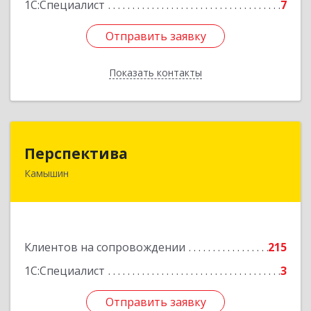
1С:Специалист
7
Отправить заявку
Отправить заявку
Показать контакты
Назад
Перспектива
Перспектива
Камышин
403850, Волгоградская обл, Камышин г,
Леонова ул, дом № 26
Подробнее
Клиентов на сопровождении
215
1С:Специалист
3
Отправить заявку
Отправить заявку