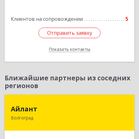
Клиентов на сопровождении
5
Отправить заявку
Отправить заявку
Показать контакты
Назад
Ближайшие партнеры из соседних
регионов
Айлант
Айлант
Волгоград
400001, Волгоградская обл, Волгоград г, им
Канунникова ул, дом № 11А