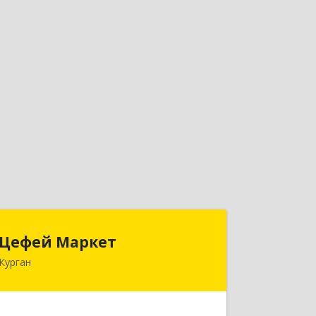
Цефей Маркет
Цефей Маркет
Курган
640002, Курганская обл, Курган г,
М.Горького ул, дом № 35/1