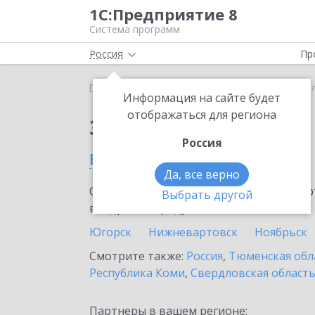
1С:Предприятие 8
Система программ
Россия
Пр
Главная
Сервисы ИТС
1С:МДЛП
1С:МДЛП в Я
Информация на сайте будет
отображаться для региона
Заказать 1С:МДЛП
Россия
в Ялуторовске
Да, все верно
Ознакомьтесь с информационными карт
Выбрать другой
внедрение продукта.
Югорск
Нижневартовск
Ноябрьск
Смотрите также:
Россия
,
Тюменская обл
Республика Коми
,
Свердловская област
Партнеры в вашем регионе: