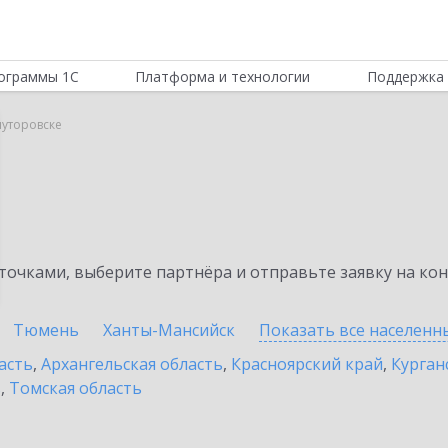
ограммы 1С
Платформа и технологии
Поддержка 
луторовске
очками, выберите партнёра и отправьте заявку на ко
Тюмень
Ханты-Мансийск
Показать все населен
асть
,
Архангельская область
,
Красноярский край
,
Курган
ь
,
Томская область