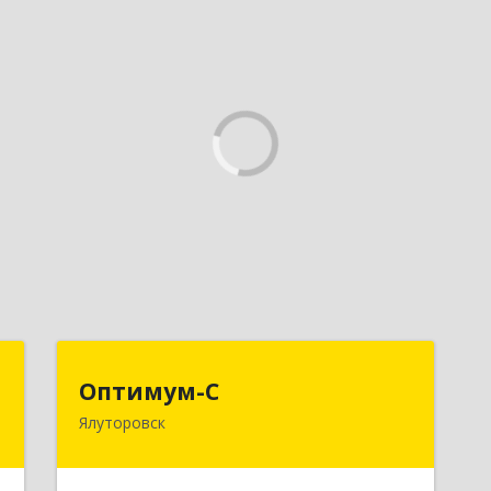
н
Оптимум-С
Оптимум-С
Ялуторовск
й
Подробнее
№
8