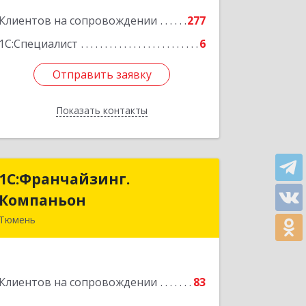
Подробнее
Клиентов на сопровождении
277
1С:Специалист
6
Отправить заявку
Отправить заявку
Показать контакты
Назад
1С:Франчайзинг.
1С:Франчайзинг.
Компаньон
Компаньон
Тюмень
625049, Тюменская обл, Тюмень г,
Магнитогорская ул, дом № 11, корпус
1, оф.19
Клиентов на сопровождении
83
Подробнее