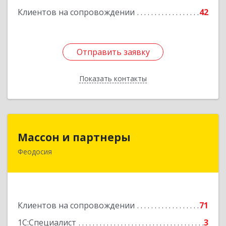
Клиентов на сопровождении
42
Отправить заявку
Отправить заявку
Показать контакты
Назад
Массон и партнеры
Массон и партнеры
Феодосия
298112, Крым Респ, Феодосия г, Крымская ул,
дом № 31
Подробнее
Клиентов на сопровождении
71
1С:Специалист
3