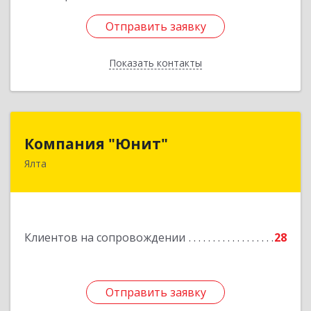
Отправить заявку
Отправить заявку
Показать контакты
Назад
Компания "Юнит"
Компания "Юнит"
Ялта
298600, Крым Респ, Ялта г, Васильева ул, дом №
16, оф.400
Подробнее
Клиентов на сопровождении
28
Отправить заявку
Отправить заявку