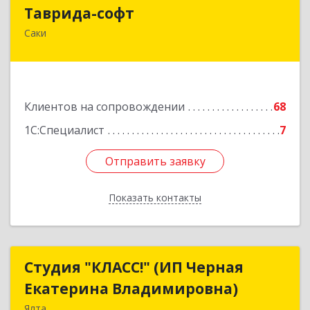
Таврида-софт
Таврида-софт
Саки
296574, Крым Респ, м.р-н Сакский с.п.
Новофедоровское, Новофедоровка пгт, 30
Авиаполка ул, дом № 10
Подробнее
Клиентов на сопровождении
68
1С:Специалист
7
Отправить заявку
Отправить заявку
Показать контакты
Назад
Студия "КЛАСС!" (ИП Черная
Студия "КЛАСС!" (ИП Черная
Екатерина Владимировна)
Екатерина Владимировна)
Ялта