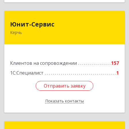
Юнит-Сервис
Юнит-Сервис
Керчь
298300, Крым Респ, Керчь г, Кооперативный
пер, дом № 26
Подробнее
Клиентов на сопровождении
157
1С:Специалист
1
Отправить заявку
Отправить заявку
Показать контакты
Назад