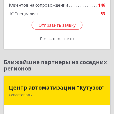
Клиентов на сопровождении
146
1С:Специалист
53
Отправить заявку
Отправить заявку
Показать контакты
Назад
Ближайшие партнеры из соседних
регионов
Центр автоматизации "Кутузов"
Центр автоматизации "Кутузов"
Севастополь
299011, Севастополь г, Генерала Петрова ул,
дом № 20, корпус 1, оф.1