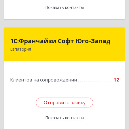
Показать контакты
Назад
1С:Франчайзи Софт Юго-Запад
1С:Франчайзи Софт Юго-Запад
Евпатория
297407, Крым Респ, Евпатория г, Победы пр-кт,
дом № 13, кв.45
Подробнее
Клиентов на сопровождении
12
Отправить заявку
Отправить заявку
Показать контакты
Назад