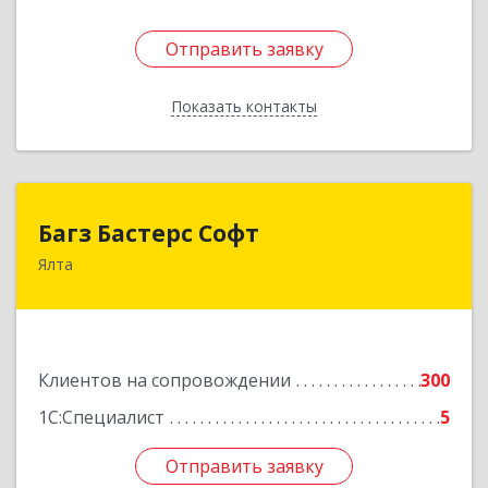
Отправить заявку
Отправить заявку
Показать контакты
Назад
Багз Бастерс Софт
Багз Бастерс Софт
Ялта
298603, Крым Респ, Ялта г, Свердлова ул, дом №
34
Подробнее
Клиентов на сопровождении
300
1С:Специалист
5
Отправить заявку
Отправить заявку