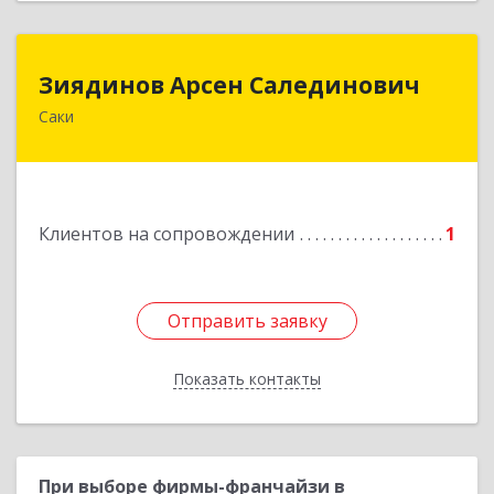
Зиядинов Арсен Салединович
Зиядинов Арсен Салединович
Саки
г.Саки, Интернациональная, 5/2, кв.1
Подробнее
Клиентов на сопровождении
1
Отправить заявку
Отправить заявку
Показать контакты
Назад
При выборе фирмы-франчайзи в