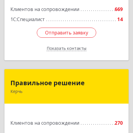
Подробнее
Клиентов на сопровождении
669
1С:Специалист
14
Отправить заявку
Отправить заявку
Показать контакты
Назад
Правильное решение
Правильное решение
Керчь
298330, Крым Респ, Керчь г, Адмиралтейский
проезд, дом № 1
Подробнее
Клиентов на сопровождении
270