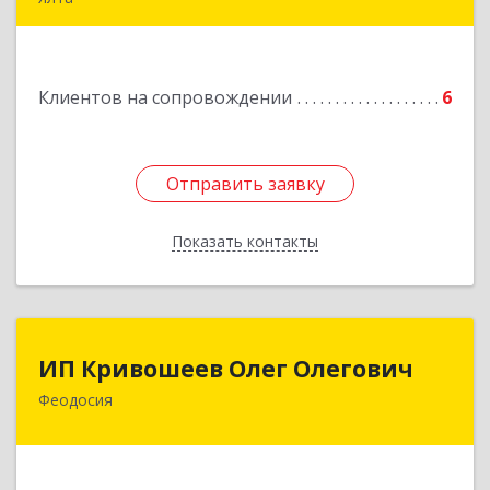
98600, г. Ялта, ул. Свердлова, 24
Подробнее
Клиентов на сопровождении
6
Отправить заявку
Отправить заявку
Показать контакты
Назад
ИП Кривошеев Олег Олегович
ИП Кривошеев Олег Олегович
Феодосия
Подробнее