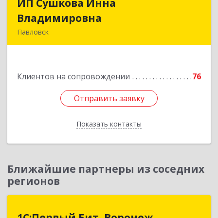
ИП Сушкова Инна
ИП Сушкова Инна
Владимировна
Владимировна
Павловск
396420, Воронежская обл, Павловский р-н,
Павловск г, Цветочная ул, дом № 4/2
Клиентов на сопровождении
76
Подробнее
Отправить заявку
Отправить заявку
Показать контакты
Назад
Ближайшие партнеры из соседних
регионов
1С:Первый Бит, Воронеж
1С:Первый Бит, Воронеж