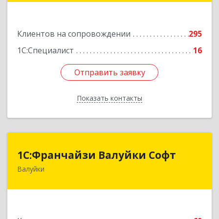
Подробнее
Клиентов на сопровождении
295
1С:Специалист
16
Отправить заявку
Отправить заявку
Показать контакты
Назад
1С:Франчайзи Валуйки Софт
1С:Франчайзи Валуйки Софт
Валуйки
309996, Белгородская обл, Валуйки г, Горького,
дом № 21, кв.21
Подробнее