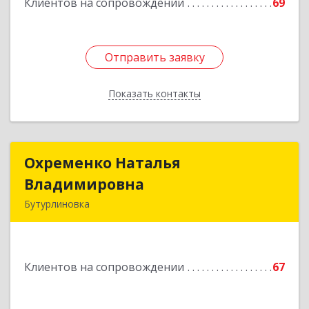
Клиентов на сопровождении
69
Отправить заявку
Отправить заявку
Показать контакты
Назад
Охременко Наталья
Охременко Наталья
Владимировна
Владимировна
Бутурлиновка
Подробнее
Клиентов на сопровождении
67