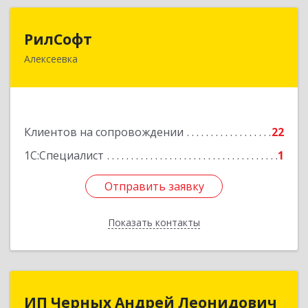
РилСофт
РилСофт
Алексеевка
309850, Белгородская обл, Алексеевский р-н,
Алексеевка г, 1-й Мостовой пер, дом № 5А
Подробнее
Клиентов на сопровождении
22
1С:Специалист
1
Отправить заявку
Отправить заявку
Показать контакты
Назад
ИП Черных Андрей Леонидович
ИП Черных Андрей Леонидович