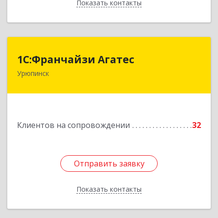
Показать контакты
Назад
1С:Франчайзи Агатес
1С:Франчайзи Агатес
Урюпинск
403113, Волгоградская обл, Урюпинск г, Ленина
пр-кт, дом № 90а
Подробнее
Клиентов на сопровождении
32
Отправить заявку
Отправить заявку
Показать контакты
Назад