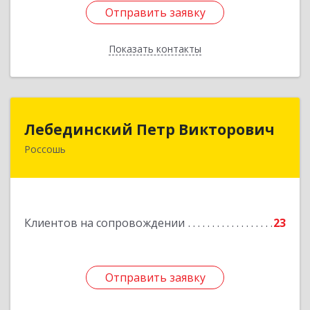
Отправить заявку
Отправить заявку
Показать контакты
Назад
Лебединский Петр Викторович
Лебединский Петр Викторович
Россошь
396650, Воронежская обл., г. Россошь, пер.
Крамского 11
Подробнее
Клиентов на сопровождении
23
Отправить заявку
Отправить заявку