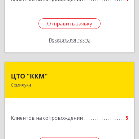
Отправить заявку
Отправить заявку
Показать контакты
Назад
ЦТО "ККМ"
ЦТО "ККМ"
Семилуки
Подробнее
Клиентов на сопровождении
5