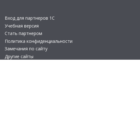
Вход для партнеров 1С
Учебная версия
Стать партнером
Политика конфиденциальности
Замечания по сайту
Другие сайты
Телефон:
+7 (495) 737-92-57
Email:
site_v8@1c.ru
Отдел продаж:
г. Москва
,
улица Селезнёвская, дом 21
© 2026 АО «Группа 1С» (правопреемник «1С»). Все права на сайт
защищены