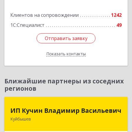
Подробнее
Клиентов на сопровождении
1242
1С:Специалист
49
Отправить заявку
Отправить заявку
Показать контакты
Назад
Ближайшие партнеры из соседних
регионов
ИП Кучин Владимир Васильевич
ИП Кучин Владимир Васильевич
Куйбышев
632387, Новосибирская обл, Куйбышев г,
Тургенева ул, дом № 4