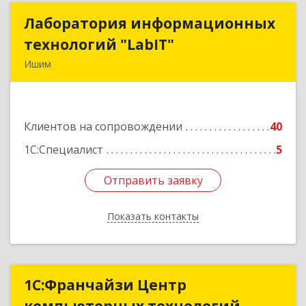
Лаборатория информационных
Лаборатория информационных
технологий "LabIT"
технологий "LabIT"
Ишим
627753, Тюменская обл, Ишимский р-н, Ишим г,
Ф.Энгельса ул, дом № 26
Клиентов на сопровождении
40
Подробнее
1С:Специалист
5
Отправить заявку
Отправить заявку
Показать контакты
Назад
1С:Франчайзи Центр
1С:Франчайзи Центр