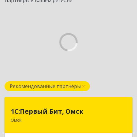
Партнеры в вашем регионе:
Рекомендованные партнеры
1С:Первый Бит, Омск
1С:Первый Бит, Омск
Омск
644099, Омская обл, Омск г, Гагарина ул, дом №
14, оф.208