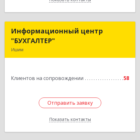
Информационный центр
Информационный центр
"БУХГАЛТЕР"
"БУХГАЛТЕР"
Ишим
627750, Тюменская обл, Ишим г, Советская ул,
дом № 16
Клиентов на сопровождении
58
Подробнее
Отправить заявку
Отправить заявку
Показать контакты
Назад