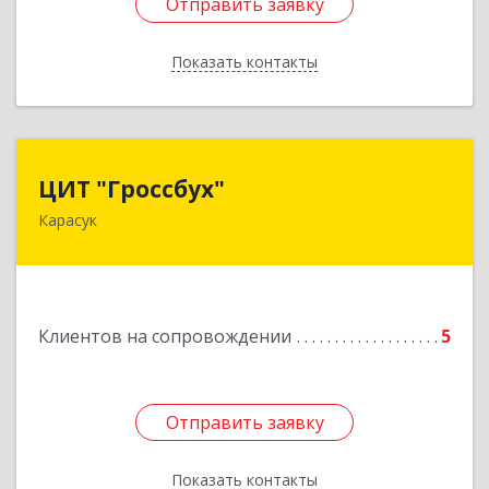
Отправить заявку
Отправить заявку
Показать контакты
Назад
ЦИТ "Гроссбух"
ЦИТ "Гроссбух"
Карасук
632861, Новосибирская обл, Карасукский р-н,
Карасук г, Сорокина ул, дом № 9, оф.3
Подробнее
Клиентов на сопровождении
5
Отправить заявку
Отправить заявку
Показать контакты
Назад