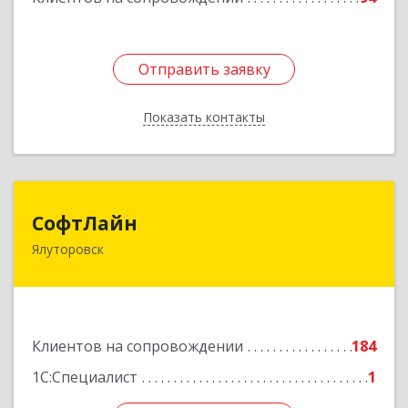
Отправить заявку
Отправить заявку
Показать контакты
Назад
СофтЛайн
СофтЛайн
Ялуторовск
627010, Тюменская обл, Ялуторовский р-н,
Ялуторовск г, Ленина ул, дом № 28
Подробнее
Клиентов на сопровождении
184
1С:Специалист
1