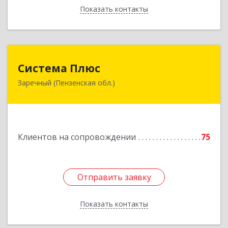
Показать контакты
Назад
Система Плюс
Система Плюс
Заречный (Пензенская обл.)
442960, Пензенская обл, Заречный г,
Комсомольская ул, дом № 1-205
Подробнее
Клиентов на сопровождении
75
Отправить заявку
Отправить заявку
Показать контакты
Назад