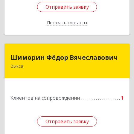
Отправить заявку
Отправить заявку
Показать контакты
Назад
Шиморин Фёдор Вячеславович
Шиморин Фёдор Вячеславович
Выкса
Подробнее
Клиентов на сопровождении
1
Отправить заявку
Отправить заявку