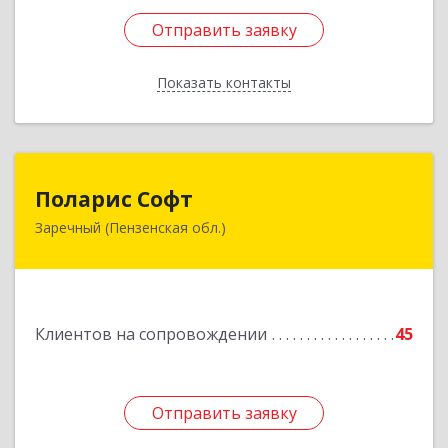
Отправить заявку
Отправить заявку
Показать контакты
Назад
Поларис Софт
Поларис Софт
Заречный (Пензенская обл.)
442960, Пензенская обл, Заречный г,
В.В.Демакова проезд, дом № 5, кв.303
Подробнее
Клиентов на сопровождении
45
Отправить заявку
Отправить заявку