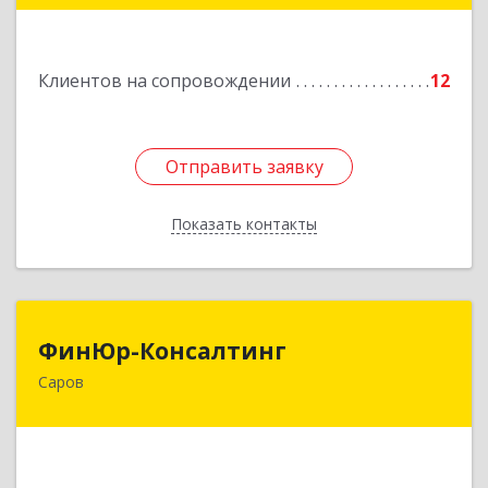
Подробнее
Клиентов на сопровождении
12
Отправить заявку
Отправить заявку
Показать контакты
Назад
ФинЮр-Консалтинг
ФинЮр-Консалтинг
Саров
607190, Нижегородская обл, Саров г,
Куйбышева ул, дом № 11
Подробнее