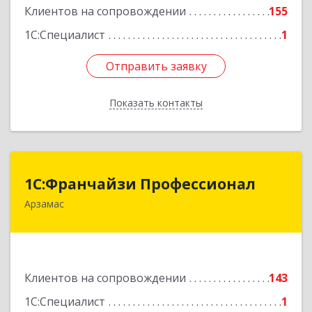
Клиентов на сопровождении
155
1С:Специалист
1
Отправить заявку
Отправить заявку
Показать контакты
Назад
1С:Франчайзи Профессионал
1С:Франчайзи Профессионал
Арзамас
607227, Нижегородская обл, Арзамас г, Кирова
ул, дом № 56, кв.6
Подробнее
Клиентов на сопровождении
143
1С:Специалист
1