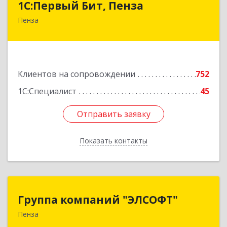
1С:Первый Бит, Пенза
Пенза
440000, Пензенская обл, Пенза г, Московская
ул, дом № 15, пом.1
Подробнее
Клиентов на сопровождении
752
1С:Специалист
45
Отправить заявку
Отправить заявку
Показать контакты
Назад
Группа компаний "ЭЛСОФТ"
Группа компаний "ЭЛСОФТ"
Пенза
440020, Пензенская обл, Пенза г, Суворова ул,