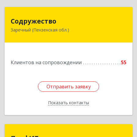
Содружество
Содружество
Заречный (Пензенская обл.)
442962, Пензенская обл, Заречный г,
Промышленная ул, дом № 25
Подробнее
Клиентов на сопровождении
55
Отправить заявку
Отправить заявку
Показать контакты
Назад
ПрофИТ