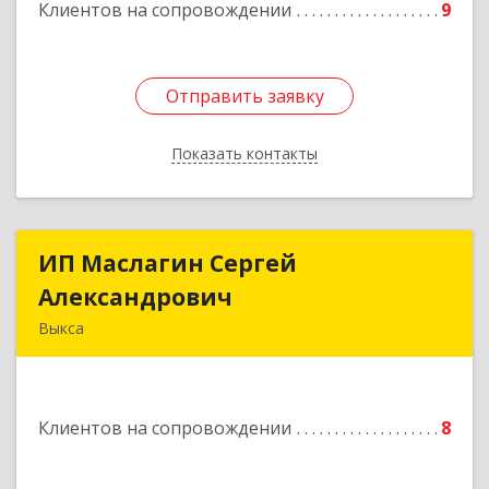
Клиентов на сопровождении
9
Отправить заявку
Отправить заявку
Показать контакты
Назад
ИП Маслагин Сергей
ИП Маслагин Сергей
Александрович
Александрович
Выкса
607060, Нижегородская обл, , Выкса г, Красная
пл., 16/61
Клиентов на сопровождении
8
Подробнее