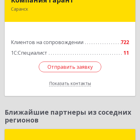
Саранск
430005, Мордовия Респ, Саранск г,
Большевистская ул, дом № 60, этаж 4 оф.7
Подробнее
Клиентов на сопровождении
722
1С:Специалист
11
Отправить заявку
Отправить заявку
Показать контакты
Назад
Ближайшие партнеры из соседних
регионов
1С:Первый Бит, Пенза