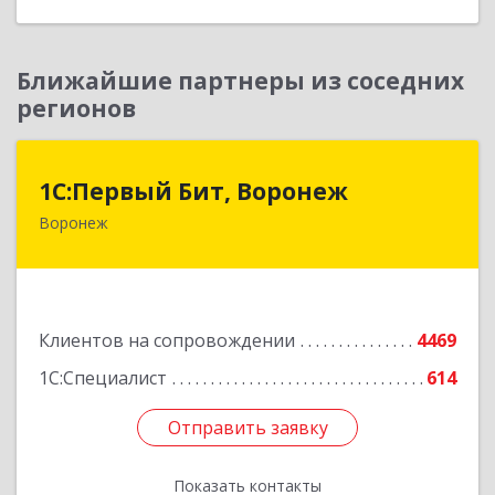
Ближайшие партнеры из соседних
регионов
1С:Первый Бит, Воронеж
1С:Первый Бит, Воронеж
Воронеж
394006, Воронежская обл, Воронеж г, 20-летия
Октября ул, дом № 119, оф.711
Подробнее
Клиентов на сопровождении
4469
1С:Специалист
614
Отправить заявку
Отправить заявку
Показать контакты
Назад