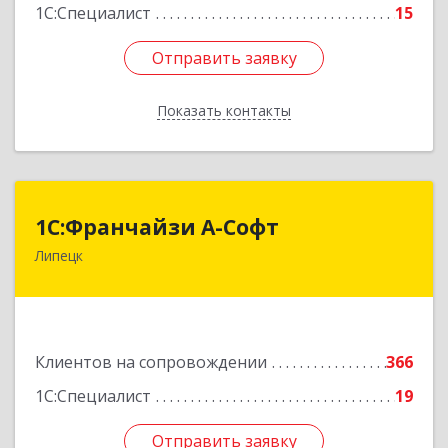
1С:Специалист
15
Отправить заявку
Отправить заявку
Показать контакты
Назад
1С:Франчайзи А-Софт
1С:Франчайзи А-Софт
Липецк
398059, Липецкая обл, Липецк г, Фрунзе ул,
дом № 27
Подробнее
Клиентов на сопровождении
366
1С:Специалист
19
Отправить заявку
Отправить заявку