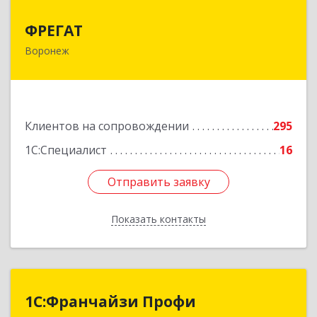
ФРЕГАТ
ФРЕГАТ
Воронеж
394006, Воронежская обл, Воронеж г,
Бахметьева ул, дом № 2Б, пом.I, офис 220
Подробнее
Клиентов на сопровождении
295
1С:Специалист
16
Отправить заявку
Отправить заявку
Показать контакты
Назад
1С:Франчайзи Профи
1С:Франчайзи Профи