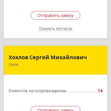
Отправить заявку
Отправить заявку
Показать контакты
Назад
Хохлов Сергей Михайлович
Хохлов Сергей Михайлович
Грязи
399059, Россия, Липецкая обл., г.Грязи,
ул.Рублева, д.31
Подробнее
Клиентов на сопровождении
14
Отправить заявку
Отправить заявку