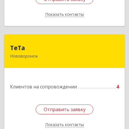
Показать контакты
Назад
ТеТа
ТеТа
Нововоронеж
396 073, Нововоронеж г, а/я, дом № 30
Подробнее
Клиентов на сопровождении
4
Отправить заявку
Отправить заявку
Показать контакты
Назад