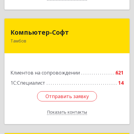
Компьютер-Софт
Компьютер-Софт
Тамбов
392000, Тамбовская обл, Тамбов г, Советская
ул, дом № 191
Подробнее
Клиентов на сопровождении
621
1С:Специалист
14
Отправить заявку
Отправить заявку
Показать контакты
Назад