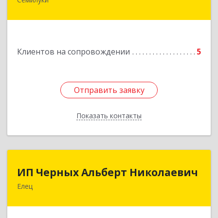
Подробнее
Клиентов на сопровождении
5
Отправить заявку
Отправить заявку
Показать контакты
Назад
ИП Черных Альберт Николаевич
ИП Черных Альберт Николаевич
Елец
399771, Липецкая обл, Елец г, Н.Гусевой ул, 56А
Подробнее