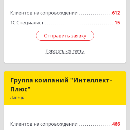
Подробнее
Клиентов на сопровождении
612
1С:Специалист
15
Отправить заявку
Отправить заявку
Показать контакты
Назад
Группа компаний "Интеллект-
Группа компаний "Интеллект-
Плюс"
Плюс"
Липецк
398024, Липецкая обл, Липецк г, Победы пл,
дом № 8, 306
Клиентов на сопровождении
466
Подробнее