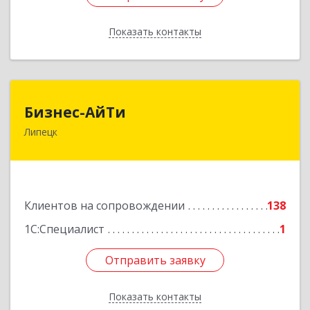
Показать контакты
Назад
Бизнес-АйТи
Бизнес-АйТи
Липецк
398008, Липецкая обл, Липецк г, 50 лет НЛМК
ул, дом № 11, пом.18
Подробнее
Клиентов на сопровождении
138
1С:Специалист
1
Отправить заявку
Отправить заявку
Показать контакты
Назад