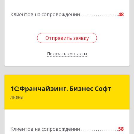
Подробнее
Клиентов на сопровождении
48
Отправить заявку
Отправить заявку
Показать контакты
Назад
1C:Франчайзинг. Бизнес Софт
1C:Франчайзинг. Бизнес Софт
Ливны
303851, Орловская обл, Ливны г, Гайдара ул,
дом № 2, кв.124
Подробнее
Клиентов на сопровождении
58