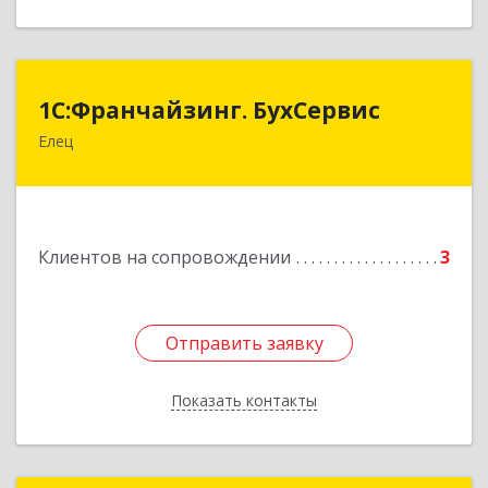
1С:Франчайзинг. БухСервис
1С:Франчайзинг. БухСервис
Елец
399780, Липецкая обл, Елецкий р-н, Елец г,
Новоселов ул, дом № 12
Подробнее
Клиентов на сопровождении
3
Отправить заявку
Отправить заявку
Показать контакты
Назад