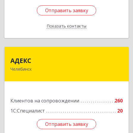
Отправить заявку
Отправить заявку
Показать контакты
Назад
АДЕКС
АДЕКС
Челябинск
454080, Челябинская обл, Челябинск г, Смирных
ул, дом № 15А, пом.51
Подробнее
Клиентов на сопровождении
260
1С:Специалист
20
Отправить заявку
Отправить заявку