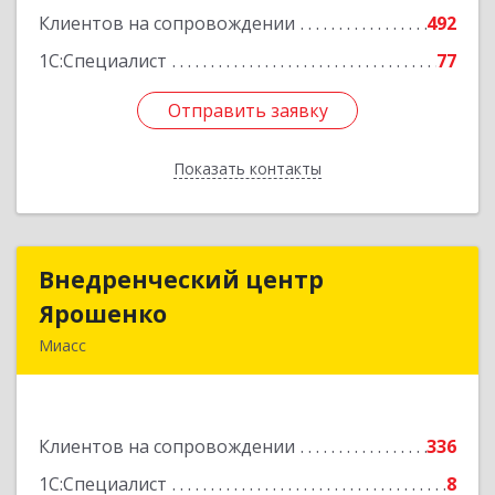
Подробнее
Клиентов на сопровождении
492
1С:Специалист
77
Отправить заявку
Отправить заявку
Показать контакты
Назад
Внедренческий центр
Внедренческий центр
Ярошенко
Ярошенко
Миасс
456300, Челябинская обл, Миасс г, Романенко
ул, дом № 97
Клиентов на сопровождении
336
Подробнее
1С:Специалист
8