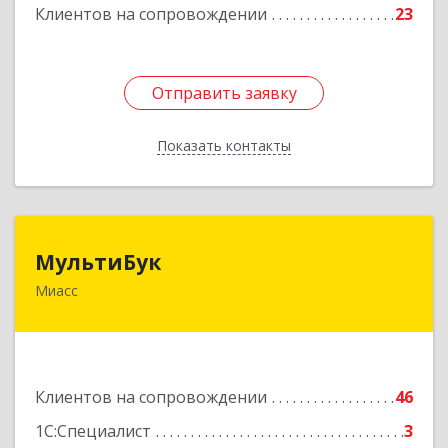
Клиентов на сопровождении
23
Отправить заявку
Отправить заявку
Показать контакты
Назад
МультиБук
МультиБук
Миасс
456318, Челябинская обл, Миасс г, Жуковского
ул, дом № 8, кв.61
Подробнее
Клиентов на сопровождении
46
1С:Специалист
3