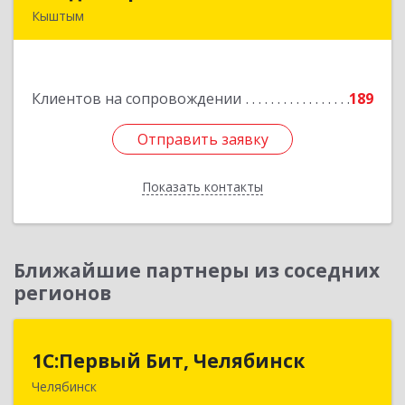
Кыштым
456870, Челябинская обл, Кыштым г,
Красноармейская ул, дом № 25
Клиентов на сопровождении
189
Подробнее
Отправить заявку
Отправить заявку
Показать контакты
Назад
Ближайшие партнеры из соседних
регионов
1С:Первый Бит, Челябинск
1С:Первый Бит, Челябинск
Челябинск
454084, Челябинская обл, Челябинск г,