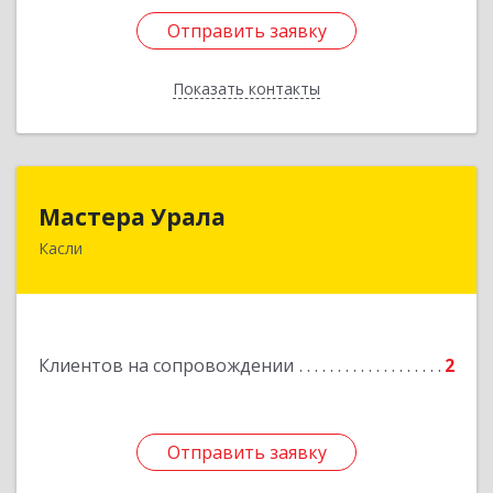
Отправить заявку
Отправить заявку
Показать контакты
Назад
Мастера Урала
Мастера Урала
Касли
456830, Челябинская обл., г. Касли, ул. Карла
Либкнехта, д. 112а
Подробнее
Клиентов на сопровождении
2
Отправить заявку
Отправить заявку