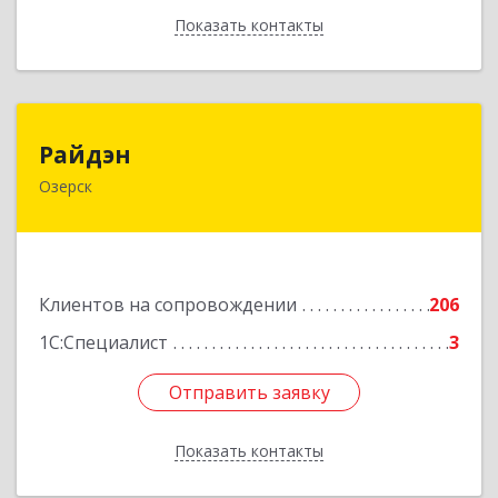
Показать контакты
Назад
Райдэн
Райдэн
Озерск
456783, Челябинская обл, Озерск г, Ленина пр-
кт, дом № 90
Подробнее
Клиентов на сопровождении
206
1С:Специалист
3
Отправить заявку
Отправить заявку
Показать контакты
Назад