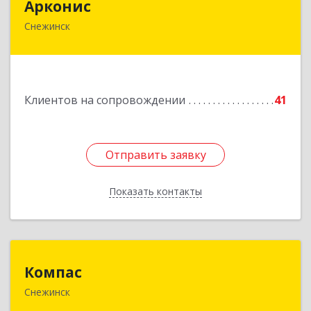
Арконис
Снежинск
456773, Челябинская обл, Снежинск г,
Захаренкова ул, дом № 1
Подробнее
Клиентов на сопровождении
41
Отправить заявку
Отправить заявку
Показать контакты
Назад
Компас
Компас
Снежинск
456776, Челябинская обл, Снежинск г,