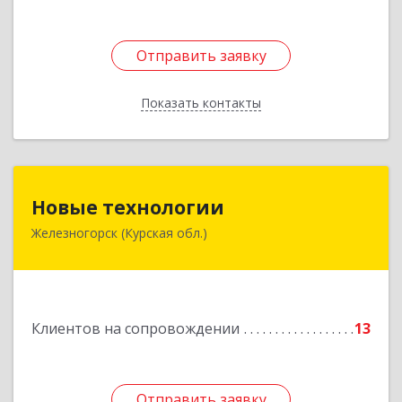
Отправить заявку
Отправить заявку
Показать контакты
Назад
Новые технологии
Новые технологии
Железногорск (Курская обл.)
307170, Курская обл, Железногорский р-н,
Железногорск г, Автолюбителей пер, дом № 5,
офис 7
Подробнее
Клиентов на сопровождении
13
Отправить заявку
Отправить заявку