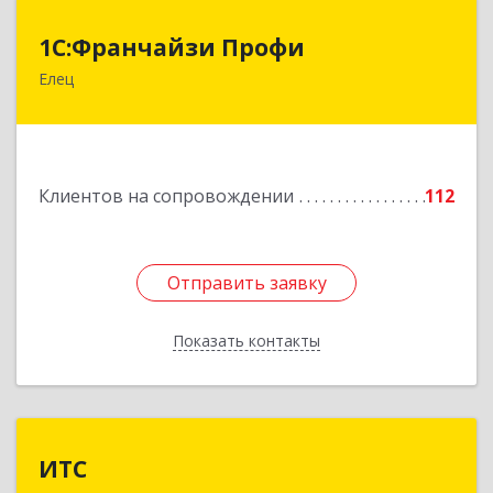
1С:Франчайзи Профи
1С:Франчайзи Профи
Елец
399784, Липецкая обл, Елец г, Гагарина ул,
Здание № 3а
Подробнее
Клиентов на сопровождении
112
Отправить заявку
Отправить заявку
Показать контакты
Назад
ИТС
ИТС