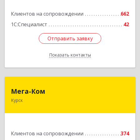
Подробнее
Клиентов на сопровождении
662
1С:Специалист
42
Отправить заявку
Отправить заявку
Показать контакты
Назад
Мега-Ком
Мега-Ком
Курск
305001, Курская обл, Курск г, Красной Армии ул,
дом № 23 А
Подробнее
Клиентов на сопровождении
374