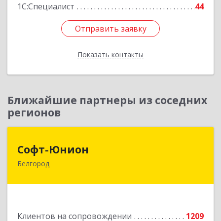
1С:Специалист
44
Отправить заявку
Отправить заявку
Показать контакты
Назад
Ближайшие партнеры из соседних
регионов
Софт-Юнион
Софт-Юнион
Белгород
308014, Белгородская обл, Белгород г, Садовая
ул, дом № 3а, оф.4/1
Подробнее
Клиентов на сопровождении
1209