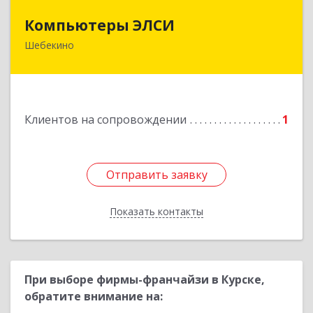
Компьютеры ЭЛСИ
Компьютеры ЭЛСИ
Шебекино
309290, Белгородская обл, Шебекино,
ул.Ленина , д.12
Подробнее
Клиентов на сопровождении
1
Отправить заявку
Отправить заявку
Показать контакты
Назад
При выборе фирмы-франчайзи в Курске,
обратите внимание на: