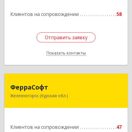
Подробнее
Клиентов на сопровождении
58
Отправить заявку
Отправить заявку
Показать контакты
Назад
ФерраСофт
ФерраСофт
Железногорск (Курская обл.)
307179, Курская обл, Железногорск г, Ленина ул,
дом № 92, корпус 1, оф.2-34
Подробнее
Клиентов на сопровождении
47