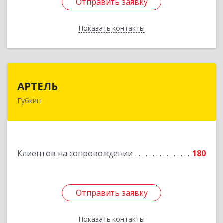
Отправить заявку
Отправить заявку
Показать контакты
Назад
АРТЕЛЬ
АРТЕЛЬ
Губкин
309181, Белгородская обл, Губкинский р-н,
Губкин г, Мира ул, дом № 20, оф.506
Подробнее
Клиентов на сопровождении
180
Отправить заявку
Отправить заявку
Показать контакты
Назад