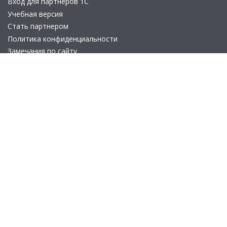
Вход для партнеров 1С
Учебная версия
Стать партнером
Политика конфиденциальности
Замечания по сайту
Другие сайты
Телефон:
+7 (495) 737-92-57
Email:
site_v8@1c.ru
Отдел продаж:
г. Москва
,
улица Селезнёвская, дом 21
© 2026 АО «Группа 1С» (правопреемник «1С»). Все права на сайт
защищены
© 2011- 2026 ООО «1С-Софт» (
о компании
).
Исключительное право на технологическую платформу
«1С:Предприятие 8» и типовые конфигурации программных