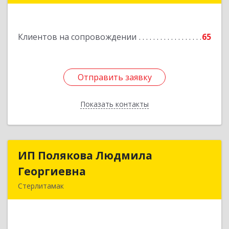
Подробнее
Клиентов на сопровождении
65
Отправить заявку
Отправить заявку
Показать контакты
Назад
ИП Полякова Людмила
ИП Полякова Людмила
Георгиевна
Георгиевна
Стерлитамак
453120, Башкортостан Респ, Стерлитамак г,
Имая Насыри ул, дом № 1, кв.74