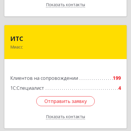
Показать контакты
Назад
ИТС
ИТС
Миасс
456300, Челябинская обл, Миасс г, Романенко
ул, дом № 50б
Подробнее
Клиентов на сопровождении
199
1С:Специалист
4
Отправить заявку
Отправить заявку
Показать контакты
Назад