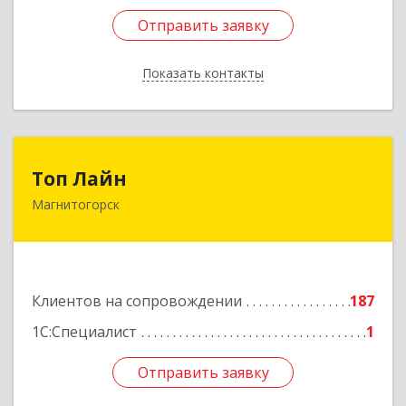
Отправить заявку
Отправить заявку
Показать контакты
Назад
Топ Лайн
Топ Лайн
Магнитогорск
454000, Челябинская обл, Магнитогорск г,
Галиуллина ул, дом № 11, А, кв.1
Подробнее
Клиентов на сопровождении
187
1С:Специалист
1
Отправить заявку
Отправить заявку