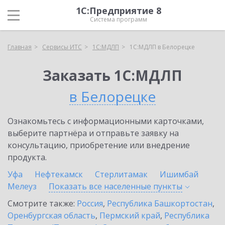
1С:Предприятие 8
Система программ
Главная
Сервисы ИТС
1С:МДЛП
1С:МДЛП в Белорецке
Заказать 1С:МДЛП
в Белорецке
Ознакомьтесь с информационными карточками,
выберите партнёра и отправьте заявку на
консультацию, приобретение или внедрение
продукта.
Уфа
Нефтекамск
Стерлитамак
Ишимбай
Мелеуз
Показать все населенные
пункты
Смотрите также:
Россия
,
Республика Башкортостан
,
Оренбургская область
,
Пермский край
,
Республика