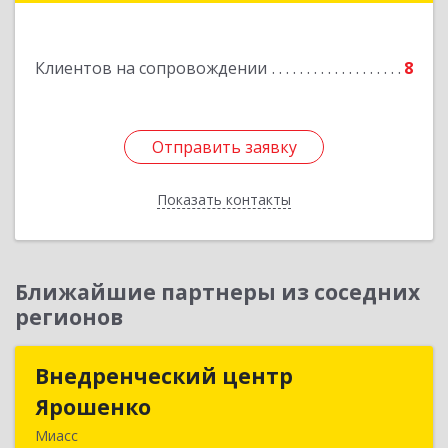
Подробнее
Клиентов на сопровождении
8
Отправить заявку
Отправить заявку
Показать контакты
Назад
Ближайшие партнеры из соседних
регионов
Внедренческий центр
Внедренческий центр
Ярошенко
Ярошенко
Миасс