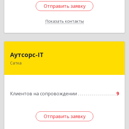
Отправить заявку
Отправить заявку
Показать контакты
Назад
Аутсорс-IT
Аутсорс-IT
Сатка
456910, Челябинская обл, Сатка г, Солнечная ул,
дом № 1, кв.9
Подробнее
Клиентов на сопровождении
9
Отправить заявку
Отправить заявку