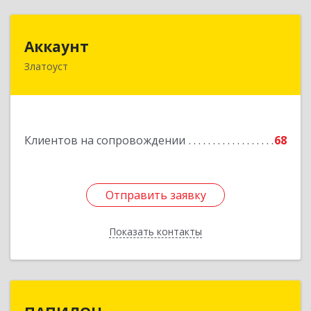
Аккаунт
Аккаунт
Златоуст
456200, Челябинская обл, Златоуст г, 40-летия
Победы ул, дом № 54, кв.8
Подробнее
Клиентов на сопровождении
68
Отправить заявку
Отправить заявку
Показать контакты
Назад
ПАПИЛОН