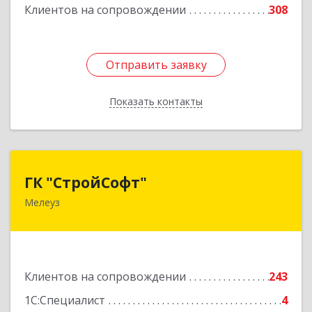
Подробнее
Клиентов на сопровождении
308
Отправить заявку
Отправить заявку
Показать контакты
Назад
ГК "СтройСофт"
ГК "СтройСофт"
Мелеуз
453852, Башкортостан Респ, Мелеуз г, Ленина
ул, дом № 160а, кв.4
Подробнее
Клиентов на сопровождении
243
1С:Специалист
4