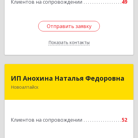
Клиентов на сопровождении
49
Подробнее
Отправить заявку
Отправить заявку
Показать контакты
Назад
ИП Анохина Наталья Федоровна
ИП Анохина Наталья Федоровна
Новоалтайск
658041, Алтайский край, Новоалтайск г,
Белоярская ул, дом № 132
Подробнее
Клиентов на сопровождении
52