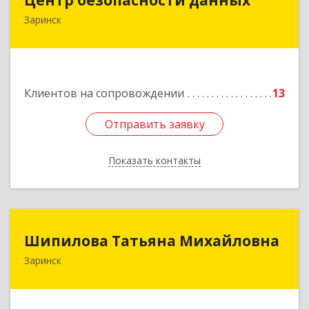
Заринск
659100, Алтайский край, Заринск г, Таратынова
ул, дом № 11, кв.9
Подробнее
Клиентов на сопровождении
13
Отправить заявку
Отправить заявку
Показать контакты
Назад
Шипилова Татьяна Михайловна
Шипилова Татьяна Михайловна
Заринск
Подробнее