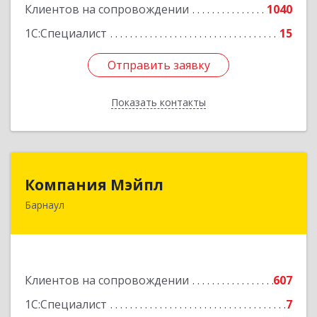
Клиентов на сопровождении
1040
1С:Специалист
15
Отправить заявку
Отправить заявку
Показать контакты
Назад
Компания Мэйпл
Компания Мэйпл
Барнаул
656038, Алтайский край, Барнаул г,
Комсомольский пр-кт, дом № 112
Подробнее
Клиентов на сопровождении
607
1С:Специалист
7