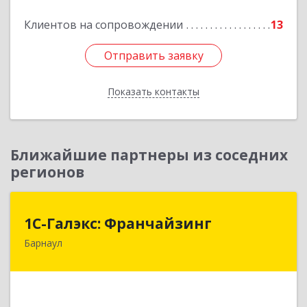
Клиентов на сопровождении
13
Отправить заявку
Отправить заявку
Показать контакты
Назад
Ближайшие партнеры из соседних
регионов
1С-Галэкс: Франчайзинг
1С-Галэкс: Франчайзинг
Барнаул
656015, Алтайский край, Барнаул г, Деповская
ул, дом № 7, каб.А-105
Подробнее