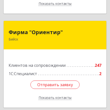
Показать контакты
Назад
Фирма "Ориентир"
Фирма "Ориентир"
Бийск
659300, Алтайский край, Бийск г, Сергея Кирова
пр-кт, дом № 3
Подробнее
Клиентов на сопровождении
247
1С:Специалист
2
Отправить заявку
Отправить заявку
Показать контакты
Назад