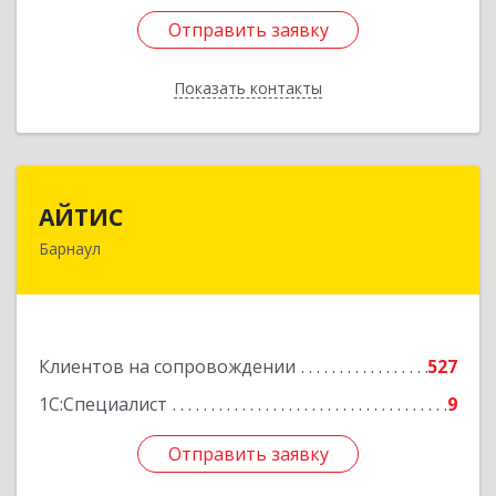
Отправить заявку
Отправить заявку
Показать контакты
Назад
АЙТИС
АЙТИС
Барнаул
656067, Алтайский край, Барнаул г, Взлетная ул,
дом № 65
Подробнее
Клиентов на сопровождении
527
1С:Специалист
9
Отправить заявку
Отправить заявку