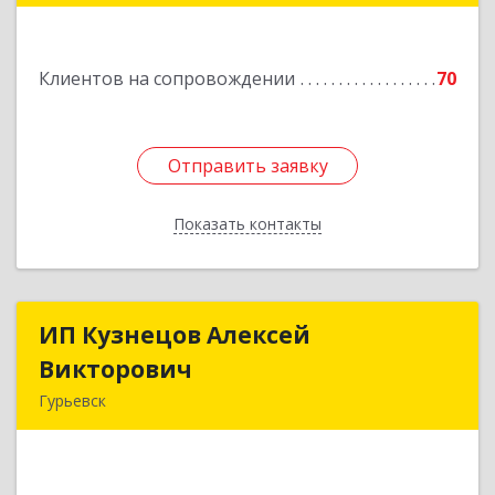
Подробнее
Клиентов на сопровождении
70
Отправить заявку
Отправить заявку
Показать контакты
Назад
ИП Кузнецов Алексей
ИП Кузнецов Алексей
Викторович
Викторович
Гурьевск
652780, Кемеровская обл, Гурьевский р-н,
Гурьевск г, Суворова ул, дом № 32