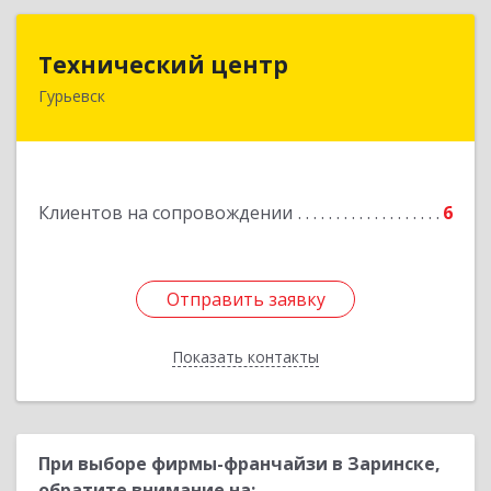
Технический центр
Технический центр
Гурьевск
652780, Кемеровская область - Кузбасс,
Гурьевский р-н, Гурьевск г, Кирова ул, дом № 6
Подробнее
Клиентов на сопровождении
6
Отправить заявку
Отправить заявку
Показать контакты
Назад
При выборе фирмы-франчайзи в Заринске,
обратите внимание на: