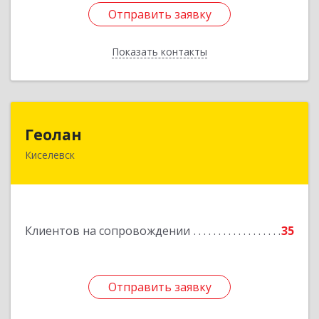
Отправить заявку
Отправить заявку
Показать контакты
Назад
Геолан
Геолан
Киселевск
652700, Кемеровская обл, Киселевск г,
Транспортная ул, дом № 54
Подробнее
Клиентов на сопровождении
35
Отправить заявку
Отправить заявку