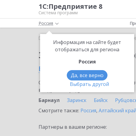
1С:Предприятие 8
Система программ
Россия
Пр
Главная
Сервисы ИТС
1С:Маркировка
1С:Ма
Информация на сайте будет
отображаться для региона
Заказать 1С:Маркиро
Россия
в Барнауле
Да, все верно
Ознакомьтесь с информационными карт
Выбрать другой
внедрение продукта.
Барнаул
Заринск
Бийск
Рубцовс
Смотрите также:
Россия
,
Алтайский кра
Партнеры в вашем регионе: