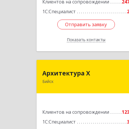
Клиентов на сопровождении
24
1С:Специалист
Отправить заявку
Отправить заявку
Показать контакты
Назад
Архитектура 
Архитектура Х
Бийск
659300, Алтайский край, Бийск г
Турусова ул, дом № 
Подробне
Клиентов на сопровождении
12
1С:Специалист