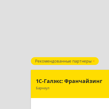
Рекомендованные партнеры
1С-Галэкс: Франчайзин
1С-Галэкс: Франчайзинг
Барнаул
656015, Алтайский край, Барнаул г
Деповская ул, дом № 7, каб.А-10
Подробне