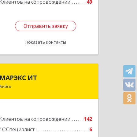
Клиентов на сопровождении
49
Подробнее
Отправить заявку
Отправить заявку
Показать контакты
Назад
МАРЭКС ИТ
МАРЭКС ИТ
Бийск
Алтайский край, Бийск г, Разина, дом
№ 94
Подробнее
Клиентов на сопровождении
142
1С:Специалист
6