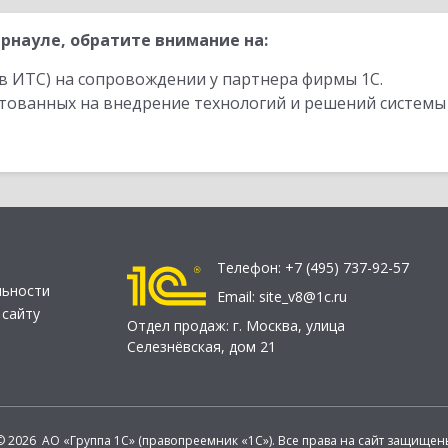
рнауле, обратите внимание на:
в ИТС) на сопровождении у партнера фирмы 1С.
стованных на внедрение технологий и решений системы
Телефон:
+7 (495) 737-92-57
льности
Email:
site_v8@1c.ru
 сайту
Отдел продаж:
г. Москва
,
улица
Селезнёвская, дом 21
© 2026 АО «Группа 1С» (правопреемник «1С»). Все права на сайт защищен