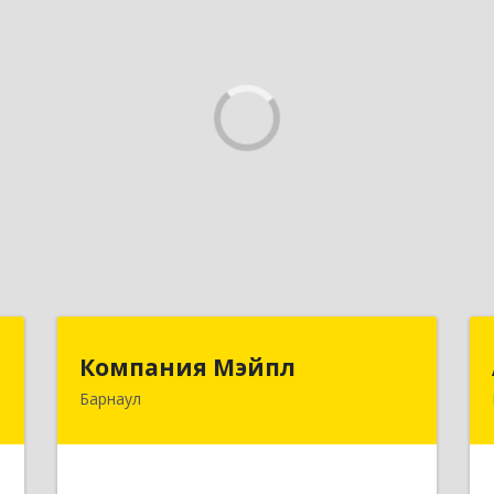
г
Компания Мэйпл
Компания Мэйпл
Барнаул
,
656038, Алтайский край, Барнаул г,
5
Комсомольский пр-кт, дом № 112
е
Подробнее