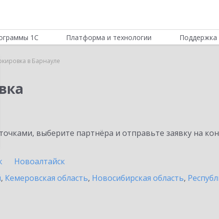
ограммы 1С
Платформа и технологии
Поддержка 
ркировка в Барнауле
вка
очками, выберите партнёра и отправьте заявку на ко
к
Новоалтайск
й
,
Кемеровская область
,
Новосибирская область
,
Республ