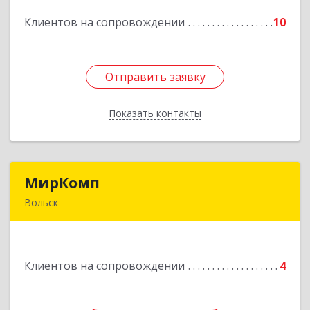
Клиентов на сопровождении
10
Подробнее
Отправить заявку
Отправить заявку
Показать контакты
Назад
МирКомп
МирКомп
Вольск
412900, Саратовская обл, Вольск г,
Володарского ул, дом № 86
Клиентов на сопровождении
4
Подробнее