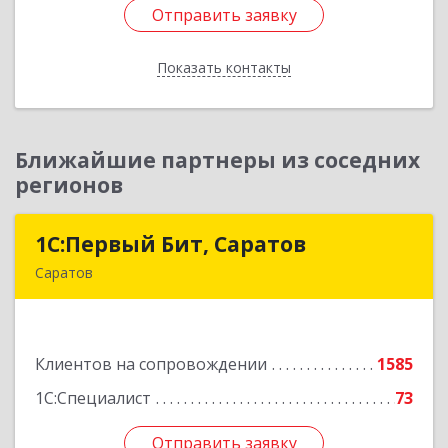
Отправить заявку
Отправить заявку
Показать контакты
Назад
Ближайшие партнеры из соседних
регионов
1С:Первый Бит, Саратов
1С:Первый Бит, Саратов
Саратов
410005, Саратовская обл, Саратов г,
Астраханская ул, дом № 87, корпус 50
Клиентов на сопровождении
1585
Подробнее
1С:Специалист
73
Отправить заявку
Отправить заявку