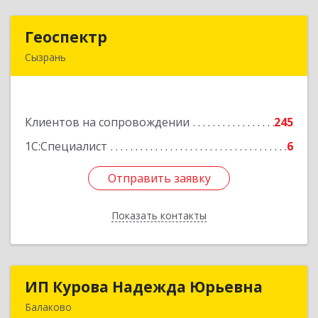
Геоспектр
Геоспектр
Сызрань
446001, Самарская обл, Сызрань г, Кирова ул,
дом № 46
Клиентов на сопровождении
245
Подробнее
1С:Специалист
6
Отправить заявку
Отправить заявку
Показать контакты
Назад
ИП Курова Надежда Юрьевна
ИП Курова Надежда Юрьевна
Балаково