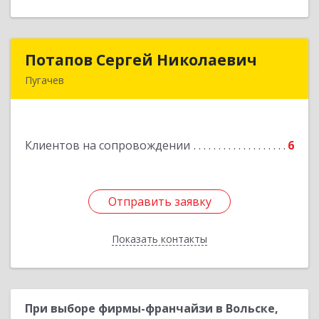
Потапов Сергей Николаевич
Потапов Сергей Николаевич
Пугачев
413 720, Пугачев, ул.Топорковская,д.153
Подробнее
Клиентов на сопровождении
6
Отправить заявку
Отправить заявку
Показать контакты
Назад
При выборе фирмы-франчайзи в Вольске,