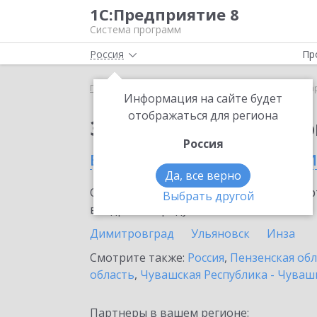
1С:Предприятие 8
Система программ
Россия
Пр
Главная
Сервисы ИТС
1С:Маркировка
1С:Ма
Информация на сайте будет
отображаться для региона
Заказать 1С:Маркиро
Россия
в Ульяновской области
Да, все верно
Ознакомьтесь с информационными карт
Выбрать другой
внедрение продукта.
Димитровград
Ульяновск
Инза
Смотрите также:
Россия
,
Пензенская обл
область
,
Чувашская Республика - Чуваш
Партнеры в вашем регионе: