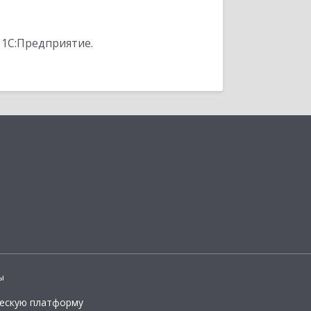
 1С:Предприятие.
ы
ческую платформу