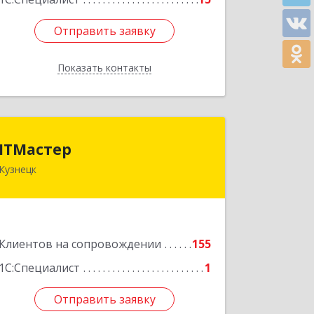
Отправить заявку
Отправить заявку
Показать контакты
Назад
ITМастер
ITМастер
Кузнецк
442537, Пензенская обл, Кузнецк г,
Белинского ул, дом № 82, ДЦ"Сфера",
оф.15
Подробнее
Клиентов на сопровождении
155
1С:Специалист
1
Отправить заявку
Отправить заявку