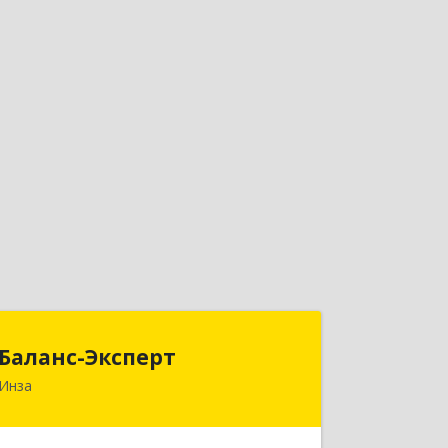
Баланс-Эксперт
Баланс-Эксперт
Инза
433030, Ульяновская обл, Инзенский
р-н, Инза г, Красных Бойцов ул, дом
№ 18, кв.4