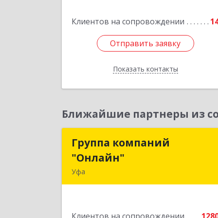
Островского ул, дом № 9, оф.
Клиентов на сопровождении
1
Подробне
Отправить заявку
Отправить заявку
Показать контакты
Назад
Ближайшие партнеры из со
Группа компаний
Группа компани
"Онлайн"
"Онлайн
Уфа
450006, Башкортостан Респ, г.о. горо
Уфа, Уфа г, Цюрупы ул, дом № 130
этаж 
Клиентов на сопровождении
128