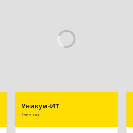
а
Уникум-ИТ
Уникум-ИТ
а
Туймазы
452757, Башкортостан Респ,
Туймазинский р-н, Туймазы г,
,
Заводской пер, дом № 2, корпус Б
,