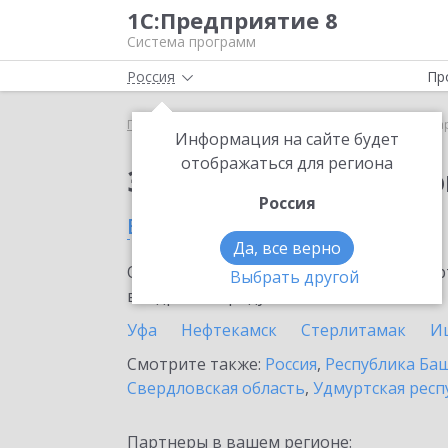
1С:Предприятие 8
Система программ
Россия
Пр
Главная
Сервисы ИТС
1С:Маркировка
1С:Ма
Информация на сайте будет
отображаться для региона
Заказать 1С:Маркиро
Россия
в Туймазах
Да, все верно
Ознакомьтесь с информационными карт
Выбрать другой
внедрение продукта.
Уфа
Нефтекамск
Стерлитамак
И
Смотрите также:
Россия
,
Республика Ба
Свердловская область
,
Удмуртская респ
Партнеры в вашем регионе: