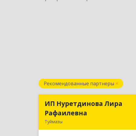
Рекомендованные партнеры
ИП Нуретдинова Лира
ИП Нуретдинова Лир
Рафаилевна
Рафаилевн
Туймазы
452755, Башкортостан Респ
Туймазинский р-н, Туймазы г