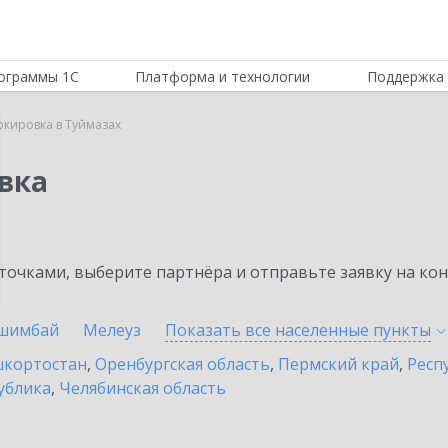
ограммы 1С
Платформа и технологии
Поддержка 
ркировка в Туймазах
вка
очками, выберите партнёра и отправьте заявку на ко
шимбай
Мелеуз
Показать все населенные
пункты
шкортостан
,
Оренбургская область
,
Пермский край
,
Респ
ублика
,
Челябинская область