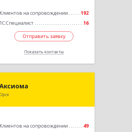
Подробнее
Клиентов на сопровождении
192
1С:Специалист
16
Отправить заявку
Отправить заявку
Показать контакты
Назад
Аксиома
Аксиома
Орск
462431, Оренбургская обл, Орск г,
Ленина пр-кт, дом № 84, кв.28
Подробнее
Клиентов на сопровождении
49