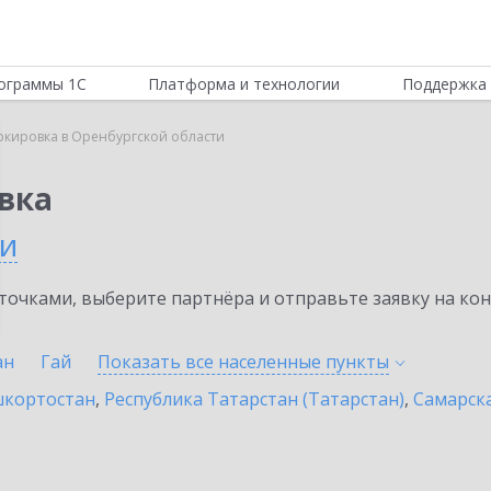
ограммы 1С
Платформа и технологии
Поддержка 
ркировка в Оренбургской области
вка
ти
очками, выберите партнёра и отправьте заявку на ко
ан
Гай
Показать все населенные
пункты
шкортостан
,
Республика Татарстан (Татарстан)
,
Самарска