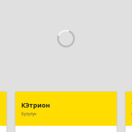
г
КЭтрион
КЭтрион
Бузулук
,
461040, Оренбургская обл, Бузулук г,
4
Пушкина ул, дом № 3Б