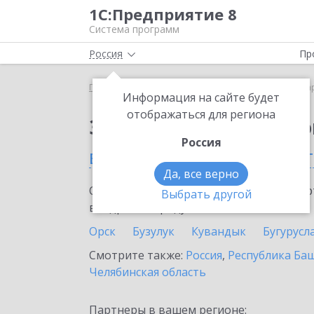
1С:Предприятие 8
Система программ
Россия
Пр
Главная
Сервисы ИТС
1С:Маркировка
1С:Ма
Информация на сайте будет
отображаться для региона
Заказать 1С:Маркиро
Россия
в Оренбургской облас
Да, все верно
Ознакомьтесь с информационными карт
Выбрать другой
внедрение продукта.
Орск
Бузулук
Кувандык
Бугурусл
Смотрите также:
Россия
,
Республика Ба
Челябинская область
Партнеры в вашем регионе: