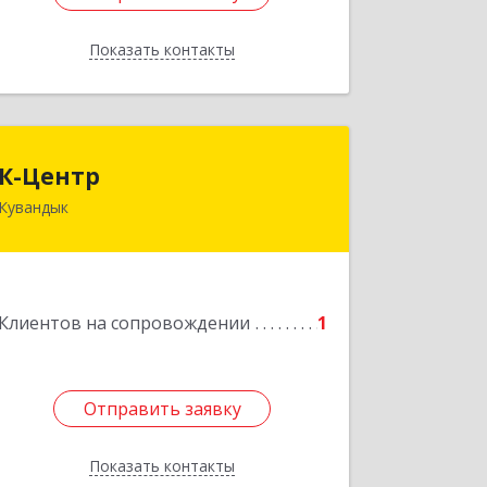
Показать контакты
Назад
К-Центр
К-Центр
Кувандык
462243, Оренбургская обл,
Кувандыкский р-н, Кувандык г,
Ленина ул, дом № 20
Подробнее
Клиентов на сопровождении
1
Отправить заявку
Отправить заявку
Показать контакты
Назад