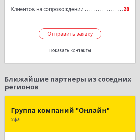
Клиентов на сопровождении
28
Отправить заявку
Отправить заявку
Показать контакты
Назад
Ближайшие партнеры из соседних
регионов
Группа компаний "Онлайн"
Группа компаний "Онлайн"
Уфа
450006, Башкортостан Респ, г.о. город Уфа, Уфа
г, Цюрупы ул, дом № 130, этаж 1