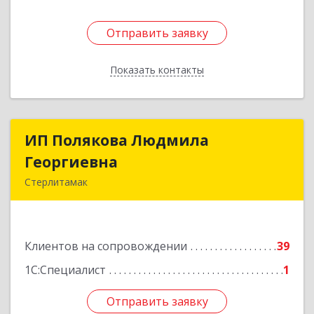
Отправить заявку
Отправить заявку
Показать контакты
Назад
ИП Полякова Людмила
ИП Полякова Людмила
Георгиевна
Георгиевна
Стерлитамак
453120, Башкортостан Респ, Стерлитамак г,
Имая Насыри ул, дом № 1, кв.74
Клиентов на сопровождении
39
Подробнее
1С:Специалист
1
Отправить заявку
Отправить заявку