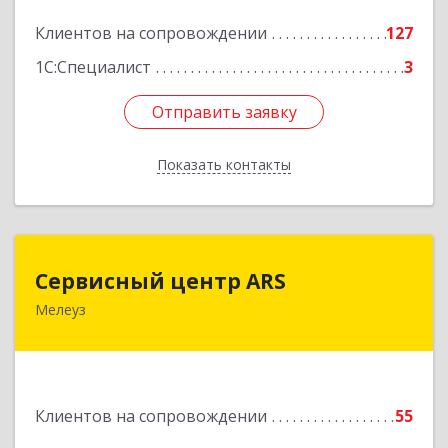
Подробнее
Клиентов на сопровождении
127
1С:Специалист
3
Отправить заявку
Отправить заявку
Показать контакты
Назад
Сервисный центр ARS
Сервисный центр ARS
Мелеуз
Подробнее
Клиентов на сопровождении
55