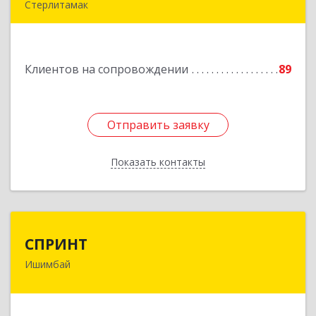
Стерлитамак
Подробнее
Клиентов на сопровождении
89
Отправить заявку
Отправить заявку
Показать контакты
Назад
СПРИНТ
СПРИНТ
Ишимбай
453201, Башкортостан Респ, Ишимбайский р-н,
Ишимбай г, Якупа Кулмыя ул, дом № 25