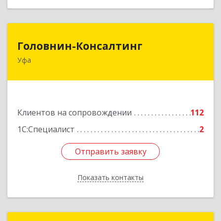
Головнин-Консалтинг
Головнин-Консалтинг
Уфа
450006, Башкортостан Респ, Уфа г, Ленина ул,
дом № 148, оф.204
Подробнее
Клиентов на сопровождении
112
1С:Специалист
2
Отправить заявку
Отправить заявку
Показать контакты
Назад