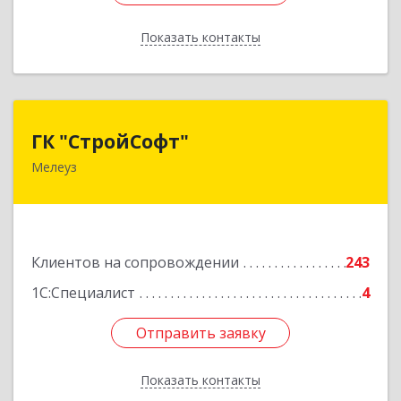
Показать контакты
Назад
ГК "СтройСофт"
ГК "СтройСофт"
Мелеуз
453852, Башкортостан Респ, Мелеуз г, Ленина
ул, дом № 160а, кв.4
Подробнее
Клиентов на сопровождении
243
1С:Специалист
4
Отправить заявку
Отправить заявку
Показать контакты
Назад