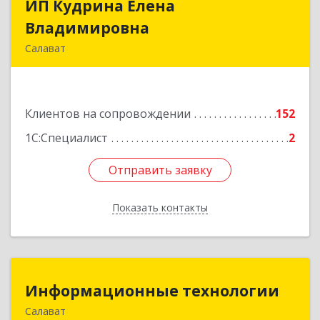
ИП Кудрина Елена
ИП Кудрина Елена
Владимировна
Владимировна
Салават
453265, Башкортостан Респ, Салават г,
Бекетова ул, дом № 10, кв.87
Клиентов на сопровождении
152
Подробнее
1С:Специалист
2
Отправить заявку
Отправить заявку
Показать контакты
Назад
Информационные технологии
Информационные технологии
Салават
453259, Башкортостан Респ, Салават г,