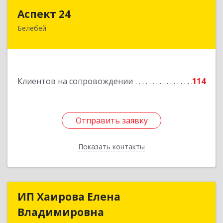
Аспект 24
Аспект 24
Белебей
452000, Башкортостан Респ, Белебей г, им
В.И.Ленина ул, дом № 23/1
Подробнее
Клиентов на сопровождении
114
Отправить заявку
Отправить заявку
Показать контакты
Назад
ИП Хаирова Елена
ИП Хаирова Елена
Владимировна
Владимировна