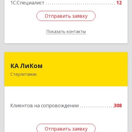
1С:Специалист
12
Отправить заявку
Отправить заявку
Показать контакты
Назад
КА ЛиКом
КА ЛиКом
Стерлитамак
453115, Башкортостан Респ, г.о. город
Стерлитамак, Стерлитамак г, Республиканская
ул, дом № 9в
Подробнее
Клиентов на сопровождении
308
Отправить заявку
Отправить заявку