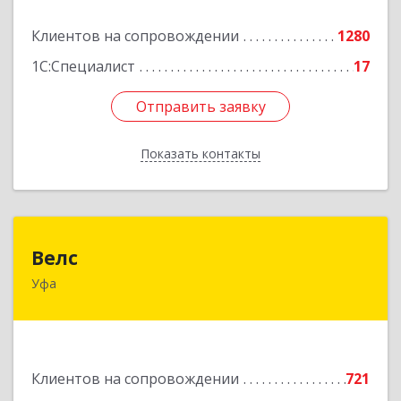
Подробнее
Клиентов на сопровождении
1280
1С:Специалист
17
Отправить заявку
Отправить заявку
Показать контакты
Назад
Велс
Велс
Уфа
450071, Башкортостан Респ, Уфа г, 50 лет СССР
ул, дом № 48/1, этаж 5
Подробнее
Клиентов на сопровождении
721