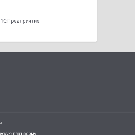
 1С:Предприятие.
ы
ческую платформу