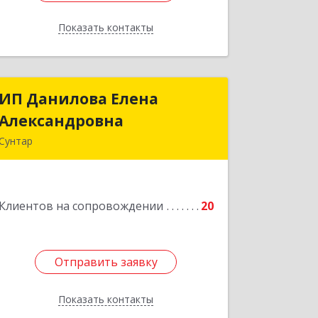
Показать контакты
Назад
ИП Данилова Елена
ИП Данилова Елена
Александровна
Александровна
Сунтар
Подробнее
Клиентов на сопровождении
20
Отправить заявку
Отправить заявку
Показать контакты
Назад