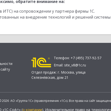
ксимо, обратите внимание на:
в ИТС) на сопровождении у партнера фирмы 1С.
стованных на внедрение технологий и решений системы
Телефон:
+7 (495) 737-92-57
льности
Email:
site_v8@1c.ru
 сайту
Отдел продаж:
г. Москва
,
улица
Селезнёвская, дом 21
© 2026 АО «Группа 1С» (правопреемник «1С»). Все права на сайт защищен
О «1С-Софт» (
о компании
). Исключительное право на технологи