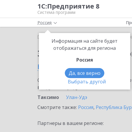
1С:Предприятие 8
Система программ
Россия
Пр
Главная
Сервисы ИТС
1С:Маркировка
1С:Ма
Информация на сайте будет
отображаться для региона
Заказать 1С:Маркиро
Россия
в Таксимо
Да, все верно
Ознакомьтесь с информационными карт
Выбрать другой
внедрение продукта.
Таксимо
Улан-Удэ
Смотрите также:
Россия
,
Республика Бур
Партнеры в вашем регионе: