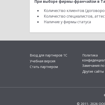
При выборе фирмы-франчайзи в Та
Количество клиентов (договоро
Количество специалистов, атте
Наличие у фирмы статуса
Вход для партнеров 1С
Политика
конфиденциа
Учебная версия
Замечания по
Стать партнером
Другие сайты
© 2011- 2026 ОО