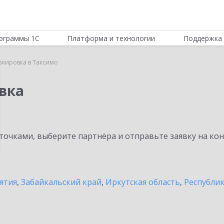
ограммы 1С
Платформа и технологии
Поддержка 
ркировка в Таксимо
вка
очками, выберите партнёра и отправьте заявку на ко
ятия
,
Забайкальский край
,
Иркутская область
,
Республи