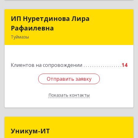
ИП Нуретдинова Лира
ИП Нуретдинова Лира
Рафаилевна
Рафаилевна
Туймазы
452755, Башкортостан Респ, Туймазинский р-н,
Туймазы г, Островского ул, дом № 9, оф.6
Клиентов на сопровождении
14
Подробнее
Отправить заявку
Отправить заявку
Показать контакты
Назад
Уникум-ИТ
Уникум-ИТ