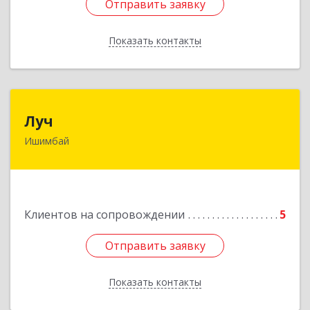
Отправить заявку
Отправить заявку
Показать контакты
Назад
Луч
Луч
Ишимбай
453215, Башкортостан Респ, Ишимбайский р-н,
Ишимбай г, Ленина пр-кт, дом № 29, кв.29
Подробнее
Клиентов на сопровождении
5
Отправить заявку
Отправить заявку
Показать контакты
Назад