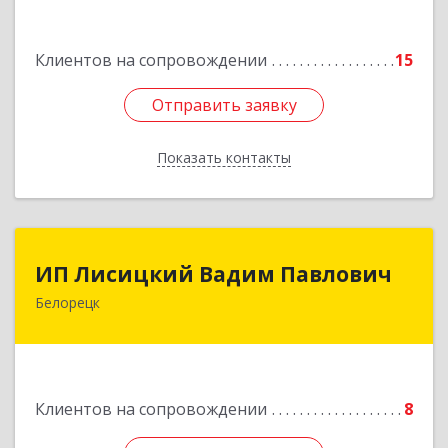
Подробнее
Клиентов на сопровождении
15
Отправить заявку
Отправить заявку
Показать контакты
Назад
ИП Лисицкий Вадим Павлович
ИП Лисицкий Вадим Павлович
Белорецк
453501, Башкортостан Респ, Белорецк г,
Кооперативная ул, дом № 4, корпус А, кв.32
Подробнее
Клиентов на сопровождении
8