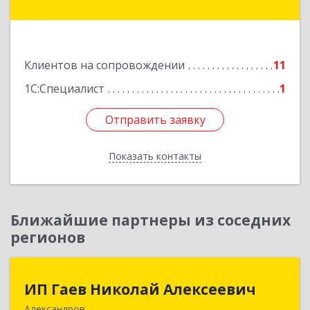
Залесский г, Менделеева ул, дом № 18, кв.7
Подробнее
Клиентов на сопровождении
11
1С:Специалист
1
Отправить заявку
Отправить заявку
Показать контакты
Назад
Ближайшие партнеры из соседних
регионов
ИП Гаев Николай Алексеевич
ИП Гаев Николай Алексеевич
Александров