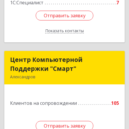
1С:Специалист
7
Отправить заявку
Отправить заявку
Показать контакты
Назад
Центр Компьютерной
Центр Компьютерной
Поддержки "Смарт"
Поддержки "Смарт"
Александров
601650, Владимирская обл, Александровский р-
н, Александров г, Институтская ул, дом № 1,
ком.74
Клиентов на сопровождении
105
Подробнее
Отправить заявку
Отправить заявку