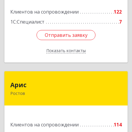
Подробнее
Клиентов на сопровождении
122
1С:Специалист
7
Отправить заявку
Отправить заявку
Показать контакты
Назад
Арис
Арис
Ростов
152150, Ярославская обл, Ростовский р-н,
Ростов г, Пионерский проезд, дом № 3
Подробнее
Клиентов на сопровождении
114