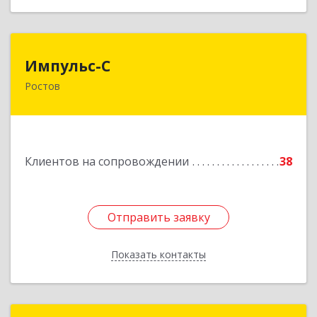
Импульс-С
Импульс-С
Ростов
152151, Ярославская обл, Ростовский р-н,
Ростов г, Карла Маркса ул, дом № 10
Подробнее
Клиентов на сопровождении
38
Отправить заявку
Отправить заявку
Показать контакты
Назад