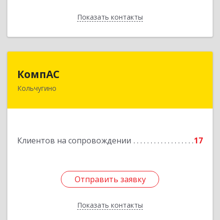
Показать контакты
Назад
КомпАС
КомпАС
Кольчугино
601782, Владимирская область, г.Кольчугино,
ул.Больничная, д.20
Подробнее
Клиентов на сопровождении
17
Отправить заявку
Отправить заявку
Показать контакты
Назад