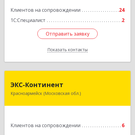
Подробнее
Клиентов на сопровождении
24
1С:Специалист
2
Отправить заявку
Отправить заявку
Показать контакты
Назад
ЭКС-Континент
ЭКС-Континент
Красноармейск (Московская обл.)
141292, Московская область, Красноармейск,
микрорайон "Северный", дом № 23, кв.79
Подробнее
Клиентов на сопровождении
6