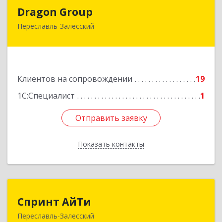
Dragon Group
Dragon Group
Переславль-Залесский
152020, Ярославская обл, Переславль-
Залесский г, Советская ул, дом № 37, оф.304, 307
Подробнее
Клиентов на сопровождении
19
1С:Специалист
1
Отправить заявку
Отправить заявку
Показать контакты
Назад
Спринт АйТи
Спринт АйТи
Переславль-Залесский
152025, Ярославская обл, Переславль-