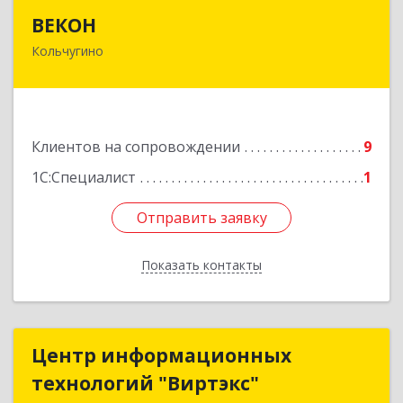
ВЕКОН
ВЕКОН
Кольчугино
601785, Владимирская обл, Кольчугинский р-н,
Кольчугино г, 3 Интернационала ул, дом № 38
Подробнее
Клиентов на сопровождении
9
1С:Специалист
1
Отправить заявку
Отправить заявку
Показать контакты
Назад
Центр информационных
Центр информационных
технологий "Виртэкс"
технологий "Виртэкс"