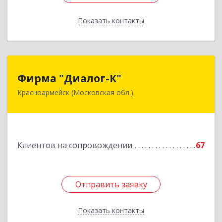
Показать контакты
Назад
Фирма "Диалог-К"
Фирма "Диалог-К"
Красноармейск (Московская обл.)
141292, Московская обл, Красноармейск г,
Комсомольская ул, дом № 4, пом.25
Подробнее
Клиентов на сопровождении
67
Отправить заявку
Отправить заявку
Показать контакты
Назад