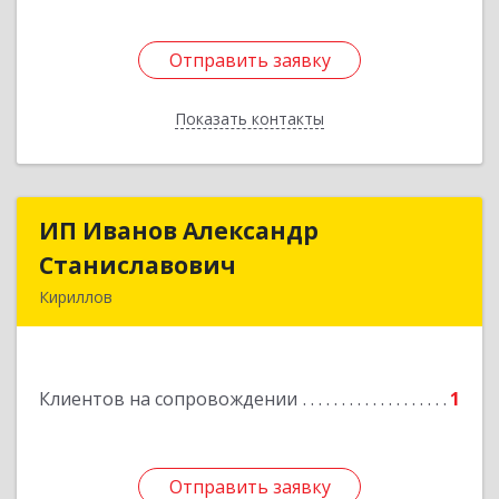
Отправить заявку
Отправить заявку
Показать контакты
Назад
ИП Иванов Александр
ИП Иванов Александр
Станиславович
Станиславович
Кириллов
161100, Вологодская обл, Кирилловский р-н,
Кириллов г, Гагарина ул, дом № 126
Клиентов на сопровождении
1
Подробнее
Отправить заявку
Отправить заявку