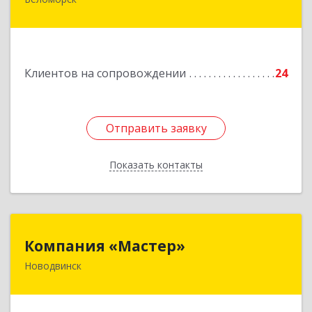
г. Беломорск, Портовое шоссе, д.1
Подробнее
Клиентов на сопровождении
24
Отправить заявку
Отправить заявку
Показать контакты
Назад
Компания «Мастер»
Компания «Мастер»
Новодвинск
164902, Архангельская обл, Новодвинск г,
Космонавтов ул, дом № 6, пом.1