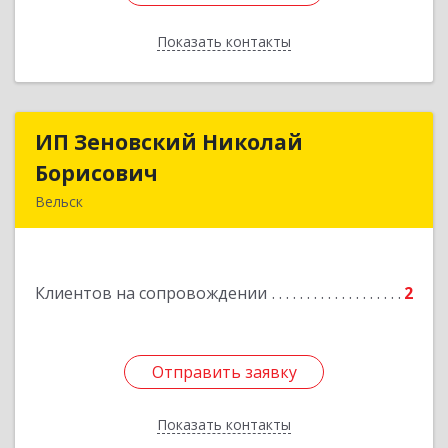
Показать контакты
Назад
ИП Зеновский Николай
ИП Зеновский Николай
Борисович
Борисович
Вельск
165150, Архангельская обл, Вельский р-н,
Лукинская д, Надежды ул, дом № 6
Клиентов на сопровождении
2
Подробнее
Отправить заявку
Отправить заявку
Показать контакты
Назад