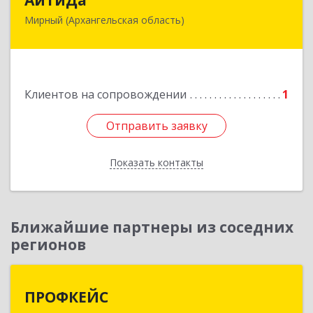
Мирный (Архангельская область)
164170, Архангельская обл, Мирный г,
Космонавтов ул, дом № 12, оф.55
Подробнее
Клиентов на сопровождении
1
Отправить заявку
Отправить заявку
Показать контакты
Назад
Ближайшие партнеры из соседних
регионов
ПРОФКЕЙС
ПРОФКЕЙС