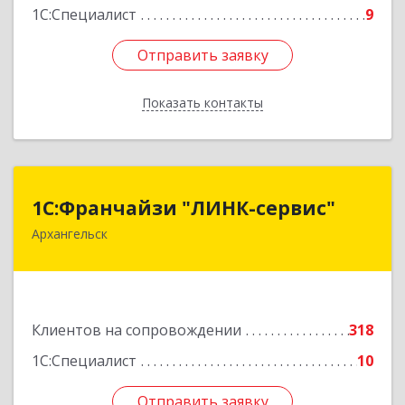
1С:Специалист
9
Отправить заявку
Отправить заявку
Показать контакты
Назад
1С:Франчайзи "ЛИНК-сервис"
1С:Франчайзи "ЛИНК-сервис"
Архангельск
163000, Архангельская обл, Архангельск г,
Ленина пл., дом № 4, оф.1810 (18 этаж)
Подробнее
Клиентов на сопровождении
318
1С:Специалист
10
Отправить заявку
Отправить заявку