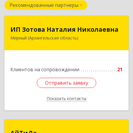
Рекомендованные партнеры
ИП Зотова Наталия Николаевна
ИП Зотова Наталия Николаевна
Мирный (Архангельская область)
164170, г.Мирный, Архангельской обл.,
ул.Советская, д.8, кв.80
Подробнее
Клиентов на сопровождении
21
Отправить заявку
Отправить заявку
Показать контакты
Назад
АйТиДа
АйТиДа