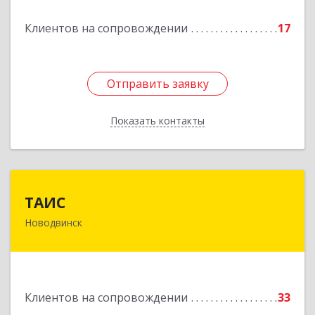
Подробнее
Клиентов на сопровождении
17
Отправить заявку
Отправить заявку
Показать контакты
Назад
ТАИС
ТАИС
Новодвинск
164902, Архангельская обл, Новодвинск г,
Димитрова ул, дом № 4а
Подробнее
Клиентов на сопровождении
33