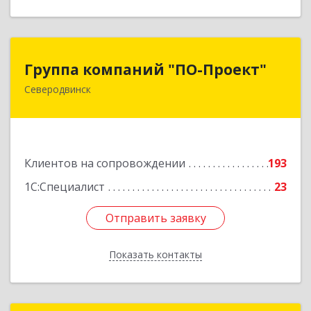
Группа компаний "ПО-Проект"
Группа компаний "ПО-Проект"
Северодвинск
164500, Архангельская обл, Северодвинск г,
Бойчука ул, дом № 3, оф.401
Подробнее
Клиентов на сопровождении
193
1С:Специалист
23
Отправить заявку
Отправить заявку
Показать контакты
Назад