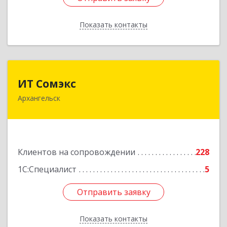
Показать контакты
Назад
ИТ Сомэкс
ИТ Сомэкс
Архангельск
163001, Архангельская обл, Архангельск г,
Советских Космонавтов пр-кт, дом № 176,
оф.13
Подробнее
Клиентов на сопровождении
228
1С:Специалист
5
Отправить заявку
Отправить заявку
Показать контакты
Назад