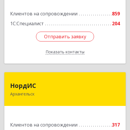
Подробнее
Клиентов на сопровождении
859
1С:Специалист
204
Отправить заявку
Отправить заявку
Показать контакты
Назад
НордИС
НордИС
Архангельск
163071, Архангельская обл, Архангельск г,
Гайдара ул, дом № 55, оф.18
Подробнее
Клиентов на сопровождении
317