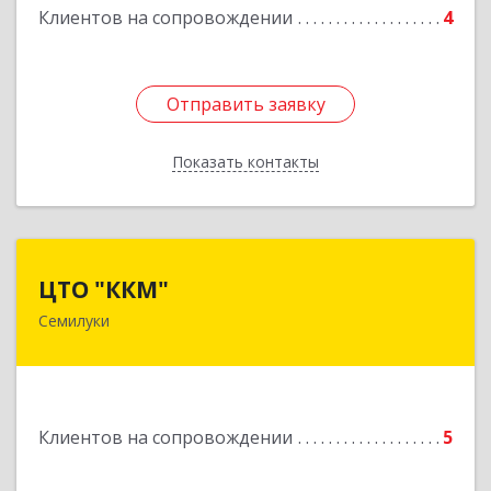
Клиентов на сопровождении
4
Отправить заявку
Отправить заявку
Показать контакты
Назад
ЦТО "ККМ"
ЦТО "ККМ"
Семилуки
Подробнее
Клиентов на сопровождении
5