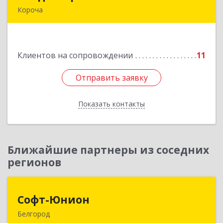
Короча
309 201, Белгородская обл, Корочанский р-н,
Дальняя Игуменка с, Кураковка ул, дом № 76
Клиентов на сопровождении
11
Подробнее
Отправить заявку
Отправить заявку
Показать контакты
Назад
Ближайшие партнеры из соседних
регионов
Софт-Юнион
Софт-Юнион
Белгород
308014, Белгородская обл, Белгород г, Садовая