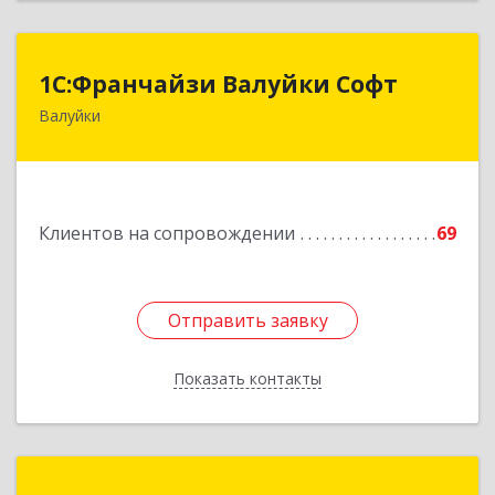
1С:Франчайзи Валуйки Софт
1С:Франчайзи Валуйки Софт
Валуйки
309996, Белгородская обл, Валуйки г, Горького,
дом № 21, кв.21
Подробнее
Клиентов на сопровождении
69
Отправить заявку
Отправить заявку
Показать контакты
Назад
РилСофт