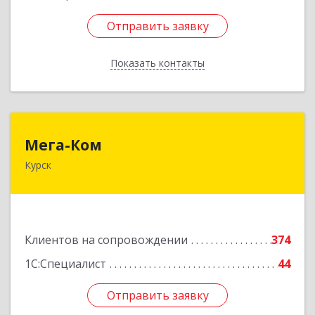
Отправить заявку
Отправить заявку
Показать контакты
Назад
Мега-Ком
Мега-Ком
Курск
305001, Курская обл, Курск г, Красной Армии ул,
дом № 23 А
Подробнее
Клиентов на сопровождении
374
1С:Специалист
44
Отправить заявку
Отправить заявку