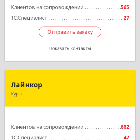
Клиентов на сопровождении
565
1С:Специалист
27
Отправить заявку
Отправить заявку
Показать контакты
Назад
Лайнкор
Лайнкор
Курск
305021, Курская обл, Курск г, Победы пр-кт, дом
№ 10, оф.№64
Подробнее
Клиентов на сопровождении
662
1С:Специалист
42