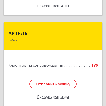
Показать контакты
Назад
АРТЕЛЬ
АРТЕЛЬ
Губкин
309181, Белгородская обл, Губкинский р-н,
Губкин г, Мира ул, дом № 20, оф.506
Подробнее
Клиентов на сопровождении
180
Отправить заявку
Отправить заявку
Показать контакты
Назад