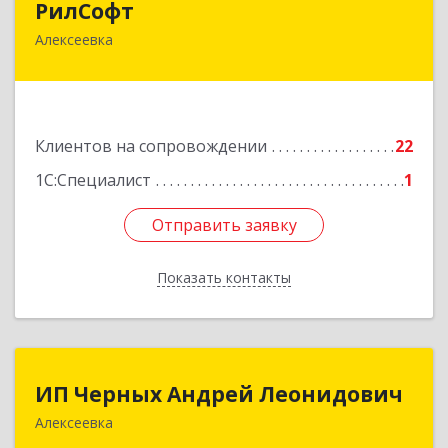
РилСофт
Алексеевка
309850, Белгородская обл, Алексеевский р-н,
Алексеевка г, 1-й Мостовой пер, дом № 5А
Подробнее
Клиентов на сопровождении
22
1С:Специалист
1
Отправить заявку
Отправить заявку
Показать контакты
Назад
ИП Черных Андрей Леонидович
ИП Черных Андрей Леонидович
Алексеевка
309850, Белгородская обл, Алексеевский р-н,