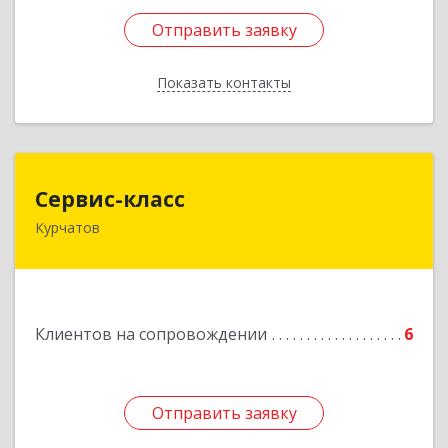
Отправить заявку
Отправить заявку
Показать контакты
Назад
Сервис-класс
Сервис-класс
Курчатов
307251, Курская обл, Курчатовский р-н,
Курчатов г, Коммунистический пр-т, дом № 30,
корпус А
Подробнее
Клиентов на сопровождении
6
Отправить заявку
Отправить заявку