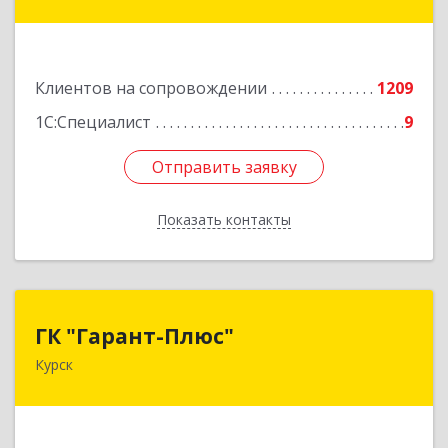
ул, дом № 3а, оф.4/1
Подробнее
Клиентов на сопровождении
1209
1С:Специалист
9
Отправить заявку
Отправить заявку
Показать контакты
Назад
ГК "Гарант-Плюс"
ГК "Гарант-Плюс"
Курск
305035, Курская обл, Курск г, Овечкина ул, дом
№ 14, пом.1
Подробнее