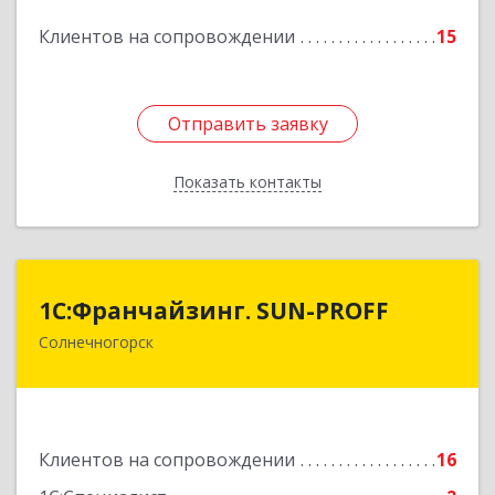
Подробнее
Клиентов на сопровождении
15
Отправить заявку
Отправить заявку
Показать контакты
Назад
1С:Франчайзинг. SUN-PROFF
1С:Франчайзинг. SUN-PROFF
Солнечногорск
141503, Московская обл, Солнечногорский р-н,
Солнечногорск г, Тамойкина ул, дом № 2, оф.26
Подробнее
Клиентов на сопровождении
16