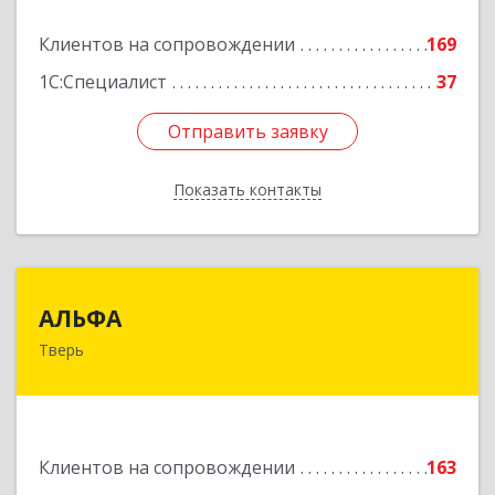
Подробнее
Клиентов на сопровождении
169
1С:Специалист
37
Отправить заявку
Отправить заявку
Показать контакты
Назад
АЛЬФА
АЛЬФА
Тверь
170002, Тверская обл, Тверь г, Чайковского пр-
кт, дом № 19а, оф.400
Подробнее
Клиентов на сопровождении
163