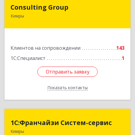
Consulting Group
Consulting Group
Кимры
171507, Тверская обл, Кимры г, Малая Садовая
ул, дом № 46
Подробнее
Клиентов на сопровождении
143
1С:Специалист
1
Отправить заявку
Отправить заявку
Показать контакты
Назад
1С:Франчайзи Систем-сервис
1С:Франчайзи Систем-сервис
Кимры
171506, Тверская обл, Кимры г, Карла