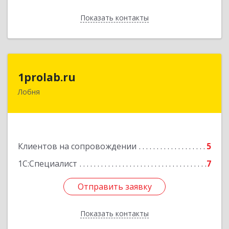
Показать контакты
Назад
1prolab.ru
1prolab.ru
Лобня
141865, Московская обл, Дмитровский р-н,
Некрасовский рп, Школьная ул, дом № 1-65
Подробнее
Клиентов на сопровождении
5
1С:Специалист
7
Отправить заявку
Отправить заявку
Показать контакты
Назад