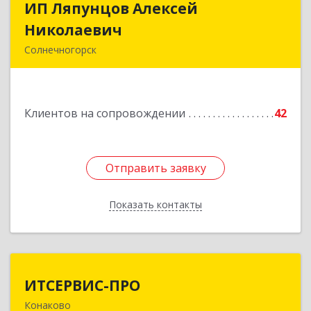
ИП Ляпунцов Алексей
ИП Ляпунцов Алексей
Николаевич
Николаевич
Солнечногорск
Подробнее
Клиентов на сопровождении
42
Отправить заявку
Отправить заявку
Показать контакты
Назад
ИТСЕРВИС-ПРО
ИТСЕРВИС-ПРО
Конаково
171252, Тверская обл, Конаковский р-н,