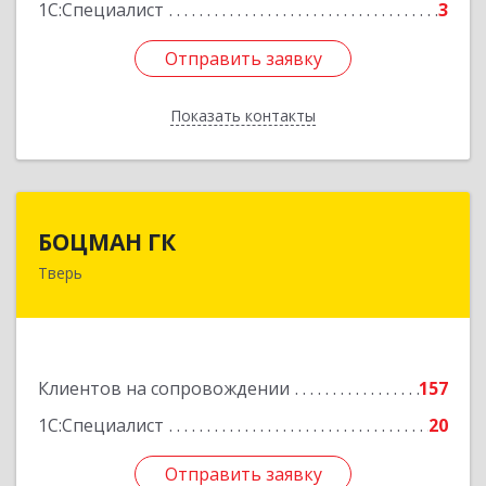
1С:Специалист
3
Отправить заявку
Отправить заявку
Показать контакты
Назад
БОЦМАН ГК
БОЦМАН ГК
Тверь
170100, Тверская обл, Тверь г, Лидии
Базановой ул, дом № 20, кв.X
Подробнее
Клиентов на сопровождении
157
1С:Специалист
20
Отправить заявку
Отправить заявку