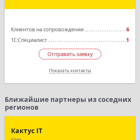
Либкнехта ул, дом № 25
Подробнее
Клиентов на сопровождении
6
1С:Специалист
1
Отправить заявку
Отправить заявку
Показать контакты
Назад
Ближайшие партнеры из соседних
регионов
Кактус IT
Кактус IT
Клин