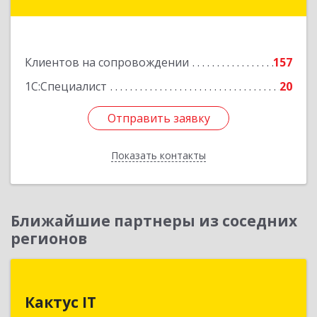
Подробнее
Клиентов на сопровождении
157
1С:Специалист
20
Отправить заявку
Отправить заявку
Показать контакты
Назад
Ближайшие партнеры из соседних
регионов
Кактус IT
Кактус IT
141607, Московская обл, г.о.Клин, Клин г,