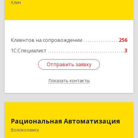
Клин
Дзержинского ул, дом № 22, пом.1А
Подробнее
Клиентов на сопровождении
256
1С:Специалист
3
Отправить заявку
Отправить заявку
Показать контакты
Назад
Рациональная Автоматизация
Рациональная Автоматизация
143600, Московская обл, Волоколамский р-н,
Волоколамск
Волоколамск г, Октябрьская пл, дом № 10,