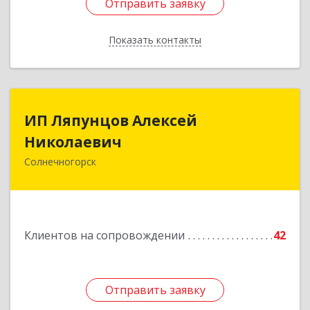
Отправить заявку
Отправить заявку
Показать контакты
Назад
ИП Ляпунцов Алексей
ИП Ляпунцов Алексей
Николаевич
Николаевич
Солнечногорск
Подробнее
Клиентов на сопровождении
42
Отправить заявку
Отправить заявку