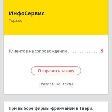
ИнфоСервис
ИнфоСервис
172002, Тверская обл, Торжок г, Радищева ул,
Торжок
дом № 2
Подробнее
Клиентов на сопровождении
5
Отправить заявку
Отправить заявку
Показать контакты
Назад
При выборе фирмы-франчайзи в Твери,