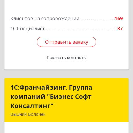
Подробнее
Клиентов на сопровождении
169
1С:Специалист
37
Отправить заявку
Отправить заявку
Показать контакты
Назад
1С:Франчайзинг. Группа
1С:Франчайзинг. Группа
компаний "Бизнес Софт
компаний "Бизнес Софт
Консалтинг"
Консалтинг"
Вышний Волочек
171157, Тверская обл, Вышний Волочек г,
Карла Либкнехта ул, дом № 24, кв.3