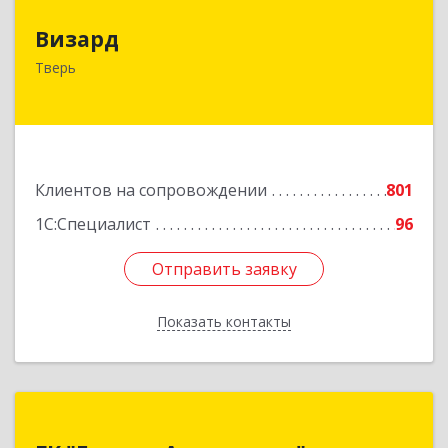
Визард
Визард
170006, Тверская обл, Тверь г, Учительская ул,
Тверь
дом № 59, оф.110
Подробнее
Клиентов на сопровождении
801
1С:Специалист
96
Отправить заявку
Отправить заявку
Показать контакты
Назад
ГК "Бизнес-Алгоритмы"