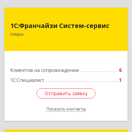
1С:Франчайзи Систем-сервис
1С:Франчайзи Систем-сервис
171506, Тверская обл, Кимры г, Карла
Кимры
Либкнехта ул, дом № 25
Подробнее
Клиентов на сопровождении
6
1С:Специалист
1
Отправить заявку
Отправить заявку
Показать контакты
Назад