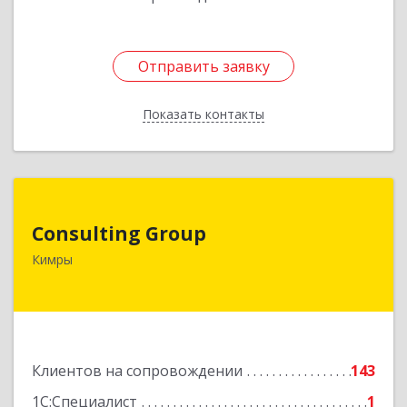
Отправить заявку
Отправить заявку
Показать контакты
Назад
Consulting Group
Consulting Group
171507, Тверская обл, Кимры г, Малая Садовая
Кимры
ул, дом № 46
Подробнее
Клиентов на сопровождении
143
1С:Специалист
1